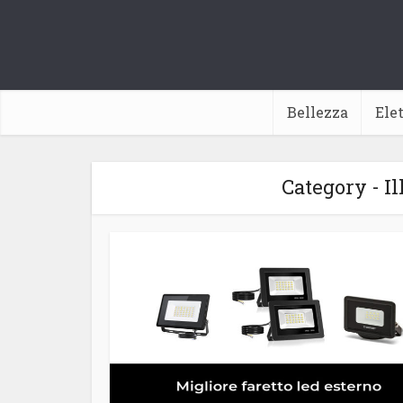
Bellezza
Ele
Category - I