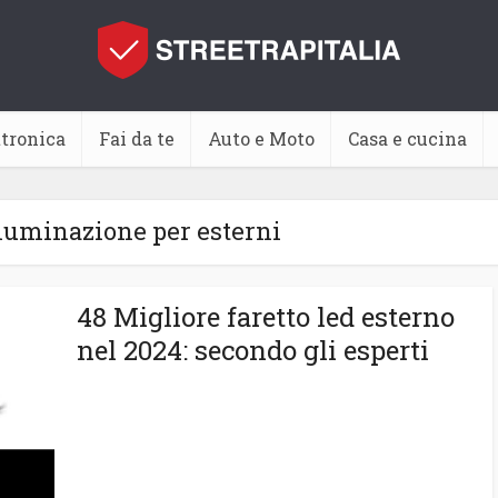
ttronica
Fai da te
Auto e Moto
Casa e cucina
lluminazione per esterni
48 Migliore faretto led esterno
nel 2024: secondo gli esperti