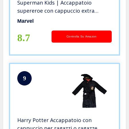
Superman Kids | Accappatoio
supereroe con cappuccio extra
morbido per bambini | Vestaglia 3D
Marvel
a maniche lunghe Caratteristiche
Accappatoio
8.7
Controlla Su Amazon
9
Harry Potter Accappatoio con
cappuccio per ragazzi o ragazze,