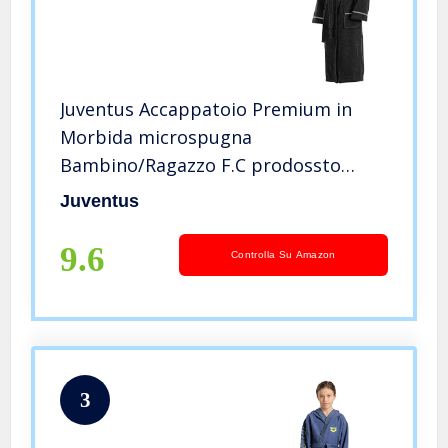
Juventus Accappatoio Premium in
Morbida microspugna
Bambino/Ragazzo F.C prodossto
Ufficiale (4/6 Anni)
Juventus
9.6
Controlla Su Amazon
3