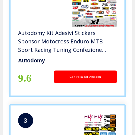
Autodomy Kit Adesivi Stickers
Sponsor Motocross Enduro MTB
Sport Racing Tuning Confezione
Grandi Unità Adesive Grafiche per
Autodomy
Moto Scooter Quad ATV Caschi Bici
(Kit 50 Pezzi)
9.6
Controlla Su Amazon
3