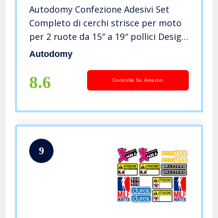
Autodomy Confezione Adesivi Set
Completo di cerchi strisce per moto
per 2 ruote da 15″ a 19″ pollici Design
sportivo (Rosso)
Autodomy
8.6
Controlla Su Amazon
9