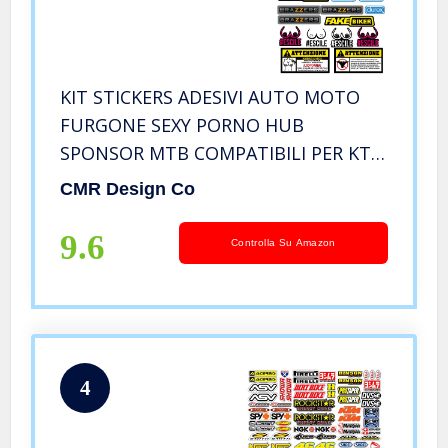
KIT STICKERS ADESIVI AUTO MOTO
FURGONE SEXY PORNO HUB
SPONSOR MTB COMPATIBILI PER KTM
HONDA YAMAHA CROSS ENDURO
CMR Design Co
CASCO (71)
9.6
Controlla Su Amazon
4