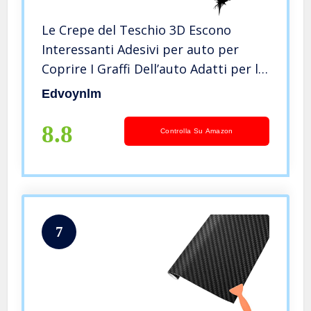
Le Crepe del Teschio 3D Escono
Interessanti Adesivi per auto per
Coprire I Graffi Dell’auto Adatti per le
Porte Delle Pareti Delle Moto 2 pezzi
Edvoynlm
8.8
Controlla Su Amazon
7