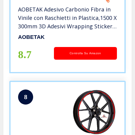
AOBETAK Adesivo Carbonio Fibra in
Vinile con Raschietti in Plastica,1500 X
300mm 3D Adesivi Wrapping Sticker
per Auto e Moto Fai-da-Te,
AOBETAK
Interno/Esterno, Pellicola Effetto
Texture 3D, Nero Opaco
8.7
Controlla Su Amazon
8