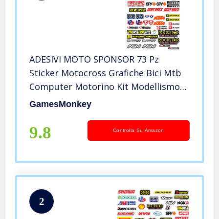
ADESIVI MOTO SPONSOR 73 Pz
Sticker Motocross Grafiche Bici Mtb
Computer Motorino Kit Modellismo
VINILE LUCIDO Marche Famose Pack
GamesMonkey
9.8
Controlla Su Amazon
2