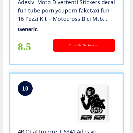
Adesivi Moto Divertenti Stickers decal
fun tube porn youporn faketaxi fun –
16 Pezzi Kit – Motocross Bici Mtb
Computer Motorino VINILE LUCIDO
Generic
Marche Famose Pack (Italiano)
8.5
Controlla Su Amazon
10
4R Quattroerre.it 6341 Adesivo