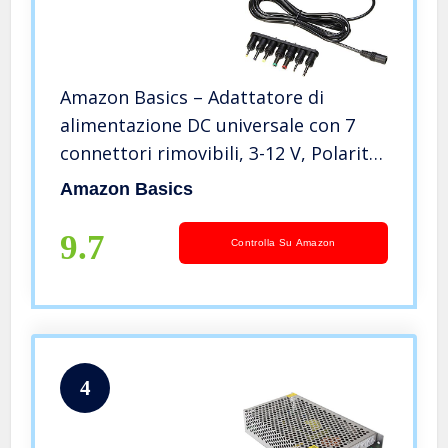
Amazon Basics – Adattatore di
alimentazione DC universale con 7
connettori rimovibili, 3-12 V, Polarità
Reversibile, Nero
Amazon Basics
9.7
Controlla Su Amazon
4