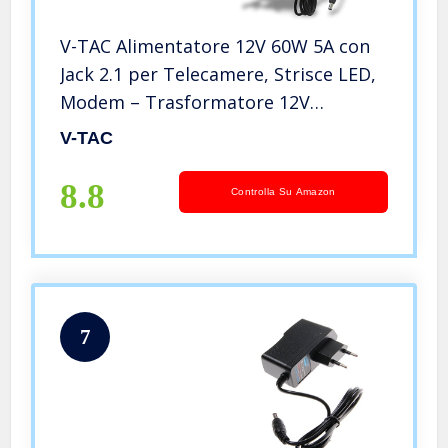
V-TAC Alimentatore 12V 60W 5A con
Jack 2.1 per Telecamere, Strisce LED,
Modem – Trasformatore 12V
Plug&Play con Spina Corrente Casa
V-TAC
per Schermi, Apparecchiature
Elettroniche – Input AC 100-240V
8.8
Controlla Su Amazon
7