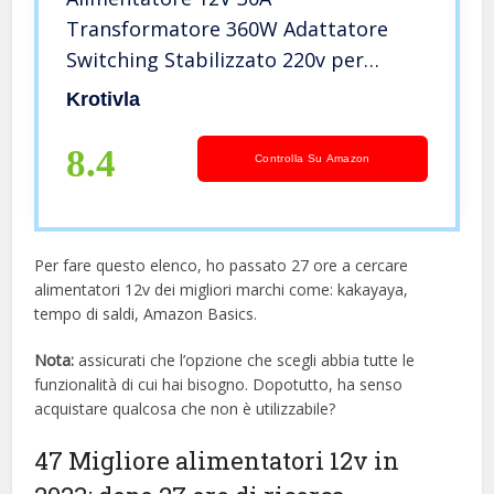
Transformatore 360W Adattatore
Switching Stabilizzato 220v per
Stricia LED, CCTV, Computer
Krotivla
8.4
Controlla Su Amazon
Per fare questo elenco, ho passato 27 ore a cercare
alimentatori 12v dei migliori marchi come: kakayaya,
tempo di saldi, Amazon Basics.
Nota:
assicurati che l’opzione che scegli abbia tutte le
funzionalità di cui hai bisogno. Dopotutto, ha senso
acquistare qualcosa che non è utilizzabile?
47 Migliore alimentatori 12v in