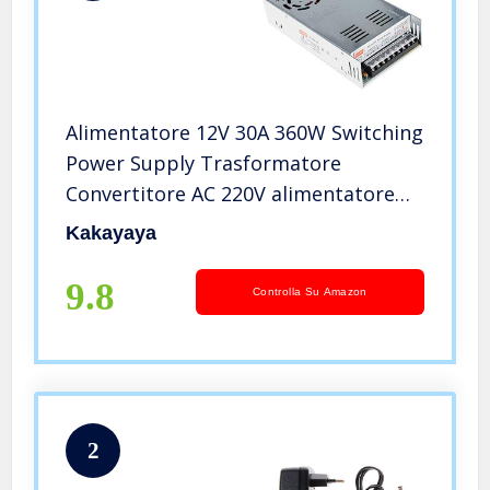
Alimentatore 12V 30A 360W Switching
Power Supply Trasformatore
Convertitore AC 220V alimentatore
Adattatore per stampante 3d luci di
Kakayaya
striscia
9.8
Controlla Su Amazon
2