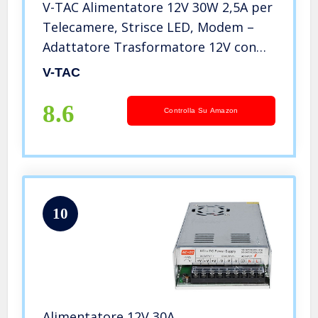
V-TAC Alimentatore 12V 30W 2,5A per
Telecamere, Strisce LED, Modem –
Adattatore Trasformatore 12V con
Spina Corrente Casa per Schermi e
V-TAC
Apparecchiature Elettroniche – Input
AC 100-240V 50/60Hz, Nero
8.6
Controlla Su Amazon
10
Alimentatore 12V 30A