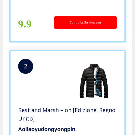
9.9
Controlla Su Amazon
2
Best and Marsh – on [Edizione: Regno
Unito]
Aoliaoyudongyongpin