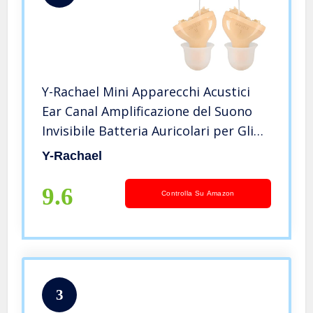
Y-Rachael Mini Apparecchi Acustici
Ear Canal Amplificazione del Suono
Invisibile Batteria Auricolari per Gli
Anziani Un Paio di Orecchio Destro E
Y-Rachael
Sinistro,L+r
9.6
Controlla Su Amazon
3