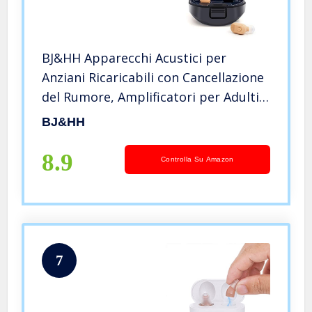
BJ&HH Apparecchi Acustici per
Anziani Ricaricabili con Cancellazione
del Rumore, Amplificatori per Adulti
con Controllo del Volume
BJ&HH
Ricaricabili,Nero
8.9
Controlla Su Amazon
7