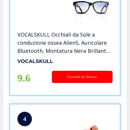
VOCALSKULL Occhiali da Sole a
conduzione ossea Alien5, Auricolare
Bluetooth, Montatura Nera Brillante
(Anti-Luce Blu).
VOCALSKULL
9.6
Controlla Su Amazon
4