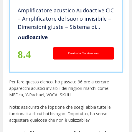
Amplificatore acustico Audoactive CIC
– Amplificatore del suono invisibile –
Dimensioni giuste – Sistema di
riduzione intelligente del rumore –
Audioactive
Riduzione dell’onda di rumore
8.4
Controlla Su Amazon
Per fare questo elenco, ho passato 96 ore a cercare
apparecchi acustici invisibili dei migliori marchi come:
MEDca, Y-Rachael, VOCALSKULL.
Nota:
assicurati che l’opzione che scegli abbia tutte le
funzionalità di cui hai bisogno. Dopotutto, ha senso
acquistare qualcosa che non è utilizzabile?