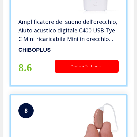
Amplificatore del suono dell’orecchio,
Aiuto acustico digitale C400 USB Tye
C Mini ricaricabile Mini in orecchio
Ambiente acustico invisibile
CHIBOPLUS
Assistente Assistente Amplificatore
del suono tono regolab
8.6
Controlla Su Amazon
8