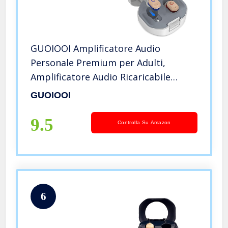
GUOIOOI Amplificatore Audio
Personale Premium per Adulti,
Amplificatore Audio Ricaricabile
Invisibile in-Ear, Include Dispositivo
GUOIOOI
Destro E Sinistro, con Scatola di
Ricarica (1 Paia)
9.5
Controlla Su Amazon
6