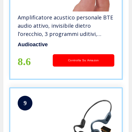
Amplificatore acustico personale BTE
audio attivo, invisibile dietro
l’orecchio, 3 programmi uditivi,
amplificazione del suono e riduzione
Audioactive
del rumore.
8.6
Controlla Su Amazon
9