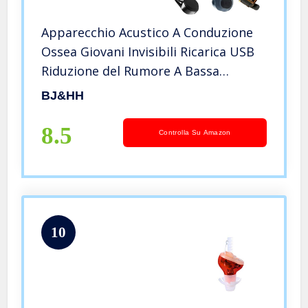
Apparecchio Acustico A Conduzione
Ossea Giovani Invisibili Ricarica USB
Riduzione del Rumore A Bassa
Frequenza Anziani Adulti E Pickup di
BJ&HH
Ascolto Ausiliari per Bambini,One
8.5
Controlla Su Amazon
10