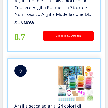
Argilla Polimerica – 46 Colori Forno
Cuocere Argilla Polimerica Sicuro e
Non Tossico Argilla Modellazione DIY
Morbido Moulding Craft Set Argilla
SUNNOW
con Strumenti,Migliore Bambini
8.7
Controlla Su Amazon
9
Argilla secca ad aria, 24 colori di