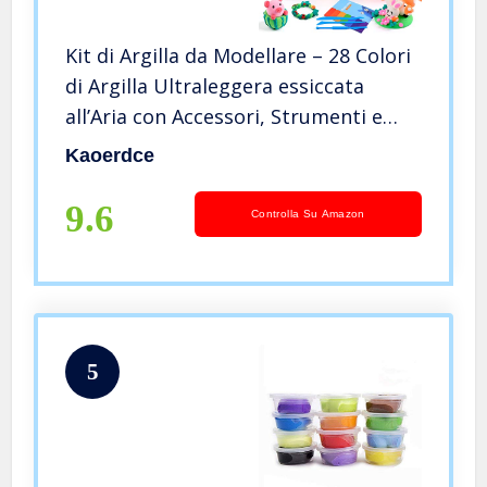
Kit di Argilla da Modellare – 28 Colori
di Argilla Ultraleggera essiccata
all’Aria con Accessori, Strumenti e
Tutorial, Clay polimerica, Regalo per
Kaoerdce
Bambini e Bambine per Feste, Sicuro
e Non tossico
9.6
Controlla Su Amazon
5