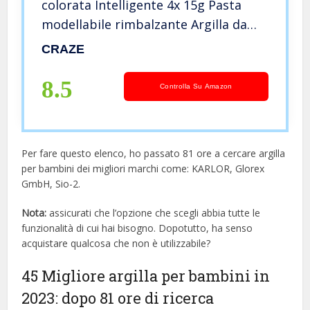
colorata Intelligente 4x 15g Pasta
modellabile rimbalzante Argilla da
modellare Lavoretti creativi per
CRAZE
bambini, Multicolore
8.5
Controlla Su Amazon
Per fare questo elenco, ho passato 81 ore a cercare argilla
per bambini dei migliori marchi come: KARLOR, Glorex
GmbH, Sio-2.
Nota:
assicurati che l’opzione che scegli abbia tutte le
funzionalità di cui hai bisogno. Dopotutto, ha senso
acquistare qualcosa che non è utilizzabile?
45 Migliore argilla per bambini in
2023: dopo 81 ore di ricerca