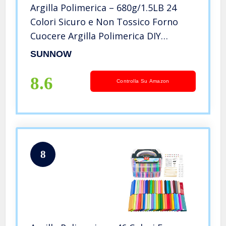
Argilla Polimerica – 680g/1.5LB 24
Colori Sicuro e Non Tossico Forno
Cuocere Argilla Polimerica DIY
Morbido Moulding Craft Set con
SUNNOW
Strumenti e Accessori, Miglior Regalo
e Giocattolo per i Bambini
8.6
Controlla Su Amazon
8