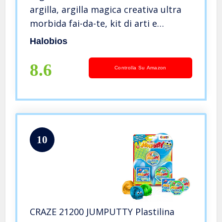
argilla, argilla magica creativa ultra
morbida fai-da-te, kit di arti e
mestieri per bambini, ragazzi,
Halobios
ragazze, giocattoli
8.6
Controlla Su Amazon
10
CRAZE 21200 JUMPUTTY Plastilina