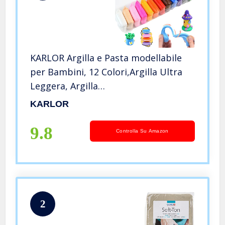
KARLOR Argilla e Pasta modellabile
per Bambini, 12 Colori,Argilla Ultra
Leggera, Argilla
modellabile,Asciugatura all’Aria, Non
KARLOR
tossica, con Strumenti, Plastilina per
Bambini dai 3 Anni in su
9.8
Controlla Su Amazon
2