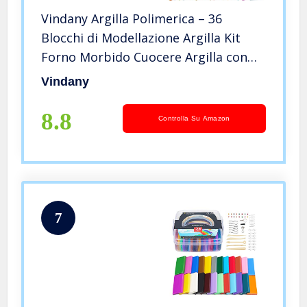
Vindany Argilla Polimerica – 36
Blocchi di Modellazione Argilla Kit
Forno Morbido Cuocere Argilla con
Strumenti di Modellazione DIY Craft
Vindany
Clay Set per Bambini (36 colors)
8.8
Controlla Su Amazon
7