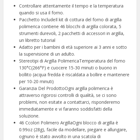
Controllare attentamente il tempo e la temperatura
quando si usa il forno.
Pacchetto IncludeIl kit di cottura del forno di argilla
polimerica contiene 46 blocchi di argilla colorata, 5
strumenti durevoli, 2 pacchetti di accessori in argilla,
un libretto tutorial
Adatto per i bambini di età superiore ai 3 anni e sotto
la supervisione di un adulto.
Stereotipi di Argilla PolimericaTemperatura del forno
130°C(266°F) e cuocere 15-30 minuti o buono in
bollito (acqua fredda è riscaldata a bollire e mantenere
per 10-20 minuti)
Garanzia Del ProdottoOgni argilla polimerica è
attraverso rigorosi controlli di qualità, se ci sono
problemi, non esitate a contattarci, risponderemo
immediatamente e vi faranno soddisfatti della
soluzione.
46 Ccolori Polimero ArgillaOgni blocco di argilla è
0.99oz (28g), facile da modellare, piegare e allungare,
ognuno è stato avvolto in una scatola di