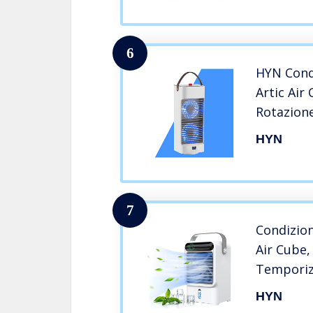
L’Ufficio
6
HYN Cond
Artic Air
Rotazione
Condizion
HYN
Robusto R
L’Home O
7
Condizion
Air Cube,
Temporiz
Raffredda
HYN
Durevole