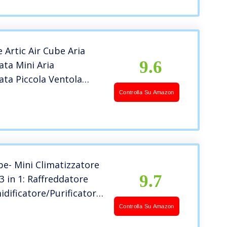
 Artic Air Cube Aria
9.6
ata Mini Aria
ata Piccola Ventola
con Aria condizionata
Controlla Su Amazon
ro dormitorio Piccola
e Portatile.
be- Mini Climatizzatore
9.7
 3 in 1: Raffreddatore
idificatore/Purificatore
on Luce LED; 3 Velocità
Controlla Su Amazon
i e Cavo USB; per Casa,