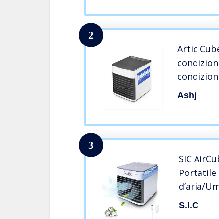
2
Artic Cube
condizion
condizion
elettrica 
Ashj
Frigorife
casa Mobil
3
SIC AirCu
Portatile
d’aria/Um
d’aria; c
S.I.C
Regolabil