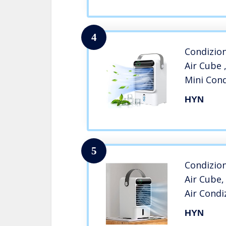
Ufficio, V
4
Condizion
Air Cube 
Mini Cond
Silenzios
HYN
Aria Acon
Camera D
Office,Us
5
Condizion
Air Cube,
Air Condi
Durevole
HYN
Con Acqua