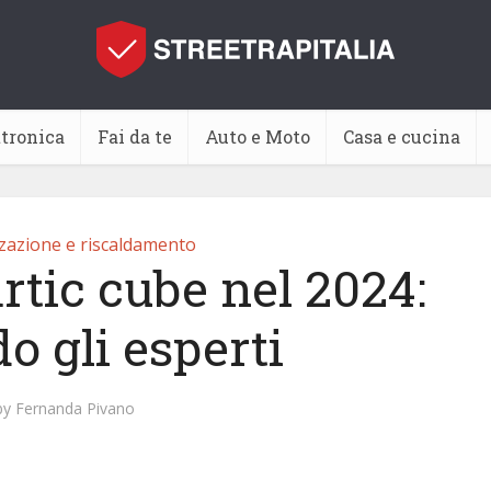
ttronica
Fai da te
Auto e Moto
Casa e cucina
zzazione e riscaldamento
rtic cube nel 2024:
o gli esperti
by
Fernanda Pivano