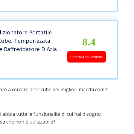
izionatore Portatile
8.4
 Cube, Temporizzata
e Raffreddatore D Aria
o, Professionista Forte
Controlla Su Amazon
tore D Aria Ad Acqua
rmitorio Domestico
io ECC
re a cercare artic cube dei migliori marchi come:
 abbia tutte le funzionalità di cui hai bisogno.
a che non è utilizzabile?