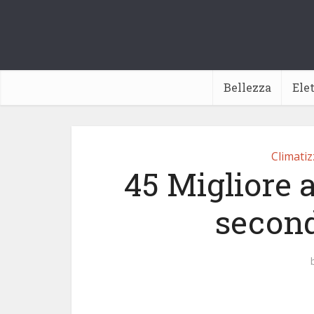
Bellezza
Ele
Climati
45 Migliore a
second