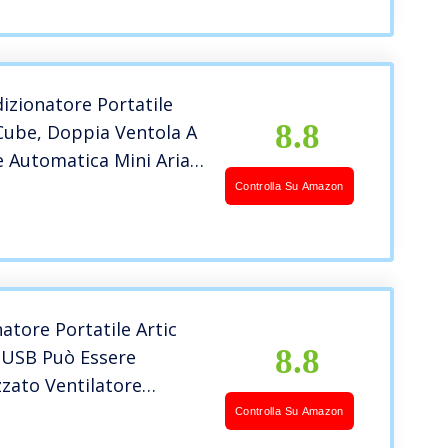
izionatore Portatile
8.8
 Cube, Doppia Ventola A
 Automatica Mini Aria
ata Portatile, Durevole
Controlla Su Amazon
infrescatori D Aria per
ffice
atore Portatile Artic
8.8
 USB Può Essere
zato Ventilatore
tore D’Aria, Silenzioso
Controlla Su Amazon
 Condizionatore