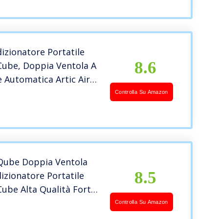
 Cubo Per La Casa E
izionatore Portatile
8.6
 Cube, Doppia Ventola A
 Automatica Artic Air
a qualità Forte
Controlla Su Amazon
re da Camera da Letto
Lavoro,Ufficio
 Qube Doppia Ventola
8.5
zionatore Portatile
 Cube Alta Qualità Forte
atori Da Tavolo Per
Controlla Su Amazon
ffice