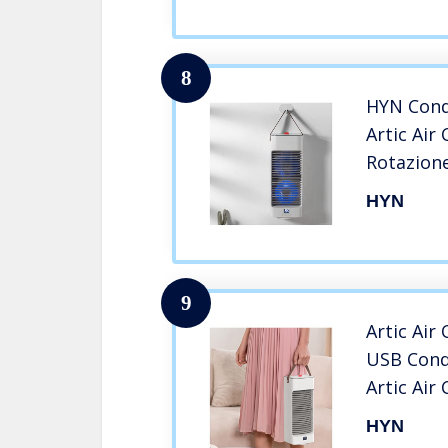
Portatile
L’Ufficio
8
HYN Cond
Artic Air
Rotazione
Qube, Alt
HYN
Ventilato
per Casa,
9
Artic Air
USB Condi
Artic Air
Condizion
HYN
L’Home O