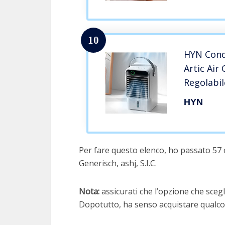
10
HYN Cond
Artic Air
Regolabil
A Ghiacci
HYN
Rinfresca
per Il Do
Dell’Uffic
Per fare questo elenco, ho passato 57 o
Generisch, ashj, S.I.C.
Nota:
assicurati che l’opzione che scegli
Dopotutto, ha senso acquistare qualcos