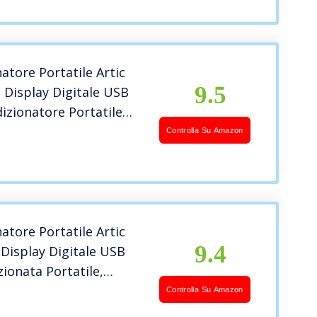
iaggi; Bianco (AT-SIC10)
atore Portatile Artic
9.5
, Display Digitale USB
izionatore Portatile
o , Silenzioso Durevole
Controlla Su Amazon
dizionata Portatile Per
a Letto,Home
o Esterno
atore Portatile Artic
9.4
 Display Digitale USB
zionata Portatile,
 Robusto Raffrescatore
Controlla Su Amazon
 Adatto Per La Casa E