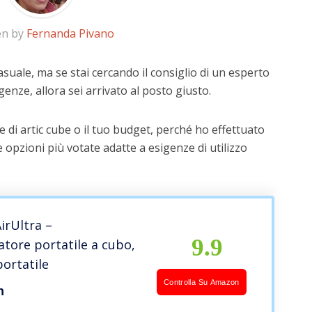
en by
Fernanda Pivano
asuale, ma se stai cercando il consiglio di un esperto
igenze, allora sei arrivato al posto giusto.
 di artic cube o il tuo budget, perché ho effettuato
 opzioni più votate adatte a esigenze di utilizzo
irUltra –
9.9
atore portatile a cubo,
ortatile
Controlla Su Amazon
h