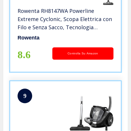
Rowenta RH8147WA Powerline
Extreme Cyclonic, Scopa Elettrica con
Filo e Senza Sacco, Tecnologia
Ciclonica, Potenza 750 W, Capacità 0.9
Rowenta
l, Nero, Grigio, Bianco, Giallo RH8147,
77 dB(A)
8.6
Controlla Su Amazon
9