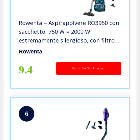
Rowenta – Aspirapolvere RO3950 con
sacchetto, 750 W = 2000 W,
estremamente silenzioso, con filtro
igienico e ugello per parquet, colore:
Rowenta
Blu Aspirapolvere Staubsauger
9.4
Controlla Su Amazon
6