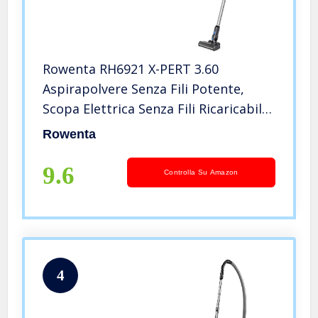
Rowenta RH6921 X-PERT 3.60
Aspirapolvere Senza Fili Potente,
Scopa Elettrica Senza Fili Ricaricabile
e Leggera, Aspirapolvere Senza
Rowenta
Sacco, Autonomia 45 Min, Luci LED
9.6
Controlla Su Amazon
4