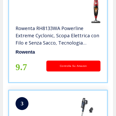
Rowenta RH8133WA Powerline
Extreme Cyclonic, Scopa Elettrica con
Filo e Senza Sacco, Tecnologia
Ciclonica, Potenza 750 W, Capacità 0.9
Rowenta
L, Rosso
9.7
Controlla Su Amazon
3