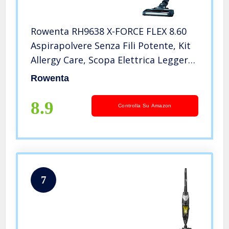
Rowenta RH9638 X-FORCE FLEX 8.60
Aspirapolvere Senza Fili Potente, Kit
Allergy Care, Scopa Elettrica Leggera
Multisuperficie, Tecnologia Flex,
Rowenta
Autonomia 35 Min, Luce LED
8.9
Controlla Su Amazon
7