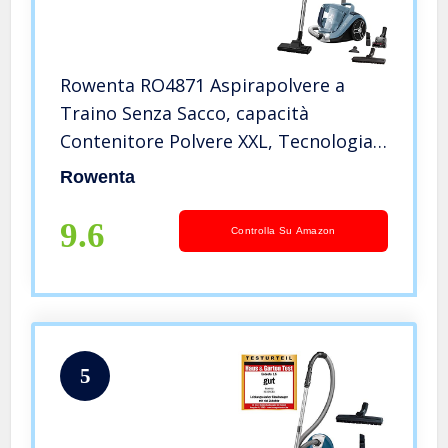
Rowenta RO4871 Aspirapolvere a
Traino Senza Sacco, capacità
Contenitore Polvere XXL, Tecnologia
Ciclonica, Design Compatto, Animal
Rowenta
Care Kit, 550 W, 75 Decibel, Azzurro
Acqua
9.6
Controlla Su Amazon
5