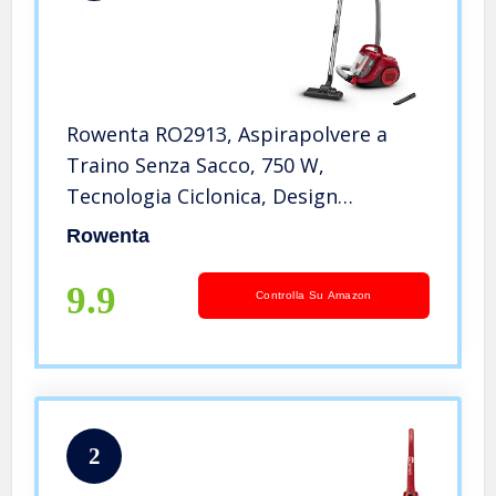
Rowenta RO2913, Aspirapolvere a
Traino Senza Sacco, 750 W,
Tecnologia Ciclonica, Design
Compatto, Leggero, Filtro ad Alta
Rowenta
efficienza, Colore Rosso, RO2913EA
9.9
Controlla Su Amazon
2