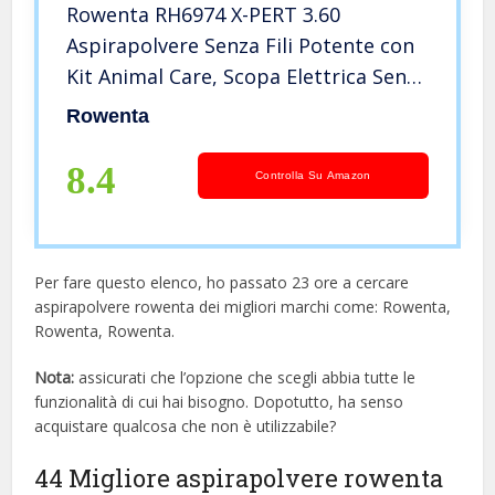
Rowenta RH6974 X-PERT 3.60
Aspirapolvere Senza Fili Potente con
Kit Animal Care, Scopa Elettrica Senza
Fili Ricaricabile Leggera,
Rowenta
Aspirapolvere Senza Sacco,
Autonomia 45 Min, Luci LED
8.4
Controlla Su Amazon
Per fare questo elenco, ho passato 23 ore a cercare
aspirapolvere rowenta dei migliori marchi come: Rowenta,
Rowenta, Rowenta.
Nota:
assicurati che l’opzione che scegli abbia tutte le
funzionalità di cui hai bisogno. Dopotutto, ha senso
acquistare qualcosa che non è utilizzabile?
44 Migliore aspirapolvere rowenta