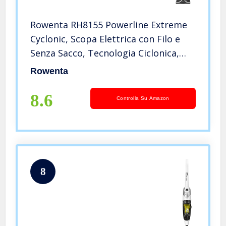
Rowenta RH8155 Powerline Extreme
Cyclonic, Scopa Elettrica con Filo e
Senza Sacco, Tecnologia Ciclonica,
con Kit Animal Care, Potenza 750 W,
Rowenta
Capacità 0.9 l
8.6
Controlla Su Amazon
8