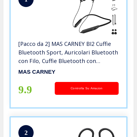
[Pacco da 2] MAS CARNEY BI2 Cuffie
Bluetooth Sport, Auricolari Bluetooth
con Filo, Cuffie Bluetooth con
Archetto da Collo Magnetici,
MAS CARNEY
Auricolare Bluetooth con Doppio
Driver e Bass per Fitness, Running.
9.9
Controlla Su Amazon
2