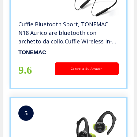
Cuffie Bluetooth Sport, TONEMAC
N18 Auricolare bluetooth con
archetto da collo,Cuffie Wireless In-
Ear con Microfono, IPX7
TONEMAC
impermeabile, Buono per fare
jogging, palestra
9.6
Controlla Su Amazon
5