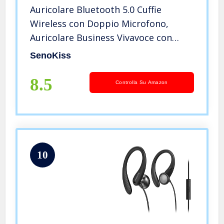
Auricolare Bluetooth 5.0 Cuffie
Wireless con Doppio Microfono,
Auricolare Business Vivavoce con
Chiamata Leggera, Chiaro e Suono Hi-
SenoKiss
Fi per l’Ufficio, la Guida
8.5
Controlla Su Amazon
10