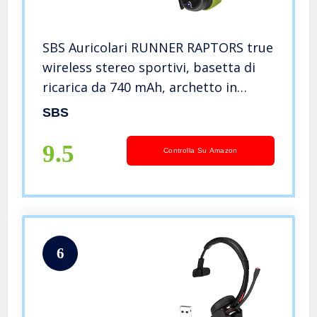
SBS Auricolari RUNNER RAPTORS true
wireless stereo sportivi, basetta di
ricarica da 740 mAh, archetto in
silicone, tasti multifunzione per
SBS
musica e chiamate, certificazione
IPX5 resiste alla pioggia
9.5
Controlla Su Amazon
6