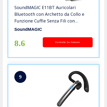
SoundMAGIC E11BT Auricolari
Bluetooth con Archetto da Collo e
Funzione Cuffie Senza Fili con
Microfono HiFi Stereo Rumore Isolare
SoundMAGIC
le Cuffie Sportive Nero
8.6
Controlla Su Amazon
9