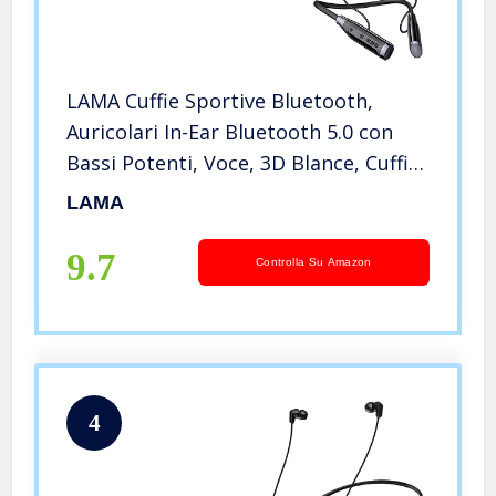
LAMA Cuffie Sportive Bluetooth,
Auricolari In-Ear Bluetooth 5.0 con
Bassi Potenti, Voce, 3D Blance, Cuffie
Wireless Magnetiche IPX5
LAMA
Impermeabili con Microfono per
iPhone, Samsung, Xiaomi, Android
9.7
Controlla Su Amazon
4