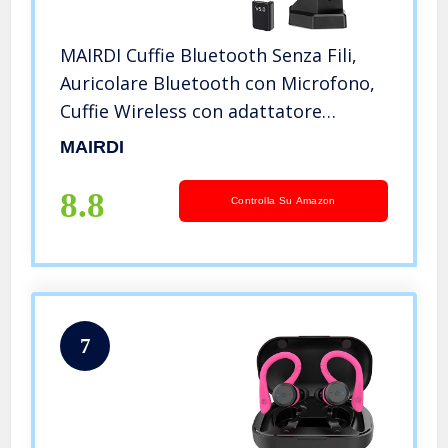
MAIRDI Cuffie Bluetooth Senza Fili,
Auricolare Bluetooth con Microfono,
Cuffie Wireless con adattatore
Bluetooth USB per PC,
MAIRDI
videoconferenza, Camionista, Ufficio,
Call Center, Skype, Nero
8.8
Controlla Su Amazon
7