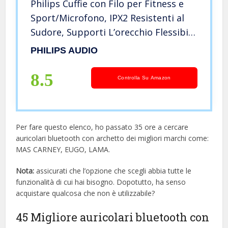
Philips Cuffie con Filo per Fitness e
Sport/Microfono, IPX2 Resistenti al
Sudore, Supporti L’orecchio Flessibili,
Vestibilità Sicura, Telecomando
PHILIPS AUDIO
Inline/Auricolari con Filo Philips
TAA1105BK/00
8.5
Controlla Su Amazon
Per fare questo elenco, ho passato 35 ore a cercare
auricolari bluetooth con archetto dei migliori marchi come:
MAS CARNEY, EUGO, LAMA.
Nota:
assicurati che l’opzione che scegli abbia tutte le
funzionalità di cui hai bisogno. Dopotutto, ha senso
acquistare qualcosa che non è utilizzabile?
45 Migliore auricolari bluetooth con