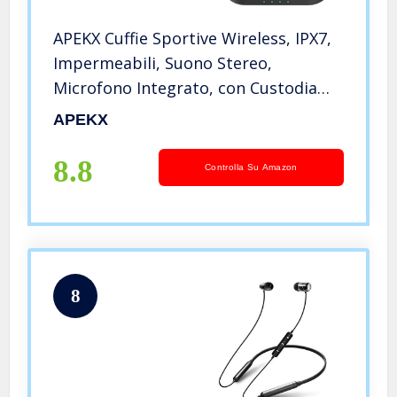
APEKX Cuffie Sportive Wireless, IPX7,
Impermeabili, Suono Stereo,
Microfono Integrato, con Custodia
Magnetica Portatile per IOS, Andriod
APEKX
(Rosa)
8.8
Controlla Su Amazon
8