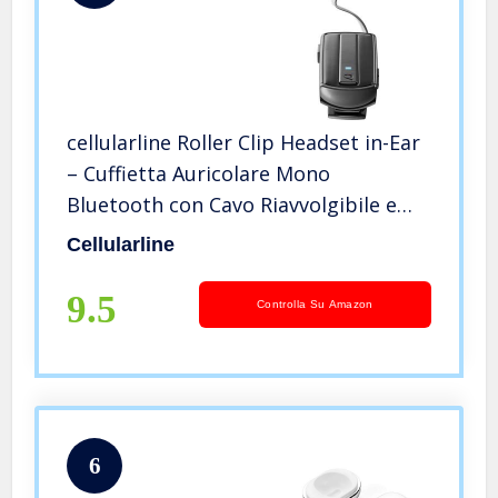
cellularline Roller Clip Headset in-Ear
– Cuffietta Auricolare Mono
Bluetooth con Cavo Riavvolgibile e
Clip – per 2 Smartphone – Universale
Cellularline
9.5
Controlla Su Amazon
6