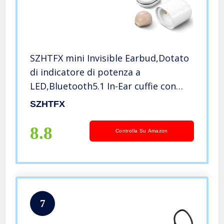
SZHTFX mini Invisible Earbud,Dotato
di indicatore di potenza a
LED,Bluetooth5.1 In-Ear cuffie con
microfono,auricolare
SZHTFX
Bluetooth,Scatola di ricarica da 300
mAh,IPX5,Sport Earbuds per
8.8
Controlla Su Amazon
viaggi,lavoro
7