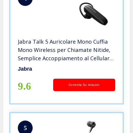
Jabra Talk 5 Auricolare Mono Cuffia
Mono Wireless per Chiamate Nitide,
Semplice Accoppiamento al Cellulare,
Batteria di Lunga Durata, fino a 11
Jabra
Ore con Una Sola Carica, Nero
9.6
Controlla Su Amazon
5