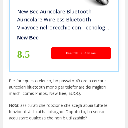
New Bee Auricolare Bluetooth
Auricolare Wireless Bluetooth
Vivavoce nell’orecchio con Tecnologia
Clear Capture Bluetooth Auricolare
New Bee
in-Ear per iPhone Samsung Huawei
HTC, Sony, ECC. (Nero) (Nero)
8.5
Controlla Su Amazon
Per fare questo elenco, ho passato 49 ore a cercare
auricolari bluetooth mono per telefonare dei migliori
marchi come: Philips, New Bee, EUQQ.
Nota:
assicurati che l’opzione che scegli abbia tutte le
funzionalità di cui hai bisogno. Dopotutto, ha senso
acquistare qualcosa che non è utilizzabile?