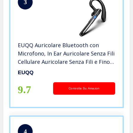
3
EUQQ Auricolare Bluetooth con
Microfono, In Ear Auricolare Senza Fili
Cellulare Auricolare Senza Fili e Fino a
10 Ore di Conversazione per con
EUQQ
Smartphone Tablet per Auto (senza
custodia di ricarica)
9.7
Controlla Su Amazon
4