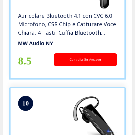
Auricolare Bluetooth 4.1 con CVC 6.0
Microfono, CSR Chip e Catturare Voce
Chiara, 4 Tasti, Cuffia Bluetooth
Senza Fili Regolabile 180°
MW Audio NY
8.5
Controlla Su Amazon
10