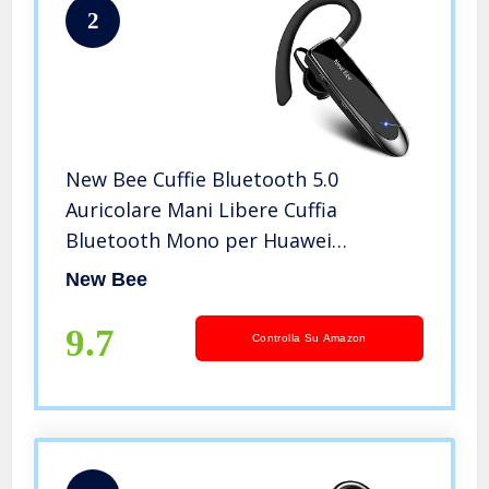
2
New Bee Cuffie Bluetooth 5.0
Auricolare Mani Libere Cuffia
Bluetooth Mono per Huawei
Samsung iPhone Cellulari Android
New Bee
Laptop e Altro
9.7
Controlla Su Amazon