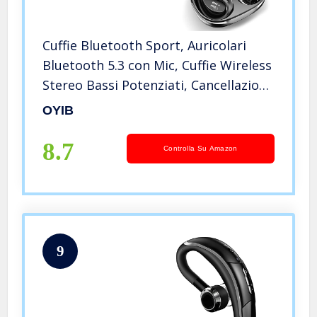
Cuffie Bluetooth Sport, Auricolari
Bluetooth 5.3 con Mic, Cuffie Wireless
Stereo Bassi Potenziati, Cancellazione
Rumore, 40H, Cuffie Senza Fili IPX7
OYIB
Impermeabile Cuffiette Bluetooth
Controllo Touch
8.7
Controlla Su Amazon
9