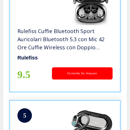
Rulefiss Cuffie Bluetooth Sport
Auricolari Bluetooth 5.3 con Mic 42
Ore Cuffie Wireless con Doppio
Display LED, IP7 Impermeabile
Rulefiss
Cuffiette Bluetooth con Gancio per
Orecchio Chiamata HD Touch Control
9.5
Controlla Su Amazon
5