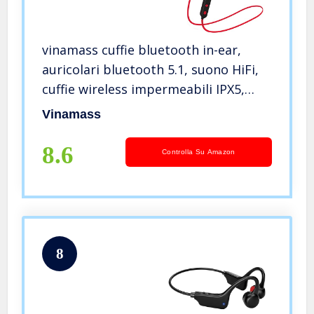
vinamass cuffie bluetooth in-ear,
auricolari bluetooth 5.1, suono HiFi,
cuffie wireless impermeabili IPX5,
cuffie wireless bluetooth magnetici
Vinamass
per corsa, sport, allenamento
8.6
Controlla Su Amazon
8