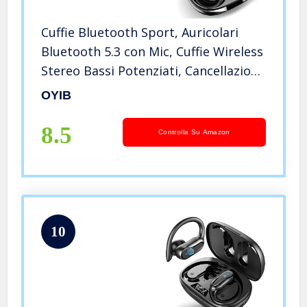
Cuffie Bluetooth Sport, Auricolari
Bluetooth 5.3 con Mic, Cuffie Wireless
Stereo Bassi Potenziati, Cancellazione
Rumore, 40H, Cuffie Senza Fili IPX7
OYIB
Impermeabile Cuffiette Bluetooth
Controllo Touch
8.5
Controlla Su Amazon
10