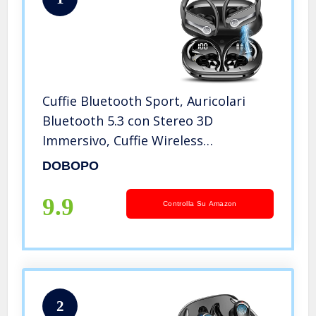
Cuffie Bluetooth Sport, Auricolari
Bluetooth 5.3 con Stereo 3D
Immersivo, Cuffie Wireless
Incorporato HD Mic, IP7 Impermeabili
DOBOPO
Cuffiette Bluetooth, 50 Ore Cuffie
Senza Fili con Display LED, Nero(2023)
9.9
Controlla Su Amazon
2