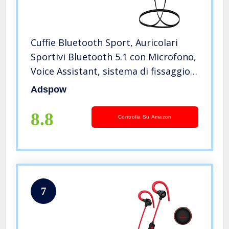
Cuffie Bluetooth Sport, Auricolari
Sportivi Bluetooth 5.1 con Microfono,
Voice Assistant, sistema di fissaggio
Secure-fit, resistenti al sudore,
Adspow
Correre Fitness per Andriod e iOS
8.8
Controlla Su Amazon
7