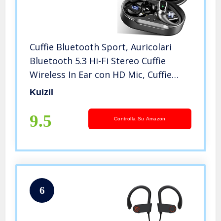
Cuffie Bluetooth Sport, Auricolari
Bluetooth 5.3 Hi-Fi Stereo Cuffie
Wireless In Ear con HD Mic, Cuffie
Senza Fili IP7 Impermeabili Controllo
Kuizil
Touch, 50 Ore Cuffiette Bluetooth
con Display LED, USB-C
9.5
Controlla Su Amazon
6