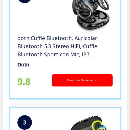
dotn Cuffie Bluetooth, Auricolari
Bluetooth 5.3 Stereo HiFi, Cuffie
Bluetooth Sport con Mic, IP7
Impermeabili Cuffie Wireless Bassi
Dotn
Potenziati, 40 Ore Cuffie Senza Fili
con Display LED, USB-C, Nero
9.8
Controlla Su Amazon
3