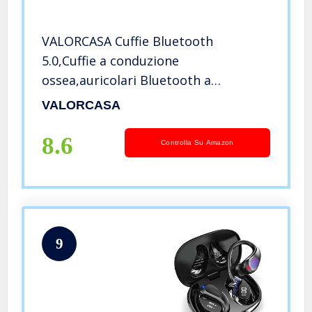
VALORCASA Cuffie Bluetooth
5.0,Cuffie a conduzione
ossea,auricolari Bluetooth a
conduzione ossea, auricolari sportivi
VALORCASA
con microfono,IPX7 Impermeabili,per
ciclismo, palestra, guida
8.6
Controlla Su Amazon
9