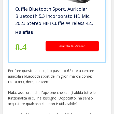
Cuffie Bluetooth Sport, Auricolari
Bluetooth 5.3 Incorporato HD Mic,
2023 Stereo HiFi Cuffie Wireless 42
Ore Cancellazione Rumore Cuffiette
Rulefiss
Bluetooth, IP7 Impermeabili Cuffie
Senza Fili con Gancio
8.4
Controlla Su Amazon
Per fare questo elenco, ho passato 62 ore a cercare
auricolari bluetooth sport dei migliori marchi come:
DOBOPO, dotn, Dascert.
Nota:
assicurati che l’opzione che scegli abbia tutte le
funzionalità di cui hai bisogno. Dopotutto, ha senso
acquistare qualcosa che non è utilizzabile?