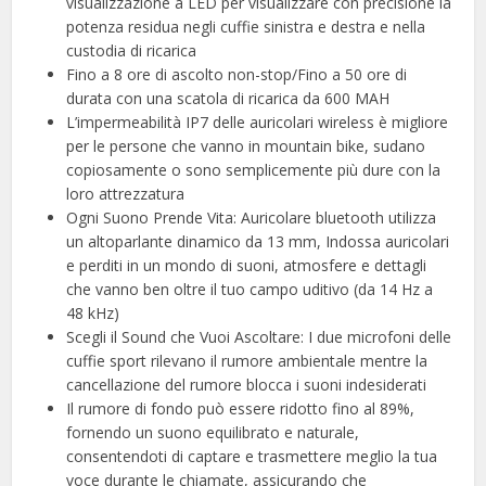
visualizzazione a LED per visualizzare con precisione la
potenza residua negli cuffie sinistra e destra e nella
custodia di ricarica
Fino a 8 ore di ascolto non-stop/Fino a 50 ore di
durata con una scatola di ricarica da 600 MAH
L’impermeabilità IP7 delle auricolari wireless è migliore
per le persone che vanno in mountain bike, sudano
copiosamente o sono semplicemente più dure con la
loro attrezzatura
Ogni Suono Prende Vita: Auricolare bluetooth utilizza
un altoparlante dinamico da 13 mm, Indossa auricolari
e perditi in un mondo di suoni, atmosfere e dettagli
che vanno ben oltre il tuo campo uditivo (da 14 Hz a
48 kHz)
Scegli il Sound che Vuoi Ascoltare: I due microfoni delle
cuffie sport rilevano il rumore ambientale mentre la
cancellazione del rumore blocca i suoni indesiderati
Il rumore di fondo può essere ridotto fino al 89%,
fornendo un suono equilibrato e naturale,
consentendoti di captare e trasmettere meglio la tua
voce durante le chiamate, assicurando che