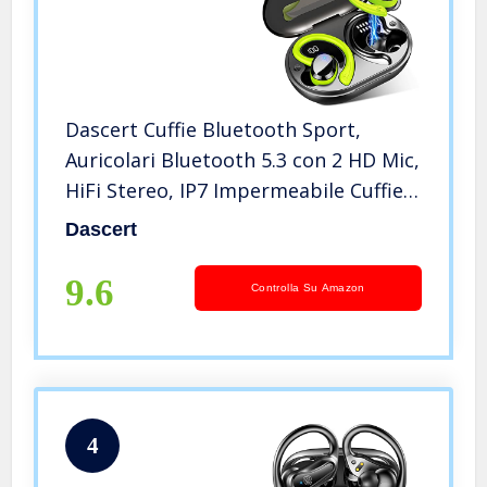
Dascert Cuffie Bluetooth Sport,
Auricolari Bluetooth 5.3 con 2 HD Mic,
HiFi Stereo, IP7 Impermeabile Cuffie
Wireless Cancellazione Rumore, Bassi
Dascert
Potenziati, 48 Ore di Riproduzione
Cuffiette Bluetooth
9.6
Controlla Su Amazon
4