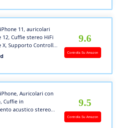
i con iPhone
E/11/XR/X/8/7-iOS
 iPhone 11, auricolari
9.6
 12, Cuffie stereo HiFi
 X, Supporto Controllo
 e del microfono,
Controlla Su Amazon
rd
le con iPhone
12/12 Pro/12
8/8 Plus/X/XR/XS
 iPhone, Auricolari con
9.5
, Cuffie in
ento acustico stereo
ono e controllo del
Controlla Su Amazon
mpatibile con iPhone