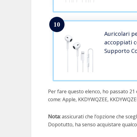
compatibil
14/13/12/S
10
Auricolari p
accoppiati 
Supporto Co
del microfo
iPhone 12/13
8/7/7 Plus pe
Per fare questo elenco, ho passato 21 o
come: Apple, KKDYWQZEE, KKDYWQZE
Nota:
assicurati che l’opzione che scegli
Dopotutto, ha senso acquistare qualcos