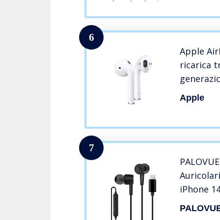
12/12Pro/
Pro//SE/XR
6
Apple Air
ricarica 
generazi
Apple
7
PALOVUE 
Auricolar
iPhone 14
iPhone X 
PALOVU
iPhone 7 