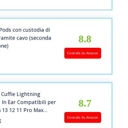
13/13 Pro/11/11
/X/XS/8/7/7plus
Pods con custodia di
8.8
tramite cavo (seconda
one)
Controlla Su Amazon
Cuffie Lightning
8.7
i In Ear Compatibili per
 13 12 11 Pro Max
XS Max XR iPhone 8 Plus
Controlla Su Amazon
E
Plus MFi certificato con