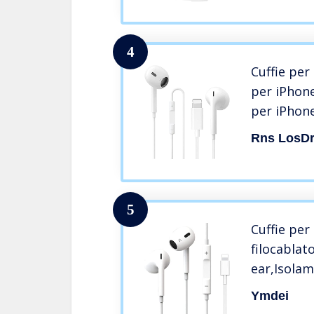
compatibil
14/13/12/S
4
Cuffie per
per iPhone
per iPhone
del volume
Rns LosD
Compatibi
11/11Pro/
mini/13/7/
5
Cuffie per
filocablato
ear,Isolam
con microf
Ymdei
volume,co