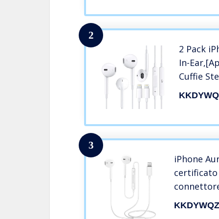
2
2 Pack iP
In-Ear,[A
Cuffie St
e Control
KKDYWQ
Isolamen
Earphone
iPhone 14
3
iPhone Auri
certificato
connettore
e del micr
KKDYWQZ
cancellazi