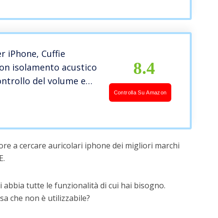
i con iPhone
E/11/XR/X/8/7
er iPhone, Cuffie
8.4
con isolamento acustico
ntrollo del volume e
no compatibile con
Controlla Su Amazon
/11/11 Pro/XS/X/XR /
r tutti gli i0S
re a cercare auricolari iphone dei migliori marchi
E.
 abbia tutte le funzionalità di cui hai bisogno.
a che non è utilizzabile?