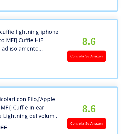
er microfono SweetFlow
uffie lightning iphone
8.6
to MFi] Cuffie HiFi
g ad isolamento
 magnetico con
Controlla Su Amazon
A
o compatibili con
/13/12/11/SE/XS,
tutti i sistemi iOS –
colari con Filo,[Apple
8.6
 MFi] Cuffie in-ear
 Lightning del volume
ofono stereo con
Controlla Su Amazon
EE
one del rumore