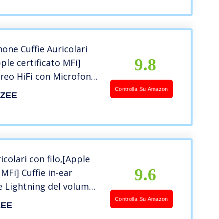
hone Cuffie Auricolari
9.8
pple certificato MFi]
ereo HiFi con Microfono
lo del Volume
Controlla Su Amazon
ZEE
to del Rumore
s ​compatibile con
/13/12/11/SE/XS/XR/8/7
colari con filo,[Apple
9.6
 MFi] Cuffie in-ear
 Lightning del volume
ofono stereo con
Controlla Su Amazon
EE
one del rumore