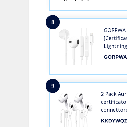
controll
Nero
8
GORPWA c
[Certifica
Lightnin
acustico
GORPW
microfon
iPhone 14
supporta 
Bianco
9
2 Pack Auri
certificato
connettore
e del micr
KKDYWQZ
cancellazi