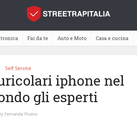
ttronica
Fai da te
Auto e Moto
Casa e cucina
Self Service
uricolari iphone nel
ondo gli esperti
by
Fernanda Pivano