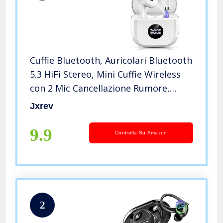
Cuffie Bluetooth, Auricolari Bluetooth
5.3 HiFi Stereo, Mini Cuffie Wireless
con 2 Mic Cancellazione Rumore,
Display a LED, in Ear Cuffie Senza Fili
Jxrev
Durata 40 Ore, IPX7 Sport Cuffiette
per Android iOS
9.9
Controlla Su Amazon
2