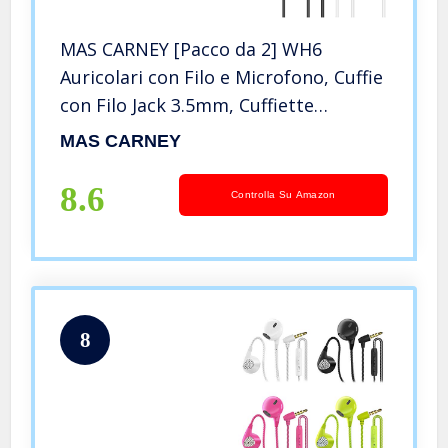
MAS CARNEY [Pacco da 2] WH6
Auricolari con Filo e Microfono, Cuffie
con Filo Jack 3.5mm, Cuffiette
Telefonino con Controllo del Volume,
MAS CARNEY
Auricolare Cellulare con Cavo per
Smartphone e PC- Bianche/Nero
8.6
Controlla Su Amazon
8