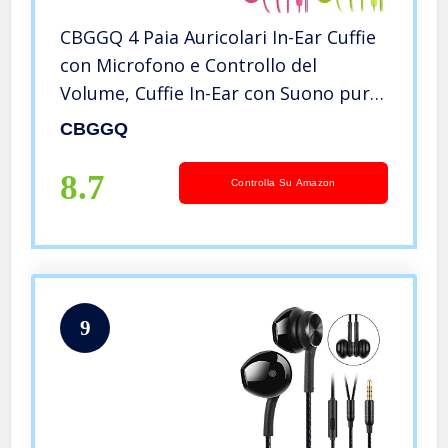
CBGGQ 4 Paia Auricolari In-Ear Cuffie
con Microfono e Controllo del
Volume, Cuffie In-Ear con Suono puro
e Bassi Potenti, Isolamento Acustico
CBGGQ
Senza Grovigli, per iOS e Android
(Bianco+Nero+Rosa+Verde)
8.7
Controlla Su Amazon
9