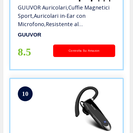
GUUVOR Auricolari,Cuffie Magnetici
Sport,Auricolari in-Ear con
Microfono,Resistente al
Sudore,Isolamento del Rumore,Alta
GUUVOR
Definizione,Bassi Potenti,per
Samsung,LG,Xiaomi, Huawei etc-
8.5
Controlla Su Amazon
Nero
10