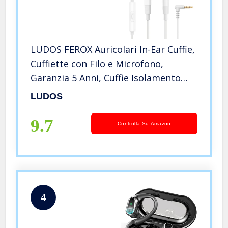
LUDOS FEROX Auricolari In-Ear Cuffie,
Cuffiette con Filo e Microfono,
Garanzia 5 Anni, Cuffie Isolamento
Acustico, Cuffiette Cellulare, Jack 3,5
LUDOS
mm per iPhone, iPad, Apple,
Samsung, Huawei, Xiaomi
9.7
Controlla Su Amazon
4