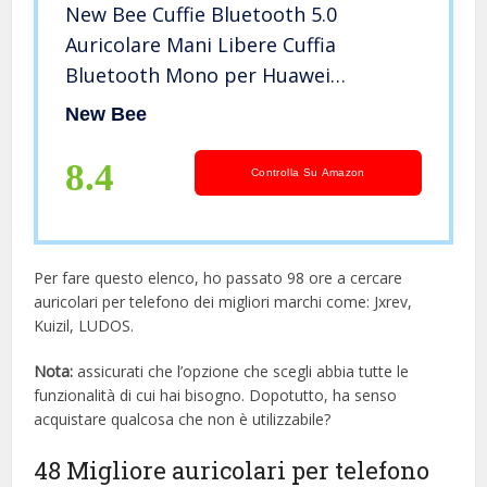
New Bee Cuffie Bluetooth 5.0
Auricolare Mani Libere Cuffia
Bluetooth Mono per Huawei
Samsung iPhone Cellulari Android
New Bee
Laptop e Altro
8.4
Controlla Su Amazon
Per fare questo elenco, ho passato 98 ore a cercare
auricolari per telefono dei migliori marchi come: Jxrev,
Kuizil, LUDOS.
Nota:
assicurati che l’opzione che scegli abbia tutte le
funzionalità di cui hai bisogno. Dopotutto, ha senso
acquistare qualcosa che non è utilizzabile?
48 Migliore auricolari per telefono