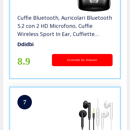
Cuffie Bluetooth, Auricolari Bluetooth
5.2 con 2 HD Microfono, Cuffie
Wireless Sport In Ear, Cuffiette
Bluetooth Senza Fili con Stereo HiFi,
Ddidbi
LED Display, IP7 Impermeabili, 40H
Nero (2022 Nuova)
8.9
Controlla Su Amazon
7