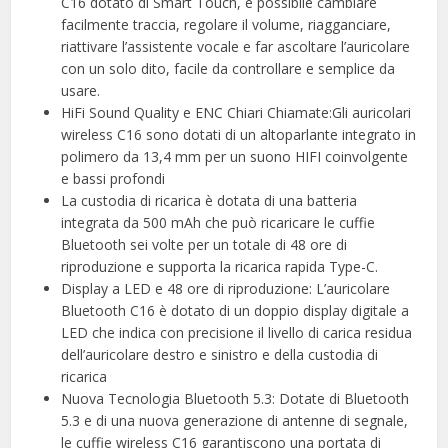
C16 dotato di Smart Touch, è possibile cambiare
facilmente traccia, regolare il volume, riagganciare,
riattivare l’assistente vocale e far ascoltare l’auricolare
con un solo dito, facile da controllare e semplice da
usare.
HiFi Sound Quality e ENC Chiari Chiamate:Gli auricolari
wireless C16 sono dotati di un altoparlante integrato in
polimero da 13,4 mm per un suono HIFI coinvolgente
e bassi profondi
La custodia di ricarica è dotata di una batteria
integrata da 500 mAh che può ricaricare le cuffie
Bluetooth sei volte per un totale di 48 ore di
riproduzione e supporta la ricarica rapida Type-C.
Display a LED e 48 ore di riproduzione: L’auricolare
Bluetooth C16 è dotato di un doppio display digitale a
LED che indica con precisione il livello di carica residua
dell’auricolare destro e sinistro e della custodia di
ricarica
Nuova Tecnologia Bluetooth 5.3: Dotate di Bluetooth
5.3 e di una nuova generazione di antenne di segnale,
le cuffie wireless C16 garantiscono una portata di