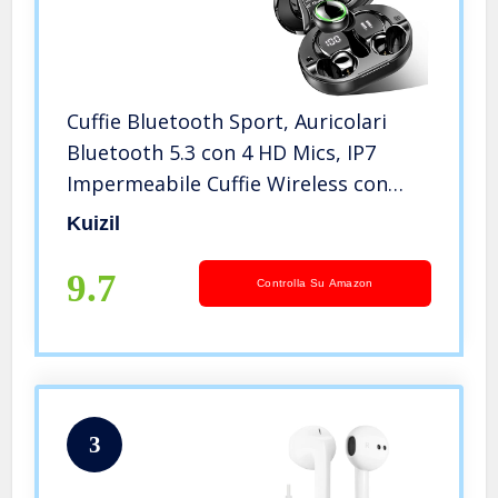
Cuffie Bluetooth Sport, Auricolari
Bluetooth 5.3 con 4 HD Mics, IP7
Impermeabile Cuffie Wireless con
Display LED, 48 Ore di Riproduzione
Kuizil
Stereo Cancellazione Rumore Touch
Control Cuffiette Bluetooth
9.7
Controlla Su Amazon
3