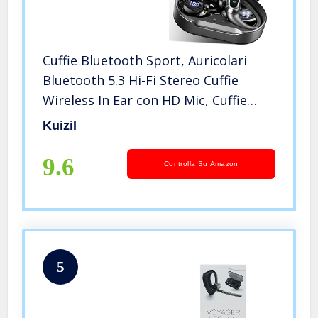
Cuffie Bluetooth Sport, Auricolari
Bluetooth 5.3 Hi-Fi Stereo Cuffie
Wireless In Ear con HD Mic, Cuffie
Senza Fili IP7 Impermeabili Controllo
Kuizil
Touch, 50 Ore Cuffiette Bluetooth
con Display LED, USB-C
9.6
Controlla Su Amazon
5