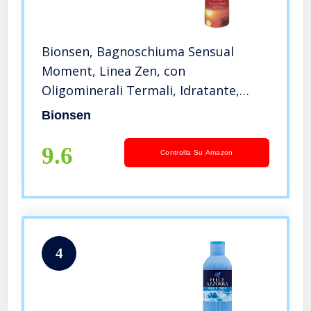
Bionsen, Bagnoschiuma Sensual
Moment, Linea Zen, con
Oligominerali Termali, Idratante,
Profumato, Flacone da 500 ml
Bionsen
9.6
Controlla Su Amazon
4