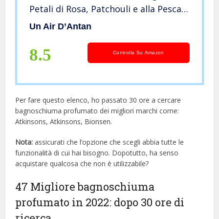
Petali di Rosa, Patchouli e alla Pesca –
Formula Idratante – Per Donna – Idee
Un Air D’Antan
Regalo, Compleanno 250ml
8.5
Controlla Su Amazon
Per fare questo elenco, ho passato 30 ore a cercare
bagnoschiuma profumato dei migliori marchi come:
Atkinsons, Atkinsons, Bionsen.
Nota:
assicurati che l’opzione che scegli abbia tutte le
funzionalità di cui hai bisogno. Dopotutto, ha senso
acquistare qualcosa che non è utilizzabile?
47 Migliore bagnoschiuma
profumato in 2022: dopo 30 ore di
ricerca