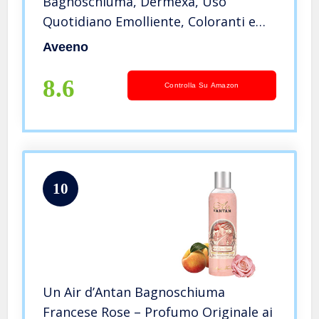
Bagnoschiuma, Dermexa, Uso
Quotidiano Emolliente, Coloranti e
Profumo, Senza Sapone,per Pelli
Aveeno
Sensibili , 300ml
8.6
Controlla Su Amazon
10
Un Air d’Antan Bagnoschiuma
Francese Rose – Profumo Originale ai