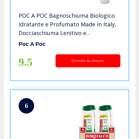
POC A POC Bagnoschiuma Biologico
Idratante e Profumato Made in Italy,
Docciaschiuma Lenitivo e
Antiossidante, Bagno Doccia adatto a
Poc A Poc
tutti i tipi di pelle. Formato 200ml
9.5
Controlla Su Amazon
6