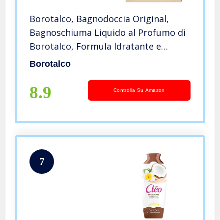
Borotalco, Bagnodoccia Original,
Bagnoschiuma Liquido al Profumo di
Borotalco, Formula Idratante e
Nutriente, Profumo Fresco e
Borotalco
Agrumato – 4 Flaconi Maxi Formato
da 700 ml
8.9
Controlla Su Amazon
7