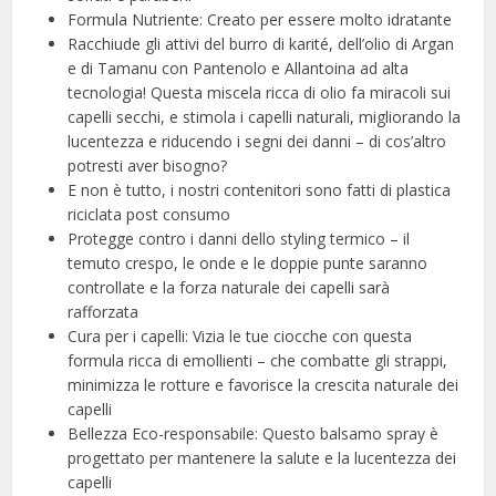
Formula Nutriente: Creato per essere molto idratante
Racchiude gli attivi del burro di karité, dell’olio di Argan
e di Tamanu con Pantenolo e Allantoina ad alta
tecnologia! Questa miscela ricca di olio fa miracoli sui
capelli secchi, e stimola i capelli naturali, migliorando la
lucentezza e riducendo i segni dei danni – di cos’altro
potresti aver bisogno?
E non è tutto, i nostri contenitori sono fatti di plastica
riciclata post consumo
Protegge contro i danni dello styling termico – il
temuto crespo, le onde e le doppie punte saranno
controllate e la forza naturale dei capelli sarà
rafforzata
Cura per i capelli: Vizia le tue ciocche con questa
formula ricca di emollienti – che combatte gli strappi,
minimizza le rotture e favorisce la crescita naturale dei
capelli
Bellezza Eco-responsabile: Questo balsamo spray è
progettato per mantenere la salute e la lucentezza dei
capelli