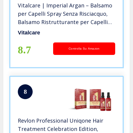
Vitalcare | Imperial Argan – Balsamo
per Capelli Spray Senza Risciacquo,
Balsamo Ristrutturante per Capelli
Secchi e Danneggiati, con Argan Oil
Vitalcare
Complex, per Capelli più Morbidi e
Luminosi, 200 ml
8.7
Controlla Su Amazon
8
Revlon Professional Uniqone Hair
Treatment Celebration Edition,