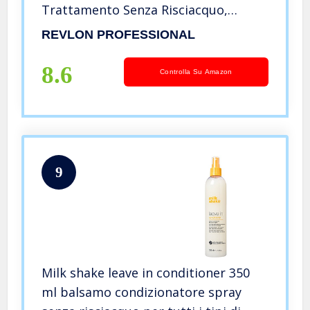
Trattamento Senza Risciacquo,
Capelli Crespi, Vegan Hair Care, Spray
REVLON PROFESSIONAL
Districante – Confezione 2 pezzi, Duo
Pack, Set Regalo
8.6
Controlla Su Amazon
9
Milk shake leave in conditioner 350
ml balsamo condizionatore spray