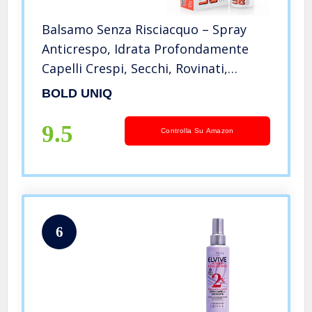
Balsamo Senza Risciacquo – Spray
Anticrespo, Idrata Profondamente
Capelli Crespi, Secchi, Rovinati,
Colorati, Ricci, Spezzati e Sbiancati,
BOLD UNIQ
Senza SLES e Parabeni, non Testato
su Animali 100% Vegano
9.5
Controlla Su Amazon
6