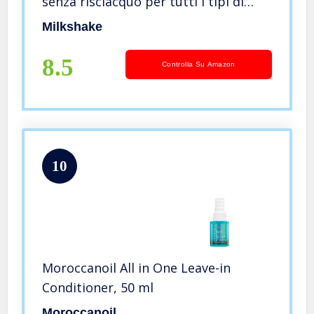
senza risciacquo per tutti i tipi di
capelli con estratto di fragola e
Milkshake
Integrity 41 formato 350ml
8.5
Controlla Su Amazon
10
Moroccanoil All in One Leave-in
Conditioner, 50 ml
Moroccanoil