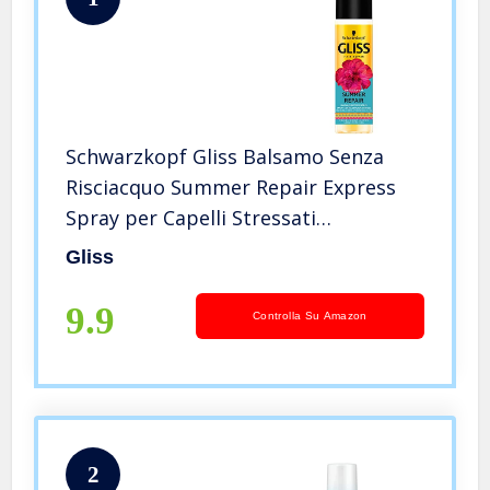
Schwarzkopf Gliss Balsamo Senza
Risciacquo Summer Repair Express
Spray per Capelli Stressati
dall’Estate, con Essenza Floreale,
Gliss
200ml
9.9
Controlla Su Amazon
2