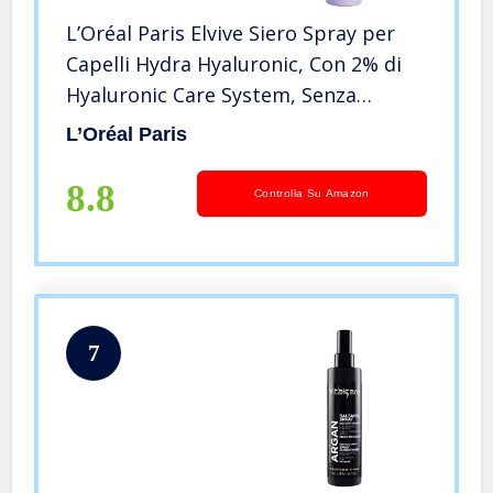
L’Oréal Paris Elvive Siero Spray per
Capelli Hydra Hyaluronic, Con 2% di
Hyaluronic Care System, Senza
Risciacquo, 150 ml
L’Oréal Paris
8.8
Controlla Su Amazon
7