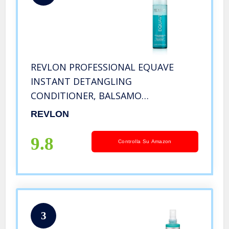
REVLON PROFESSIONAL EQUAVE
INSTANT DETANGLING
CONDITIONER, BALSAMO
DISTRICANTE ISTANTANEO PER
REVLON
CAPELLI DA NORMALI A SECCHI,
Balsamo Spray Districante e
9.8
Controlla Su Amazon
Idratante Senza Risciacquo – 200 ml
3