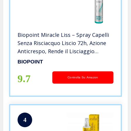
Biopoint Miracle Liss – Spray Capelli
Senza Risciacquo Liscio 72h, Azione
Anticrespo, Rende il Lisciaggio
Semplice e Veloce, Dona Morbidezza
BIOPOINT
e Leggerezza al Capello, 200 ml
9.7
Controlla Su Amazon
4