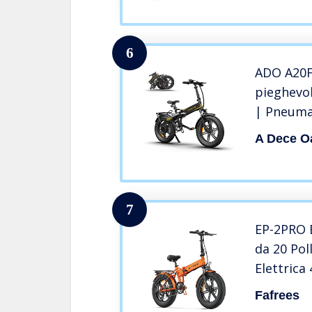
a 21 marc
6
ADO A20F 
pieghevol
| Pneuma
pollici, 
A Dece O
W/batteri
km/h(con
europee d
7
EP-2PRO B
da 20 Pol
Elettrica 
Elettrica
Fafrees
4,0 Shima