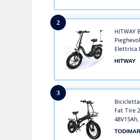
2
HITWAY Bi
Pieghevol
Elettrica
Adulto,B
HITWAY
Motore,S
Velocità
90km,Cit
3
Biciclett
Fat Tire 
48V15Ah,
Da Città 
TODIMA