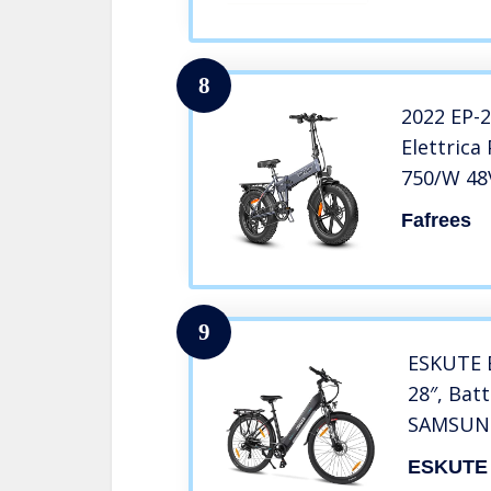
8
2022 EP-2
Elettrica
750/W 48
Rimovibil
Fafrees
Elettrich
Velocità 
km/h
9
ESKUTE B
28″, Batt
SAMSUNG
Autonom
ESKUTE
250W, Sm