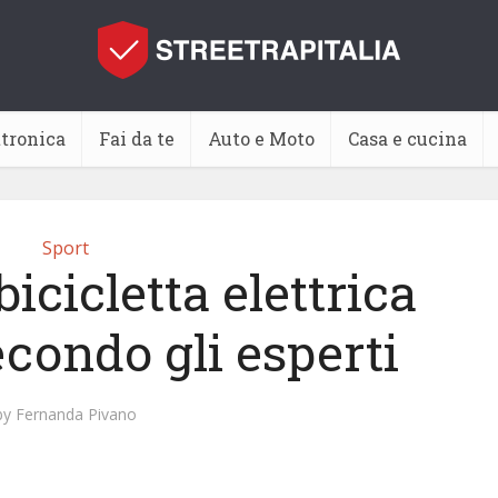
ttronica
Fai da te
Auto e Moto
Casa e cucina
Sport
icicletta elettrica
econdo gli esperti
by
Fernanda Pivano