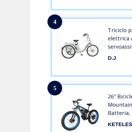
4
Triciclo p
elettrica 
servoassi
posterior
D.J
gite sho
elettrico 
singolo 
5
26″ Bicicl
Mountain 
Batteria, 
Doppio Mo
KETELE
Adulto U