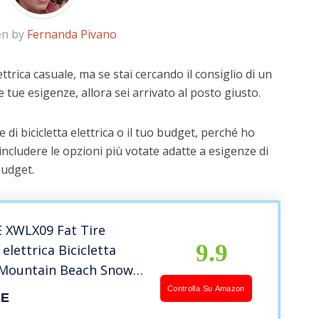
en by
Fernanda Pivano
ettrica casuale, ma se stai cercando il consiglio di un
e tue esigenze, allora sei arrivato al posto giusto.
di bicicletta elettrica o il tuo budget, perché ho
includere le opzioni più votate adatte a esigenze di
budget.
 XWLX09 Fat Tire
9.9
 elettrica Bicicletta
a Mountain Beach Snow
ollici per adulti
Controlla Su Amazon
KE