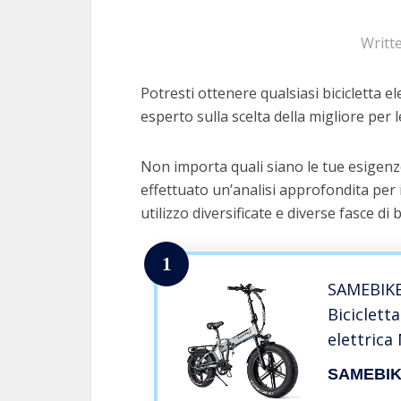
Writt
Potresti ottenere qualsiasi bicicletta el
esperto sulla scelta della migliore per l
Non importa quali siano le tue esigenze 
effettuato un’analisi approfondita per 
utilizzo diversificate e diverse fasce di 
1
SAMEBIKE
Bicicletta
elettric
Ebike 20 p
SAMEBI
(Grigio)