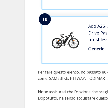
Shimano 
Ebike pe
10
Ado A26+,
Drive Pas
brushless
ioni di li
Generic
Shimano a
impermeab
nero
Per fare questo elenco, ho passato 86 or
come: SAMEBIKE, HITWAY, TODIMART
Nota:
assicurati che l’opzione che scegli
Dopotutto, ha senso acquistare qualcos