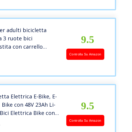
er adulti bicicletta
9.5
a 3 ruote bici
stita con carrello
e cestino cestino cibo
Controlla Su Amazon
pping 48V12ah scooter
pedale 24 pollici
motore 250w
etta Elettrica E-Bike, E-
9.5
Bike con 48V 23Ah Li-
Bici Elettrica Bike con
tore e 4.0 Fat Tire per
Controlla Su Amazon
S
omo e Donna, Shimano