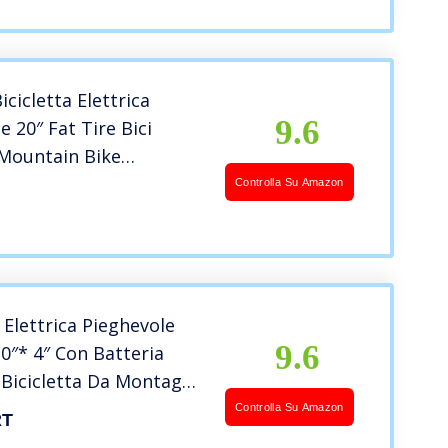
cicletta Elettrica
9.6
e 20″ Fat Tire Bici
 Mountain Bike
atteria 36V/11,2Ah,250W
Controlla Su Amazon
himano 7
,Max.Autonomia 35-
y Uomo Donna
a Elettrica Pieghevole
9.6
20″* 4″ Con Batteria
 Bicicletta Da Montagna
A Lungo Raggio
Controlla Su Amazon
RT