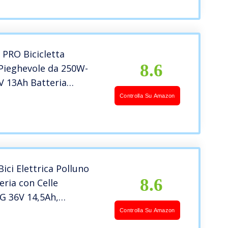
 PRO Bicicletta
8.6
 Pieghevole da 250W-
V 13Ah Batteria
e per Adulti Bici
Controlla Su Amazon
e da neve da Spiaggia,
Massima di Viaggio 25
ici Elettrica Polluno
8.6
eria con Celle
 36V 14,5Ah,
ia ≤100KM, Motore
Controlla Su Amazon
art Display APP,