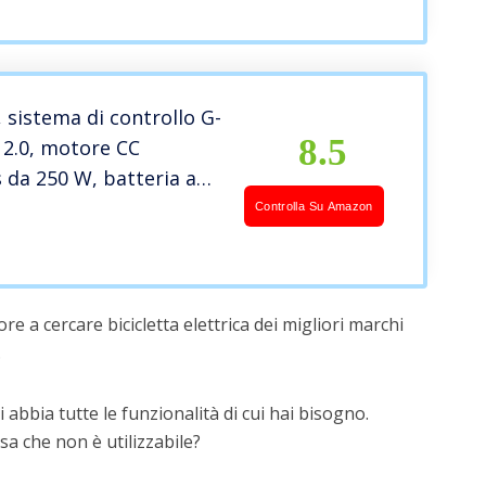
7 Velocità, Ricarica 5H,
r Adulti Unisex 1,65m+
 sistema di controllo G-
8.5
 2.0, motore CC
 da 250 W, batteria agli
tio rimovibile da 12,5 ah,
Controlla Su Amazon
 7 velocità,
ile Ipx5, leggero,
e a cercare bicicletta elettrica dei migliori marchi
.
 abbia tutte le funzionalità di cui hai bisogno.
a che non è utilizzabile?