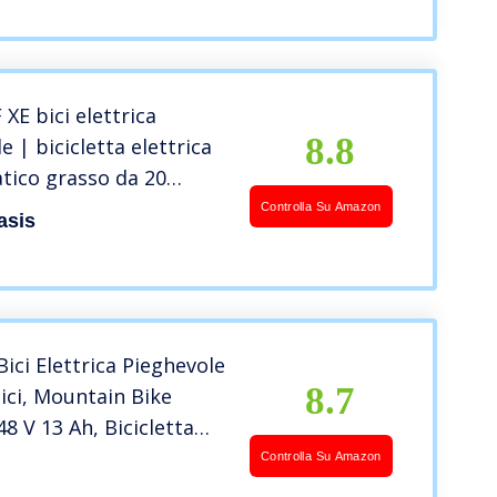
e (Blu)
XE bici elettrica
8.8
e | bicicletta elettrica
tico grasso da 20
motore da 250
Controlla Su Amazon
asis
a da 36 V/10,4 Ah / 25
forme alle norme
el traffico)
ici Elettrica Pieghevole
8.7
lici, Mountain Bike
48 V 13 Ah, Bicicletta
 Pneumatici Grandi 20″*
Controlla Su Amazon
no 7 Velocità