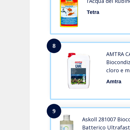
l’Acqua del Rubin
Tetra
8
AMTRA C
Biocondiz
cloro e m
di rubin
Amtra
dell’acqu
3000 ml
9
Askoll 281007 Bioc
Batterico Ultrafast