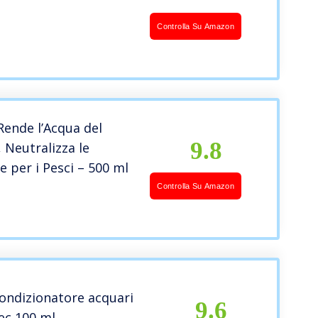
Controlla Su Amazon
Rende l’Acqua del
9.8
 Neutralizza le
 per i Pesci – 500 ml
Controlla Su Amazon
ondizionatore acquari
9.6
vec 100 ml