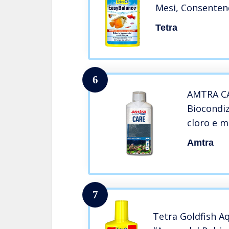
Mesi, Consentend
Frequenza dei C
Tetra
6
AMTRA C
Biocondiz
cloro e m
di rubin
Amtra
dell’acqu
1000 ml
7
Tetra Goldfish A