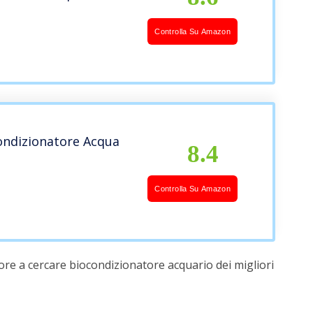
Controlla Su Amazon
ondizionatore Acqua
8.4
Controlla Su Amazon
ore a cercare biocondizionatore acquario dei migliori