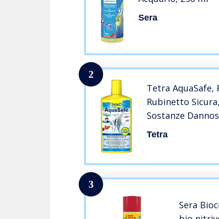
Sera
2
Tetra AquaSafe, 
Rubinetto Sicura,
Sostanze Dannose
Tetra
3
Sera Bioc
bio nitri