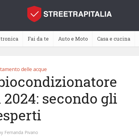
ttronica
Fai da te
Auto e Moto
Casa e cucina
tamento delle acque
 biocondizionatore
 2024: secondo gli
esperti
by
Fernanda Pivano