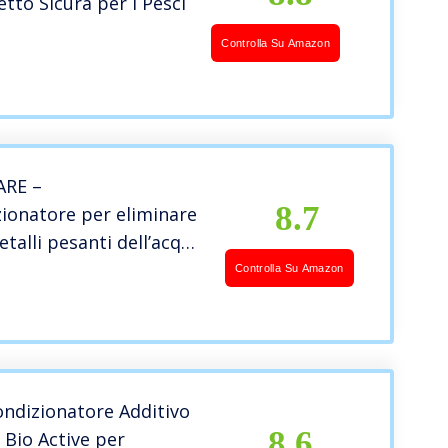
etto Sicura per i Pesci
Controlla Su Amazon
ARE –
8.7
ionatore per eliminare
etalli pesanti dell’acqua
etto, Trattamento
Controlla Su Amazon
a dell’acquario, Formato
ondizionatore Additivo
8.6
 Bio Active per