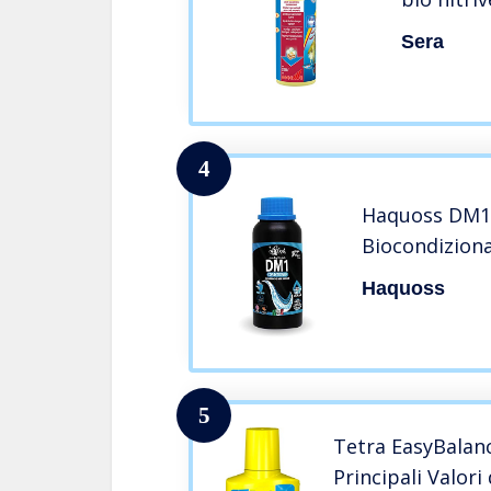
Sera
4
Haquoss DM1 
Biocondizion
Haquoss
5
Tetra EasyBalanc
Principali Valori