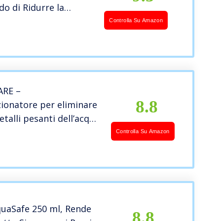
o di Ridurre la
ambi dell’Acqua
Controlla Su Amazon
ARE –
8.8
ionatore per eliminare
etalli pesanti dell’acqua
etto, Trattamento
Controlla Su Amazon
a dell’acquario, Formato
quaSafe 250 ml, Rende
8.8