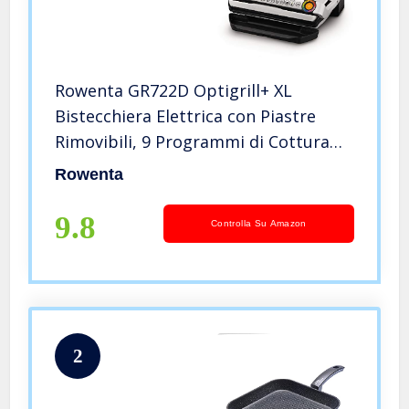
Rowenta GR722D Optigrill+ XL
Bistecchiera Elettrica con Piastre
Rimovibili, 9 Programmi di Cottura
Automatici, Modalità Manuale e
Rowenta
Surgelati, Grill Intelligente 2000 W, 6-
8 Persone, Indicatore Cottura
9.8
Controlla Su Amazon
2