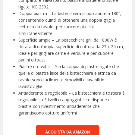
compatto e salvaspazio, piastre antiaderenti lisce e
rigate, KG 2392
Doppia piastra – La bistecchiera si può aprire a 180°,
consentendo quindi di ottenere una doppia griglia
elettrica da tavolo, per cuocere più cibi
simultaneamente
Superficie ampia – La bistecchiera grill da 1800W è
dotata di un’ampia superficie di cottura da 27 x 24 cm,
ideale per grigliare carne e verdure e per cuocere
panini o toast
Piastre rimovibili – Sia la coppia di piastre rigate che
quella di piastre lisce della bistecchiera elettrica da
tavolo sono facilmente rimovibili e lavabili in
lavastoviglie
Antiaderente e regolabile – La bistecchiera e tostiera è
regolabile su 5 livelli o appoggiabile e dispone di
piastre con rivestimento antiaderente che
garantiscono cotture uniformi
ACQUISTA DA AMAZON