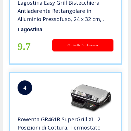
Lagostina Easy Grill Bistecchiera
Antiaderente Rettangolare in
Alluminio Pressofuso, 24 x 32 cm,
Rivestimento Meteorite Resistium,
Lagostina
Manico Pieghevole in Bakelite, Bordo
a Versare, Facile da Pulire
9.7
Controlla Su Amazon
4
Rowenta GR461B SuperGrill XL, 2
Posizioni di Cottura, Termostato