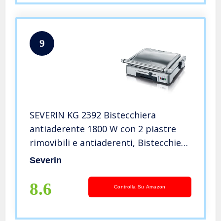
9
SEVERIN KG 2392 Bistecchiera
antiaderente 1800 W con 2 piastre
rimovibili e antiaderenti, Bistecchiera
da tavolo trasformabile in barbecue,
Severin
Bistecchiera elettrica da cucina,
Grigio
8.6
Controlla Su Amazon