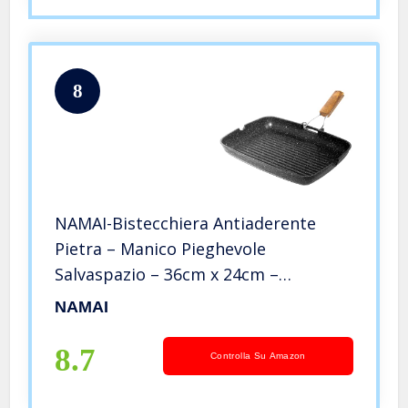
8
NAMAI-Bistecchiera Antiaderente
Pietra – Manico Pieghevole
Salvaspazio – 36cm x 24cm –
Lavastoviglie – Griglia Rettangolare-
NAMAI
Alluminio Pressofuso – Nera – Piastra
per Cucinare sui Fornelli
8.7
Controlla Su Amazon