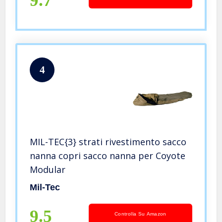
9.7
4
MIL-TEC{3} strati rivestimento sacco
nanna copri sacco nanna per Coyote
Modular
Mil-Tec
9.5
Controlla Su Amazon