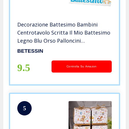
Decorazione Battesimo Bambini
Centrotavolo Scritta Il Mio Battesimo
Legno Blu Orso Palloncini
Decorazione Tavolo Festa
BETESSIN
Bomboniere Confetti Nascita
Battesimo Baby Shower
9.5
Controlla Su Amazon
5