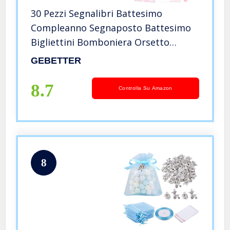
30 Pezzi Segnalibri Battesimo
Compleanno Segnaposto Battesimo
Bigliettini Bomboniera Orsetto
Bimba Bambina con Nastro per Vari
GEBETTER
Eventi (Rosa Bimba)
8.7
Controlla Su Amazon
8