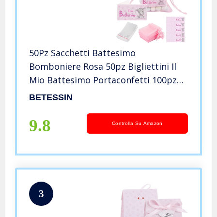
50Pz Sacchetti Battesimo
Bomboniere Rosa 50pz Bigliettini Il
Mio Battesimo Portaconfetti 100pz
Sacchetti Palstica Regalo Addobbi
BETESSIN
Decorazioni Battesimo Nascita Feste
Bambina Bimba
9.8
Controlla Su Amazon
3