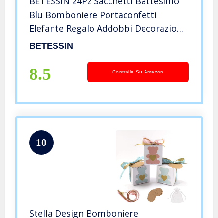
BETESSIN 24Pz Sacchetti Battesimo
Blu Bomboniere Portaconfetti
Elefante Regalo Addobbi Decorazioni
Battesimo Nascita Compleanno
BETESSIN
Comunione Cresima Feste Bambino
Bimbo
8.5
Controlla Su Amazon
10
Stella Design Bomboniere