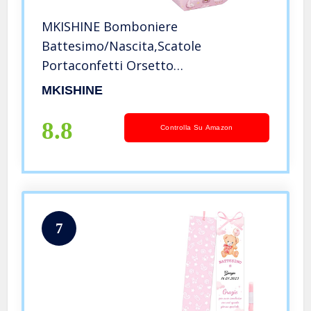
MKISHINE Bomboniere
Battesimo/Nascita,Scatole
Portaconfetti Orsetto
Maschio/Bambina,Bambino
MKISHINE
Bimbo,Sacchetti Battesimo,Blu Carta
Regalo Decorazione Confetti per
8.8
Controlla Su Amazon
Festa Battesimo Nascita
7