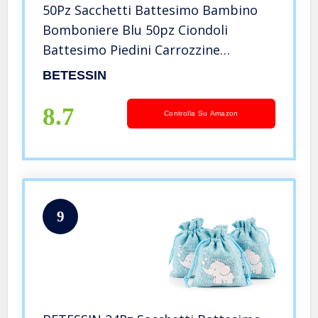
50Pz Sacchetti Battesimo Bambino
Bomboniere Blu 50pz Ciondoli
Battesimo Piedini Carrozzine
Portaconfetti 50pz Sacchetti Palstica
BETESSIN
Regalo Addobbi Decorazioni
Battesimo Nascita Feste Bimbo
8.7
Controlla Su Amazon
9