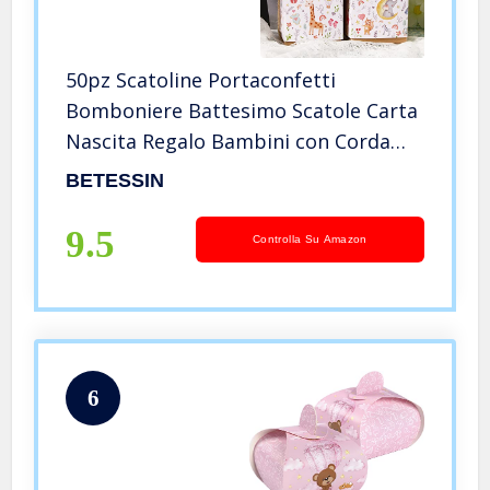
50pz Scatoline Portaconfetti
Bomboniere Battesimo Scatole Carta
Nascita Regalo Bambini con Corda
Iuta Stampa Elefante Fiori
BETESSIN
Decorazione Confetti per Festa
Battesimo Compleanno Matrimonio
9.5
Controlla Su Amazon
6