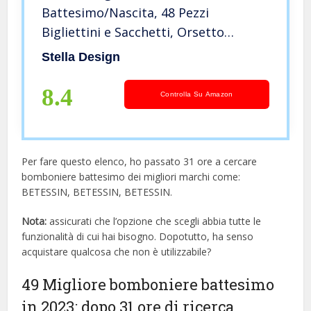
Battesimo/Nascita, 48 Pezzi
Bigliettini e Sacchetti, Orsetto
Maschio/Bambina, Scatole
Stella Design
Portaconfetti (Rosa)
8.4
Controlla Su Amazon
Per fare questo elenco, ho passato 31 ore a cercare
bomboniere battesimo dei migliori marchi come:
BETESSIN, BETESSIN, BETESSIN.
Nota:
assicurati che l’opzione che scegli abbia tutte le
funzionalità di cui hai bisogno. Dopotutto, ha senso
acquistare qualcosa che non è utilizzabile?
49 Migliore bomboniere battesimo
in 2023: dopo 31 ore di ricerca