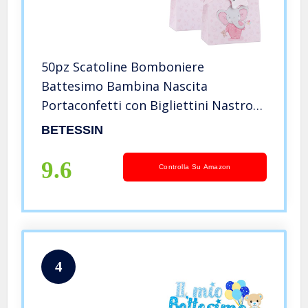
50pz Scatoline Bomboniere
Battesimo Bambina Nascita
Portaconfetti con Bigliettini Nastro
Scatole Elefante Rosa Carta Regalo
BETESSIN
Decorazione Confetti per Festa
Battesimo Nascita Compleanno
9.6
Controlla Su Amazon
4