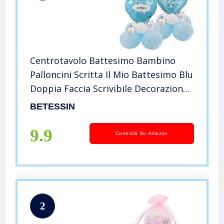
Centrotavolo Battesimo Bambino
Palloncini Scritta Il Mio Battesimo Blu
Doppia Faccia Scrivibile Decorazione
Tavolo Festa Bomboniere Confetti
BETESSIN
Nascita Battesimo Baby Shower
9.9
Controlla Su Amazon
2