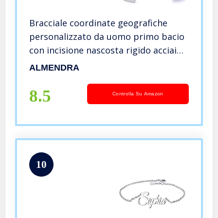
Bracciale coordinate geografiche
personalizzato da uomo primo bacio
con incisione nascosta rigido acciaio
personalizzabile regalo scritta nome
ALMENDRA
(Rigido 5mm)
8.5
Controlla Su Amazon
10