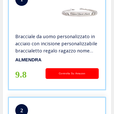
Bracciale da uomo personalizzato in
acciaio con incisione personalizzabile
braccialetto regalo ragazzo nome
frase inciso amico scritta (Catena
ALMENDRA
5mm)
9.8
Controlla Su Amazon
2