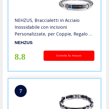
NEHZUS, Braccialetti in Acciaio
Inossidabile con incisioni
Personalizzate, per Coppie, Regalo di
Anniversario per Donne Uomini
NEHZUS
8.8
Controlla Su Amazon
7