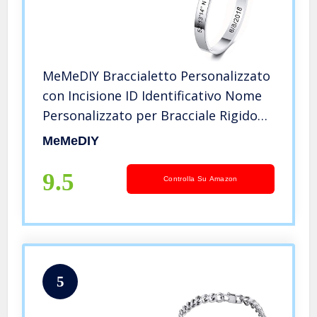
MeMeDIY Braccialetto Personalizzato
con Incisione ID Identificativo Nome
Personalizzato per Bracciale Rigido
da Donna in Acciaio Inossidabile da
MeMeDIY
Donna (Taglia Larga, Argento Colore)
9.5
Controlla Su Amazon
5