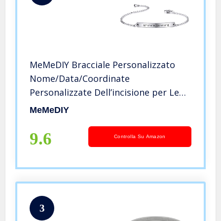
MeMeDIY Bracciale Personalizzato
Nome/Data/Coordinate
Personalizzate Dell’incisione per Le
Donne Ragazza Fidanzata Migliori
MeMeDIY
Amici Bracciale in Acciaio Inossidabile
Regalo Damigella d’Onore (Argento)
9.6
Controlla Su Amazon
3