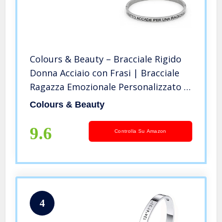
Colours & Beauty – Bracciale Rigido
Donna Acciaio con Frasi | Bracciale
Ragazza Emozionale Personalizzato |
Bracciali Con Scritta Amore Canzoni |
Colours & Beauty
Braccialetto Amicizia Scritte |
Bracciali Fidanzati
9.6
Controlla Su Amazon
4