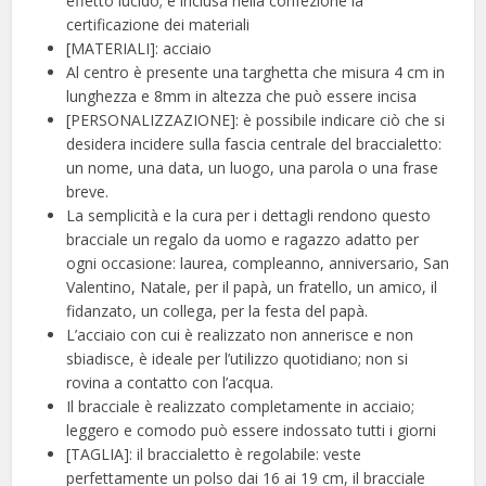
effetto lucido; è inclusa nella confezione la
certificazione dei materiali
[MATERIALI]: acciaio
Al centro è presente una targhetta che misura 4 cm in
lunghezza e 8mm in altezza che può essere incisa
[PERSONALIZZAZIONE]: è possibile indicare ciò che si
desidera incidere sulla fascia centrale del braccialetto:
un nome, una data, un luogo, una parola o una frase
breve.
La semplicità e la cura per i dettagli rendono questo
bracciale un regalo da uomo e ragazzo adatto per
ogni occasione: laurea, compleanno, anniversario, San
Valentino, Natale, per il papà, un fratello, un amico, il
fidanzato, un collega, per la festa del papà.
L’acciaio con cui è realizzato non annerisce e non
sbiadisce, è ideale per l’utilizzo quotidiano; non si
rovina a contatto con l’acqua.
Il bracciale è realizzato completamente in acciaio;
leggero e comodo può essere indossato tutti i giorni
[TAGLIA]: il braccialetto è regolabile: veste
perfettamente un polso dai 16 ai 19 cm, il bracciale