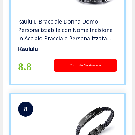
kaululu Bracciale Donna Uomo
Personalizzabile con Nome Incisione
in Acciaio Bracciale Personalizzata
per Uomo Papa BFF Regalo di
Kaululu
Compleanno Anniversario (H-Black)
8.8
Controlla Su Amazon
8