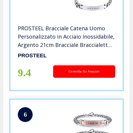
PROSTEEL Bracciale Catena Uomo
Personalizzato in Acciaio Inossidabile,
Argento 21cm Bracciale Braccialetto
Uomo Incisione Personalizzata
PROSTEEL
Bracciale con Scritta Stile Hip Hop
Punk, Con Confezione
9.4
Controlla Su Amazon
6