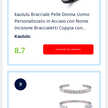
kaululu Bracciale Pelle Donna Uomo
Personalizzato in Acciaio con Nome
Incisione Braccialetti Coppia con
Nomi Personalizzati Bracciale per
Kaululu
Papa BFF Regalo di Compleanno
(Black-1)
8.7
Controlla Su Amazon
9