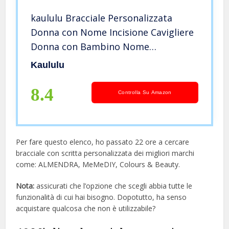
kaululu Bracciale Personalizzata
Donna con Nome Incisione Cavigliere
Donna con Bambino Nome
Personalizzabile per Madre Figlia
Kaululu
Gioielli Regali di Compleanno per
Mamma BFF Sorelle (#3)
8.4
Controlla Su Amazon
Per fare questo elenco, ho passato 22 ore a cercare
bracciale con scritta personalizzata dei migliori marchi
come: ALMENDRA, MeMeDIY, Colours & Beauty.
Nota:
assicurati che l’opzione che scegli abbia tutte le
funzionalità di cui hai bisogno. Dopotutto, ha senso
acquistare qualcosa che non è utilizzabile?