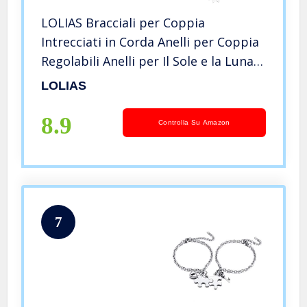
LOLIAS Bracciali per Coppia
Intrecciati in Corda Anelli per Coppia
Regolabili Anelli per Il Sole e la Luna
Bracciale Abbinato Regalo di per
LOLIAS
Fidanzato Fidanzata Donna Uomo Lui
e lei
8.9
Controlla Su Amazon
7