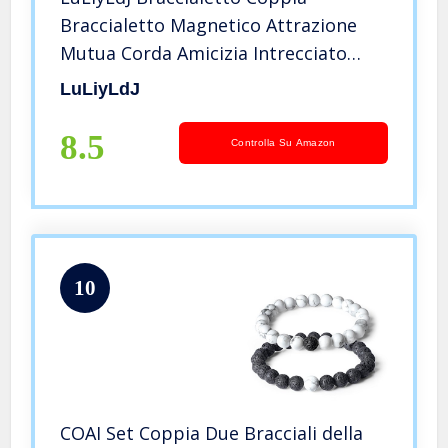
Braccialetto Magnetico Attrazione
Mutua Corda Amicizia Intrecciato
Regalo per Uomini e Donne
LuLiyLdJ
8.5
Controlla Su Amazon
10
COAI Set Coppia Due Bracciali della