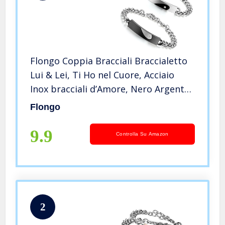
Flongo Coppia Bracciali Braccialetto
Lui & Lei, Ti Ho nel Cuore, Acciaio
Inox bracciali d’Amore, Nero Argento,
Regalo per San Valentino/Natale, Una
Flongo
Coppia
9.9
Controlla Su Amazon
2