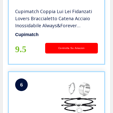
Cupimatch Coppia Lui Lei Fidanzati
Lovers Braccialetto Catena Acciaio
Inossidabile Always&Forever
Forever&Always Regalo Valentine’s
Cupimatch
Day Anniversario Argento(1 Coppia)
9.5
Controlla Su Amazon
6