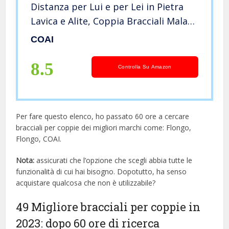
Distanza per Lui e per Lei in Pietra
Lavica e Alite, Coppia Bracciali Mala
in Pietre Benefiche Semi-preziose
COAI
8.5
Controlla Su Amazon
Per fare questo elenco, ho passato 60 ore a cercare
bracciali per coppie dei migliori marchi come: Flongo,
Flongo, COAI.
Nota:
assicurati che l’opzione che scegli abbia tutte le
funzionalità di cui hai bisogno. Dopotutto, ha senso
acquistare qualcosa che non è utilizzabile?
49 Migliore bracciali per coppie in
2023: dopo 60 ore di ricerca