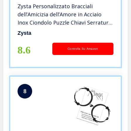
Zysta Personalizzato Bracciali
dell’Amicizia dell’Amore in Acciaio
Inox Ciondolo Puzzle Chiavi Serratura
Braccialetto Regolabile da Uomo
Zysta
Donna Unisex
8.6
Controlla Su Amazon
8