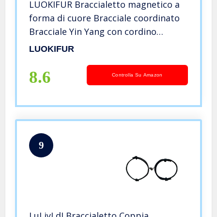
LUOKIFUR Braccialetto magnetico a
forma di cuore Bracciale coordinato
Bracciale Yin Yang con cordino
regolabile per regali di San Valentino
LUOKIFUR
per fidanzati, fidanzati, migliori amici
(black-black)
8.6
Controlla Su Amazon
9
LuLiyLdJ Braccialetto Coppia