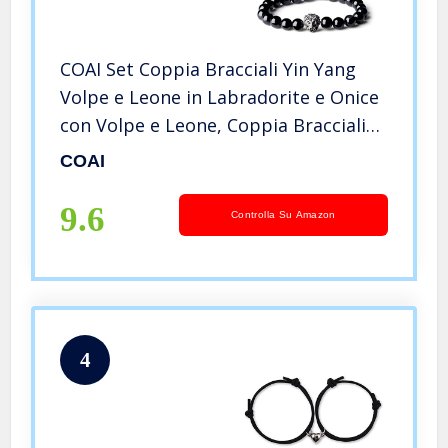
COAI Set Coppia Bracciali Yin Yang
Volpe e Leone in Labradorite e Onice
con Volpe e Leone, Coppia Bracciali
per Lui e per Lei
COAI
9.6
Controlla Su Amazon
4