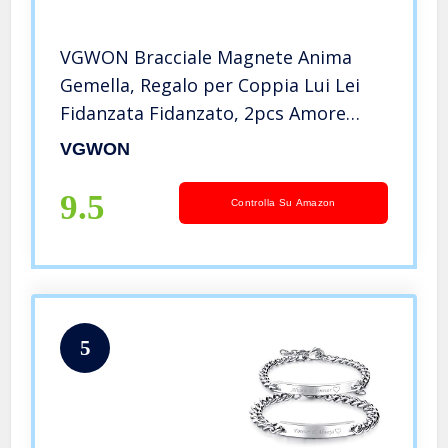
VGWON Bracciale Magnete Anima
Gemella, Regalo per Coppia Lui Lei
Fidanzata Fidanzato, 2pcs Amore
Magnete Intrecciato a Mano Corda
VGWON
Braccialetti di Corrispondenza
9.5
Controlla Su Amazon
5