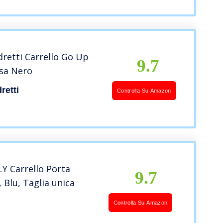
retti Carrello Go Up
9.7
sa Nero
retti
Controlla Su Amazon
 Carrello Porta
9.7
, Blu, Taglia unica
Controlla Su Amazon