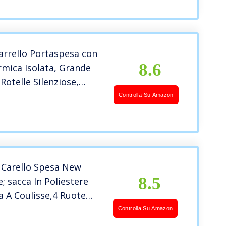
apacità di carico
103cm
arrello Portaspesa con
8.6
mica Isolata, Grande
 Rotelle Silenziose,
 Alluminio Pieghevole,
Controlla Su Amazon
permeabile con Tasca
amento Termico,
 Max 45kg/45L
 Carello Spesa New
8.5
; sacca In Poliestere
a A Coulisse,4 Ruote
Un Facile Trasporto,
Controlla Su Amazon