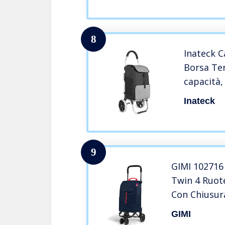
parafango|c
50l|45x39x
8
Inateck C
Borsa Ter
capacità,
Telaio in
Inateck
Borsa Im
per Isol
capacità
9
GIMI 102716
Twin 4 Ruote
Con Chiusur
Permettono 
GIMI
Blu