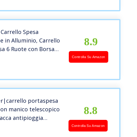
arrello Spesa
8.9
e in Alluminio, Carrello
sa 6 Ruote con Borsa
accabile, 45 L, Nero
Controlla Su Amazon
er|carrello portaspesa
8.8
con manico telescopico
acca antipioggia
lgibile e fascia in
Controlla Su Amazon
ruote grandi e