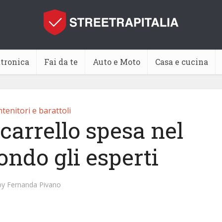
ttronica
Fai da te
Auto e Moto
Casa e cucina
tenitori e barattoli
carrello spesa nel
ondo gli esperti
by
Fernanda Pivano