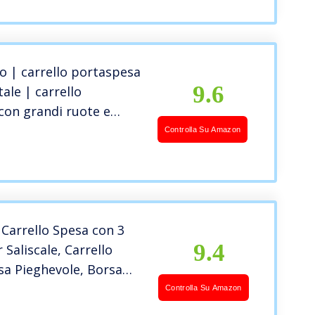
 | carrello portaspesa
9.6
tale | carrello
con grandi ruote e
apacità di carico 50 l |
Controlla Su Amazon
 cm
arrello Spesa con 3
9.4
 Saliscale, Carrello
sa Pieghevole, Borsa
bile Rimovibile 32L,
Controlla Su Amazon