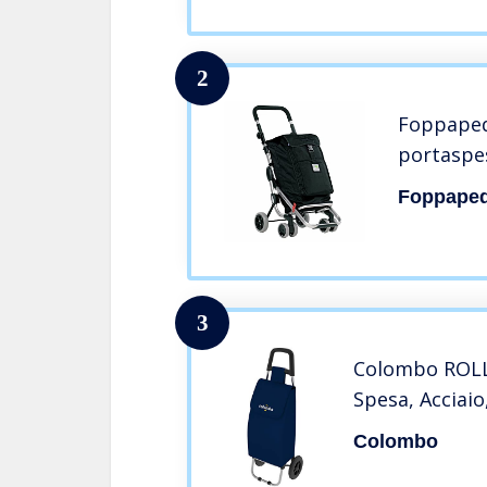
2
Foppaped
portaspe
Foppaped
3
Colombo ROLLY
Spesa, Acciaio
Colombo