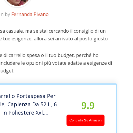
en by
Fernanda Pivano
sa casuale, ma se stai cercando il consiglio di un
e tue esigenze, allora sei arrivato al posto giusto.
 di carrello spesa o il tuo budget, perché ho
includere le opzioni più votate adatte a esigenze di
budget.
arrello Portaspesa Per
9.9
ale, Capienza Da 52 L, 6
 In Poliestere Xxl,
 34.5 x 95.5 cm; 3.02 Kg
Controlla Su Amazon