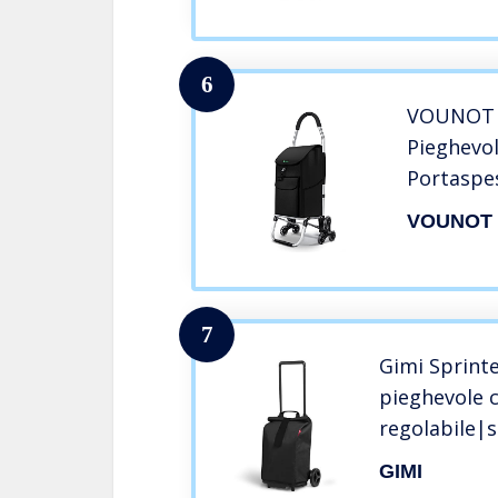
6
VOUNOT C
Pieghevol
Portaspe
Oxford St
VOUNOT
7
Gimi Sprint
pieghevole 
regolabile|s
chiusura avvo
GIMI
velcro|con 