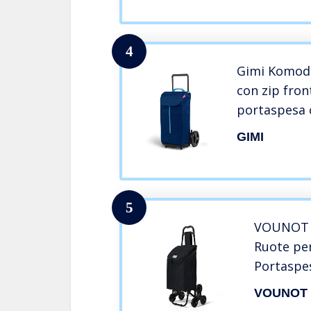
4
Gimi Komodo
con zip fron
portaspesa 
parafango |c
GIMI
45 x 38 x 96
5
VOUNOT C
Ruote per
Portaspe
Impermea
VOUNOT
Carbonio