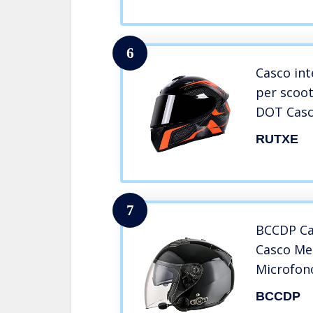
per Risp
6
Casco int
per scoot
DOT Casc
Caschi p
RUTXE
Pendolari
nera aran
7
BCCDP Ca
Casco Me
Microfon
Incorpora
BCCDP
Scooter C