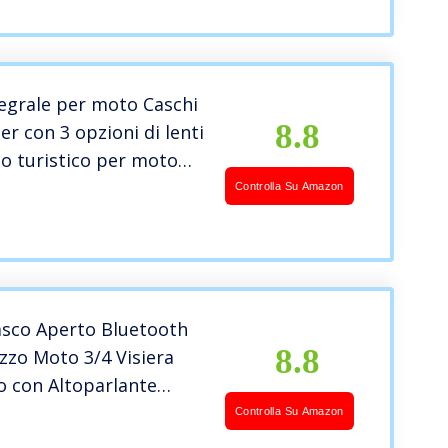
osta Automatica M~XL
egrale per moto Caschi
8.8
er con 3 opzioni di lenti
o turistico per moto
er uomini & donne
Controlla Su Amazon
smo quotidiano (Pista
cione) (B,55~56cm M)
sco Aperto Bluetooth ​
8.8
zzo Moto 3/4 Visiera
o con Altoparlante
to per la Risposta
Controlla Su Amazon
lassic Jet Caschi