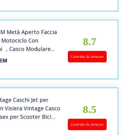
a ECE M~XXL(57~64CM)
 Metà Aperto Faccia
8.7
 Motociclo Con
ni ，Casco Modulare
’anti-collisione
Controlla Su Amazon
EM
la sicurezza stradale
ti(Beige, L)
age Caschi Jet per
8.5
n Visiera Vintage Casco
ex per Scooter Bici
ri Cruiser Portatile
Controlla Su Amazon
sco Omologato ECE