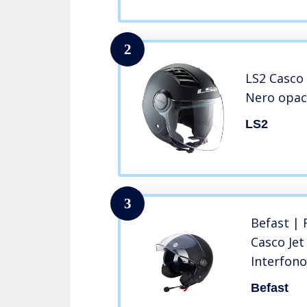
2
LS2 Casco
Nero opac
LS2
3
Befast | 
Casco Je
Interfono
Scooter c
Befast
Antigraff