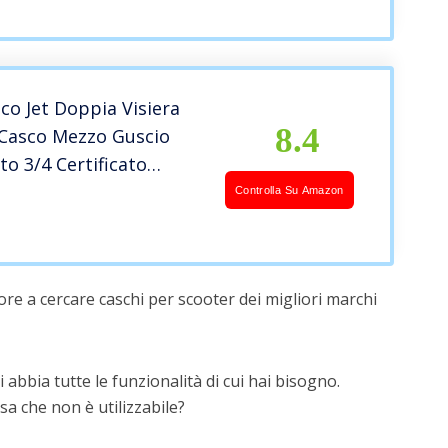
o Jet Doppia Visiera
8.4
 Casco Mezzo Guscio
o 3/4 Certificato
Unisex Cruiser
Controlla Su Amazon
Pilota Scooter Casco
sco di Sicurezza per
re a cercare caschi per scooter dei migliori marchi
 abbia tutte le funzionalità di cui hai bisogno.
a che non è utilizzabile?