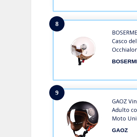
Omologat
8
BOSERMEM
Casco del
Occhialo
Scooter，L
BOSERM
protegge 
degli uten
9
GAOZ Vint
Adulto co
Moto Unis
Ciclomoto
GAOZ
Mezzo Ca