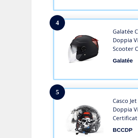
Occhialin
Scompars
4
Galatée 
Doppia Vi
Scooter C
Guscio 7
Galatée
Uno Stra
Fornire U
Di Guida
5
Casco Je
Doppia V
Certifica
Moto Sco
BCCDP
Uomo Dem