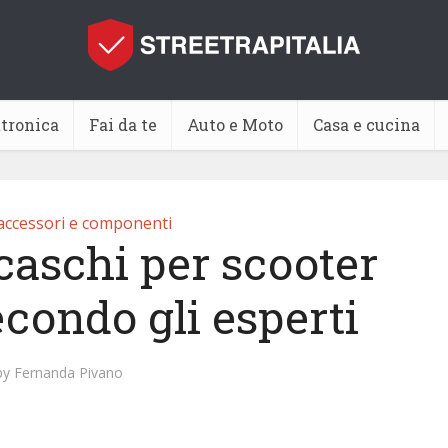
ttronica
Fai da te
Auto e Moto
Casa e cucina
accessori e componenti
caschi per scooter
econdo gli esperti
by
Fernanda Pivano