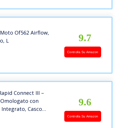
 Moto Of562 Airflow,
9.7
o, L
Controlla Su Amazon
Rapid Connect III –
9.6
t Omologato con
 Integrato, Casco
on Ampia Visiera
Controlla Su Amazon
io, Casco Moto Jet con