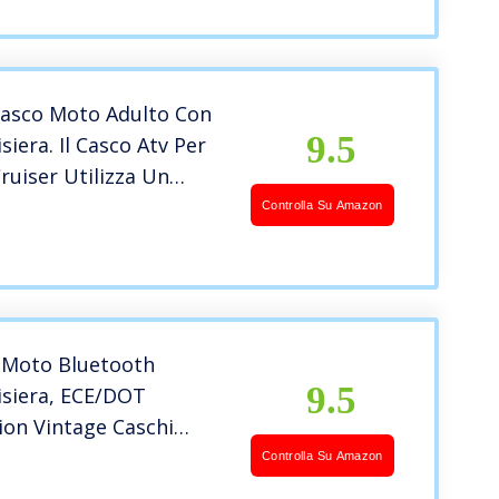
o Parasole a
a, Colore Nero Opaco
Casco Moto Adulto Con
9.5
siera. Il Casco Atv Per
ruiser Utilizza Un
09abs Combinato Con
Controlla Su Amazon
to Tampone Eps Per
na Migliore Protezione
(Nero opaco)
t Moto Bluetooth
9.5
isiera, ECE/DOT
tion Vintage Caschi
oter per Donna e
Controlla Su Amazon
i Jet, con Microfono