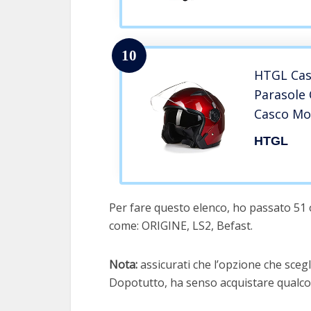
10
HTGL Casc
Parasole
Casco Mot
DOT/ECE 
HTGL
Chopper 
Aperto Ca
Esterni
Per fare questo elenco, ho passato 51 o
come: ORIGINE, LS2, Befast.
Nota:
assicurati che l’opzione che scegli
Dopotutto, ha senso acquistare qualcos