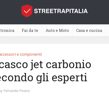
ttronica
Fai da te
Auto e Moto
Casa e cucina
accessori e componenti
casco jet carbonio
econdo gli esperti
by
Fernanda Pivano