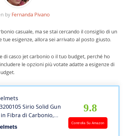
en by
Fernanda Pivano
rbonio casuale, ma se stai cercando il consiglio di un
e tue esigenze, allora sei arrivato al posto giusto.
 di casco jet carbonio o il tuo budget, perché ho
includere le opzioni più votate adatte a esigenze di
budget.
Helmets
9.8
3200105 Sirio Solid Gun
 in Fibra di Carbonio,
L
Controlla Su Amazon
Helmets