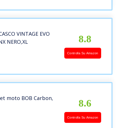
ini Adulti (Color : H)
CASCO VINTAGE EVO
8.8
NX NERO,XL
Controlla Su Amazon
 jet moto BOB Carbon,
8.6
Controlla Su Amazon