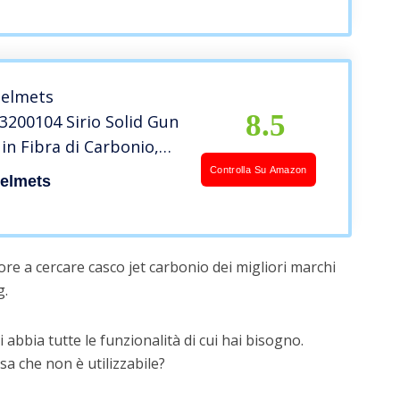
Helmets
8.5
3200104 Sirio Solid Gun
 in Fibra di Carbonio,
M
Controlla Su Amazon
Helmets
re a cercare casco jet carbonio dei migliori marchi
g.
 abbia tutte le funzionalità di cui hai bisogno.
a che non è utilizzabile?