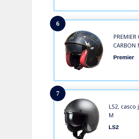
Donne Uom
6
PREMIER 
CARBON 
Premier
7
LS2, casco
M
LS2