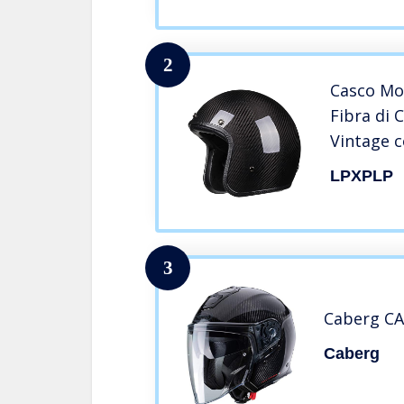
2
Casco Mo
Fibra di 
Vintage c
Casco Jet
LPXPLP
Quattro 
Donna F,
3
Caberg C
Caberg