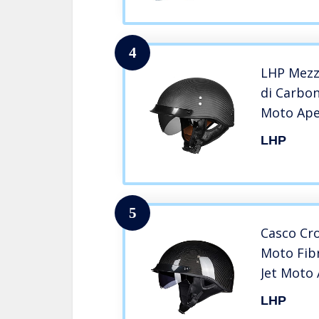
4
LHP Mezz
di Carbo
Moto Ape
Scooter J
LHP
Caschi A
Adulti Gio
5
Casco Cr
Moto Fibr
Jet Moto 
Jet e Dem
LHP
Approvat