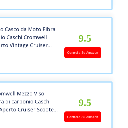
o Casco da Moto Fibra
9.5
nio Caschi Cromwell
rto Vintage Cruiser
et e Demi-Jet Moto
Controlla Su Amazon
pprovato DOT/ECE per
vani (Color : Black C)
omwell Mezzo Viso
9.5
a di carbonio Caschi
Aperto Cruiser Scooter
i-Jet Moto Caschi
Controlla Su Amazon
o DOT/ECE Giovani