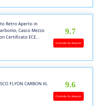
to Retro Aperto in
9.7
Carbonio, Casco Mezzo
on Certificato ECE
 Traspirante Estivo
Controlla Su Amazon
Stagioni per Uomo
L
9.6
ASCO FLYON CARBON XL
Controlla Su Amazon