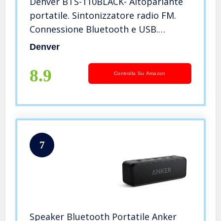
Denver BTS-110BLACK- Altoparlante
portatile. Sintonizzatore radio FM.
Connessione Bluetooth e USB.
Ingresso AUX e slot per scheda SD.
Denver
Batteria ricaricabile da 1200 mAh.
Volume: 10 W. Nero
8.9
Controlla Su Amazon
7
Speaker Bluetooth Portatile Anker