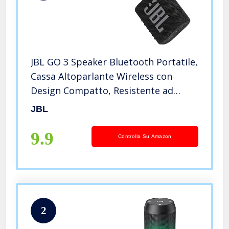
JBL GO 3 Speaker Bluetooth Portatile,
Cassa Altoparlante Wireless con
Design Compatto, Resistente ad
Acqua e Polvere IPX67, fino a 5 h di
JBL
Autonomia, USB, Nero
9.9
Controlla Su Amazon
2