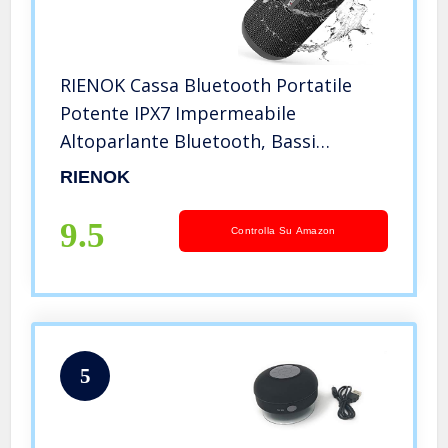
RIENOK Cassa Bluetooth Portatile
Potente IPX7 Impermeabile
Altoparlante Bluetooth, Bassi
Potenti, Bluetooth 5.3, Luce LED, AUX
RIENOK
& Micro SD
9.5
Controlla Su Amazon
5