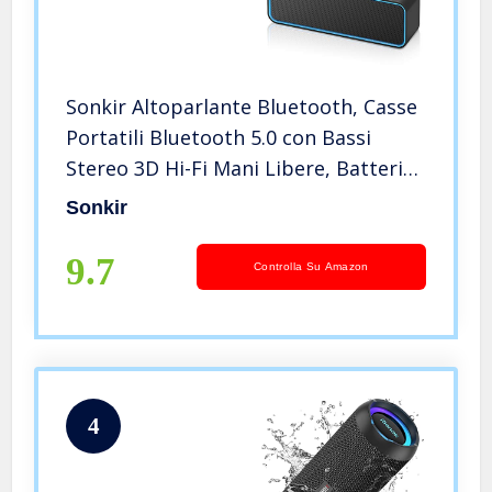
Sonkir Altoparlante Bluetooth, Casse
Portatili Bluetooth 5.0 con Bassi
Stereo 3D Hi-Fi Mani Libere, Batteria
Integrata da 1500 mAh Supporto TF
Sonkir
Carda (Blu)
9.7
Controlla Su Amazon
4