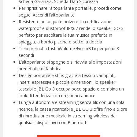
Scheda Garanzia, Scheda Dati Sicurezza
Per ripristinare l’altoparlante portatile, procedi come
segue: Accendi l’altoparlante
Resistente ad acqua e polvere: la certificazione
waterproof e dustproof IPX67 rende lo speaker GO 3
perfetto per ascoltare la tua musica preferita in
spiaggia, a bordo piscina o sotto la doccia
Tieni premuti i tasti «Volume +» e «BT» per più di 3
secondi
L’altoparlante si spegne e si riavvia alle impostazioni
predefinite di fabbrica
Design portatile e stile: grazie a tessuti variopinti,
inserti espressivi e piccole dimensioni, lo speaker
tascabile JBL Go 3 occupa poco spazio e combina un
look di tendenza con un suono audace
Lunga autonomia e streaming senza fili: con una sola
ricarica, la cassa ricaricabile JBL GO 3 offre fino a 5 ore
di riproduzione musicale in streaming wireless da
qualsiasi dispositivo con Bluetooth