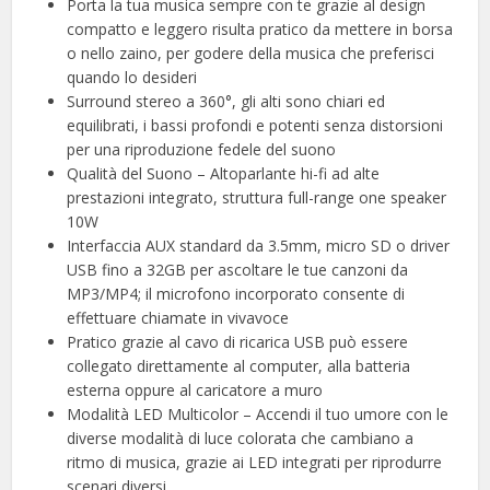
Porta la tua musica sempre con te grazie al design
compatto e leggero risulta pratico da mettere in borsa
o nello zaino, per godere della musica che preferisci
quando lo desideri
Surround stereo a 360°, gli alti sono chiari ed
equilibrati, i bassi profondi e potenti senza distorsioni
per una riproduzione fedele del suono
Qualità del Suono – Altoparlante hi-fi ad alte
prestazioni integrato, struttura full-range one speaker
10W
Interfaccia AUX standard da 3.5mm, micro SD o driver
USB fino a 32GB per ascoltare le tue canzoni da
MP3/MP4; il microfono incorporato consente di
effettuare chiamate in vivavoce
Pratico grazie al cavo di ricarica USB può essere
collegato direttamente al computer, alla batteria
esterna oppure al caricatore a muro
Modalità LED Multicolor – Accendi il tuo umore con le
diverse modalità di luce colorata che cambiano a
ritmo di musica, grazie ai LED integrati per riprodurre
scenari diversi