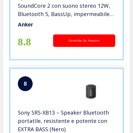
SoundCore 2 con suono stereo 12W,
Bluetooth 5, BassUp, impermeabile
IPX7, 24h di autonomia, associazione
Anker
stereo WiFi, cassa bluetooth da casa,
esterno, viaggi;
8.8
Controlla Su Amazon
8
Sony SRS-XB13 – Speaker Bluetooth
portatile, resistente e potente con
EXTRA BASS (Nero)