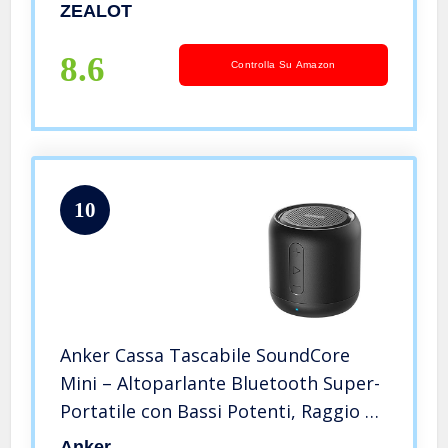
Rumoroso, Bassi Incredibili, 1500
ZEALOT
Minuti Tempo di gioco con
AUX/TF/USB per viaggi a casa
8.6
Controlla Su Amazon
10
Anker Cassa Tascabile SoundCore
Mini – Altoparlante Bluetooth Super-
Portatile con Bassi Potenti, Raggio di
Connessione Bluetooth e Guida
Anker