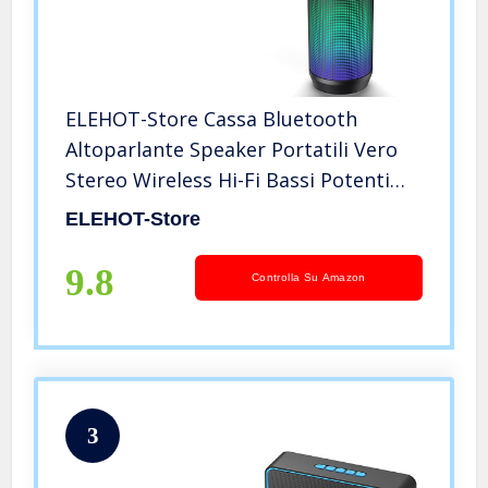
ELEHOT-Store Cassa Bluetooth
Altoparlante Speaker Portatili Vero
Stereo Wireless Hi-Fi Bassi Potenti
Luce LED Wireless Micro SD Chiamata
ELEHOT-Store
Vivavoce Microfono Incorporato
Batteria USB
9.8
Controlla Su Amazon
3