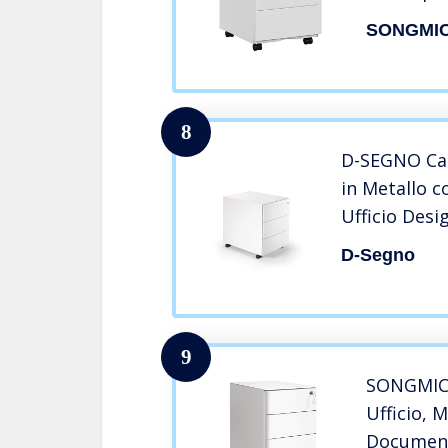
Canceller
SONGMI
Serratura
45 x 55 cm
OFC63W
8
D-SEGNO Cas
in Metallo c
Ufficio Desi
cm. 54× 42× 
D-Segno
chiave, Made
Ral 9003)
9
SONGMICS
Ufficio, 
Document