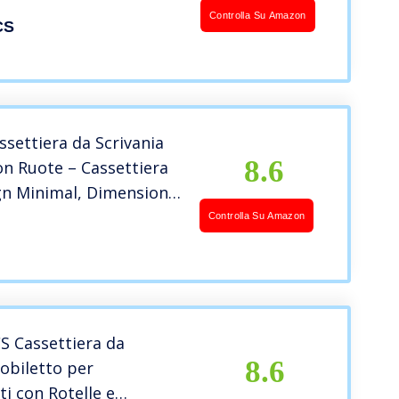
ia, con 3 Cassetti e
Controlla Su Amazon
CS
, Pre-Assemblato, 39 x
 (L x P x A), Bianco
T
settiera da Scrivania
8.6
on Ruote – Cassettiera
gn Minimal, Dimensioni
53,5, Cassettiera con
Controlla Su Amazon
 in Italy (Bianco Liscio
 Cassettiera da
8.6
Mobiletto per
i con Rotelle e