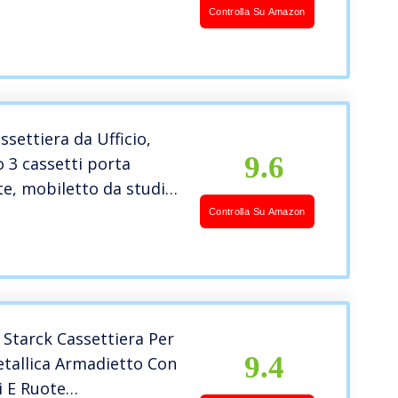
ortagioie Scatola di
Controlla Su Amazon
cassetto Organizer
Legno comò per
4 Piani
ssettiera da Ufficio,
9.6
 3 cassetti porta
e, mobiletto da studio
cumenti con 4 ruore
Controlla Su Amazon
ideale per casa, ufficio,
ensione 46,5 x 45 x 64
o)
Starck Cassettiera Per
9.4
etallica Armadietto Con
i E Ruote