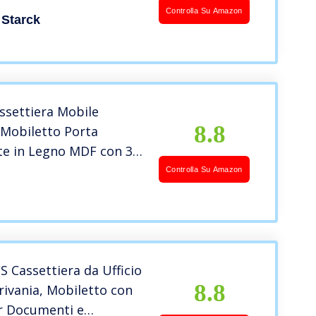
B_33 (120 kg, Chiave,
Controlla Su Amazon
Starck
ssettiera Mobile
8.8
 Mobiletto Porta
e in Legno MDF con 3
e 4 Ruote Girevoli
Controlla Su Amazon
oderno Arredamento
cio Dimensione 46,5 x
m (Bianco)
 Cassettiera da Ufficio
8.8
rivania, Mobiletto con
r Documenti e