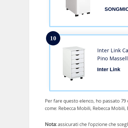
Serratura
SONGMI
Cartelle 
OFC030W
10
Inter Link C
Pino Massell
Inter Link
Per fare questo elenco, ho passato 79 o
come: Rebecca Mobili, Rebecca Mobili, B
Nota:
assicurati che l’opzione che scegli