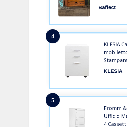
al Tavolo p
Baffect
Legno con 
Tavolo in 
Magazzino, 
4
KLESIA Ca
mobiletto
Stampant
porta do
KLESIA
girevoli, 
sudio Dim
cm (Bianc
5
Fromm & 
Ufficio M
4 Cassett