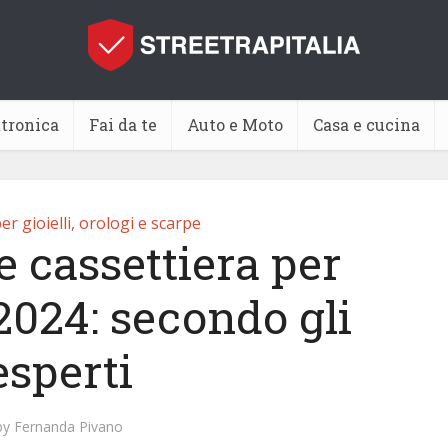
ttronica
Fai da te
Auto e Moto
Casa e cucina
er gioielli, orologi e scarpe
e cassettiera per
 2024: secondo gli
esperti
by
Fernanda Pivano