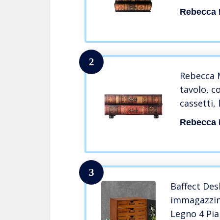
Canvas, St
Rebecca 
Trucchi –
(HxLxP) –
2
Rebecca M
tavolo, c
cassetti,
marrone,
Rebecca 
scrivania
x 21 cm (
3
Baffect Des
immagazzina
Legno 4 Pia