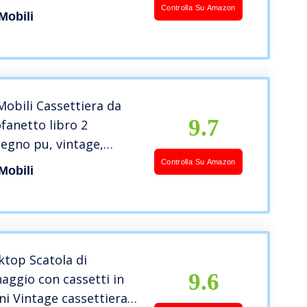
ile Retro’, per Gioielli
Controlla Su Amazon
Mobili
 Misure: 22 x 24 x 16 cm
 Art. RE6443
obili Cassettiera da
9.7
ofanetto libro 2
 legno pu, vintage,
 organizzazione
Controlla Su Amazon
Mobili
 trucchi – Misure 13 x 30
HxLxP) – RE6276
ktop Scatola di
9.6
ggio con cassetti in
ni Vintage cassettiera