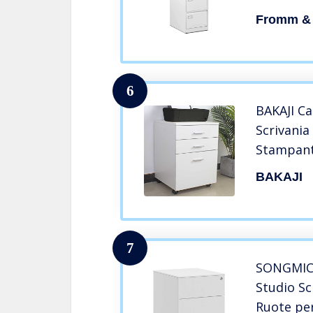
STAR_MCA
Fromm & 
Grigio)
6
BAKAJI Ca
Scrivania
Stampant
Cassetti 
BAKAJI
Design M
Casa Uffi
45 x 64 c
7
SONGMICS
Studio Sc
Ruote pe