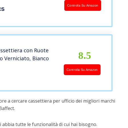
, per Cancelleria e
Controlla Su Amazon
CS
Sospese, Bianco
01
assettiera con Ruote
8.5
o Verniciato, Bianco
Controlla Su Amazon
re a cercare cassettiera per ufficio dei migliori marchi
affect.
 abbia tutte le funzionalità di cui hai bisogno.