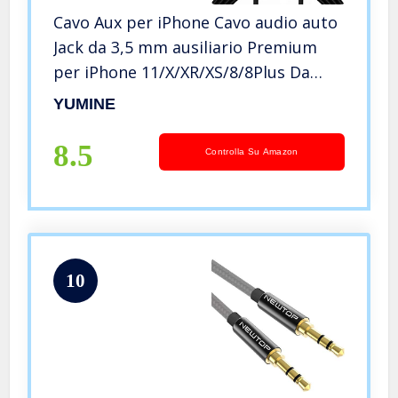
Cavo Aux per iPhone Cavo audio auto
Jack da 3,5 mm ausiliario Premium
per iPhone 11/X/XR/XS/8/8Plus Da
maschio a maschio cuffie Accessori
YUMINE
Altoparlante stereo Connettore
Tessitura-Nero bianco 3Ft / 1M
8.5
Controlla Su Amazon
10