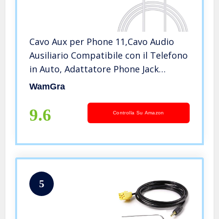
Cavo Aux per Phone 11,Cavo Audio
Ausiliario Compatibile con il Telefono
in Auto, Adattatore Phone Jack
Compatibile Con Phone 7 7Plus, 8
WamGra
8Plus, X Home,Autoradio,
Altoparlanti, Cuffie, Bianco, 1M
9.6
Controlla Su Amazon
5