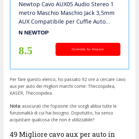
Newtop Cavo AUX05 Audio Stereo 1
metro Maschio Maschio Jack 3,5mm
AUX Compatibile per Cuffie Auto
Macchina Smartphone Autoradio
N NEWTOP
(Grigio)
8.5
Controlla Su Amazon
Per fare questo elenco, ho passato 92 ore a cercare cavo
aux per auto dei migliori marchi come: Thecoopidea,
KASER, Thecoopidea.
Nota:
assicurati che l’opzione che scegli abbia tutte le
funzionalità di cui hai bisogno. Dopotutto, ha senso
acquistare qualcosa che non è utilizzabile?
49 Migliore cavo aux per auto in