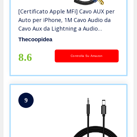
[Certificato Apple MFi] Cavo AUX per
Auto per iPhone, 1M Cavo Audio da
Cavo Aux da Lightning a Audio
Premium da 3,5 mm per
Thecoopidea
Autoradio/Altoparlanti/Cuffie per
iPhone 12/11/13/13
8.6
Controlla Su Amazon
Pro/7/7P/8/8P/X/XS/XR
9