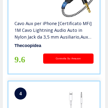
Cavo Aux per iPhone [Certificato MFi]
1M Cavo Lightning Audio Auto in
Nylon Jack da 3,5 mm Ausiliario,Aux
Macchina Cuffie Altoparlante Stereo
Thecoopidea
Connettore Compatibile con iPhone
12/13/14/11/X/XR/XS/8
9.6
Controlla Su Amazon
4