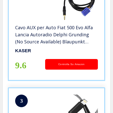
Cavo AUX per Auto Fiat 500 Evo Alfa
Lancia Autoradio Delphi Grunding
(No Source Available) Blaupunkt
Continental Mini ISO Jack Maschio
KASER
3.5mm
9.6
Controlla Su Amazon
3