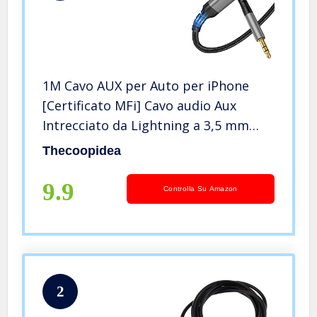
1M Cavo AUX per Auto per iPhone
[Certificato MFi] Cavo audio Aux
Intrecciato da Lightning a 3,5 mm
Premium Compatibile con iPhone
Thecoopidea
12/13/14/11/7P/8/X/XS/XR Utilizzato
per Autoradio, Altoparlanti,Cuffie
9.9
Controlla Su Amazon
2