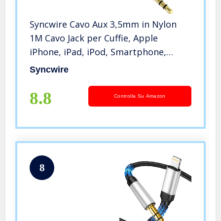
Syncwire Cavo Aux 3,5mm in Nylon
1M Cavo Jack per Cuffie, Apple
iPhone, iPad, iPod, Smartphone,
Autoradio, MP3, Echo DOT ECC –
Syncwire
Nero
8.8
Controlla Su Amazon
8