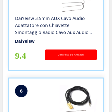
DaiYeisw 3.5mm AUX Cavo Audio
Adattatore con Chiavette
Smontaggio Radio Cavo Aux Audio
con Jack Femmina da 3,5mm per Fiat
DaiYeisw
Grande Punto Alfa Romeo 159 Mp3
9.4
Controlla Su Amazon
6