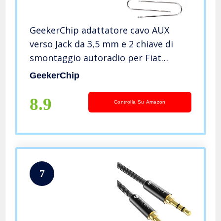
GeekerChip adattatore cavo AUX
verso Jack da 3,5 mm e 2 chiave di
smontaggio autoradio per Fiat
Grande Punto Alfa Romeo 159
GeekerChip
8.9
Controlla Su Amazon
7