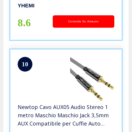
Type-C, Auto, Computer,
YHEMI
Altoparlante Stereo Domestico
8.6
Controlla Su Amazon
10
Newtop Cavo AUX05 Audio Stereo 1
metro Maschio Maschio Jack 3,5mm
AUX Compatibile per Cuffie Auto
Macchina Smartphone Autoradio