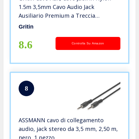
1.5m 3,5mm Cavo Audio Jack
Ausiliario Premium a Treccia
Intrecciata per Cuffie, iPod, iPhones,
Gritin
iPads, Tablet, Home/Stereo per auto
e altro (Argento)
8.6
Controlla Su Amazon
8
ASSMANN cavo di collegamento
audio, jack stereo da 3,5 mm, 2,50 m,
nero, 1 pezzo