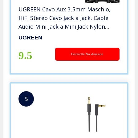
UGREEN Cavo Aux 3,5mm Maschio,
HiFi Stereo Cavo Jack a Jack, Cable
Audio Mini Jack a Mini Jack Nylon
Intrecciato per Cuffie, Smartphone,
UGREEN
Autoradio, Hi-Fi System, TV, Laptop,
1 Metri
9.5
Controlla Su Amazon
5