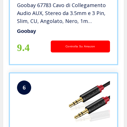
Goobay 67783 Cavo di Collegamento
Audio AUX, Stereo da 3.5mm e 3 Pin,
Slim, CU, Angolato, Nero, 1m
Lunghezza del Cavo
Goobay
9.4
Controlla Su Amazon
6