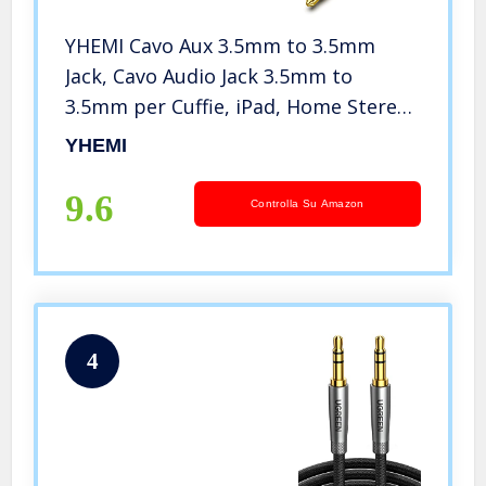
YHEMI Cavo Aux 3.5mm to 3.5mm
Jack, Cavo Audio Jack 3.5mm to
3.5mm per Cuffie, iPad, Home Stereo,
Laptop, Autoradio, MP3, Tablet e
YHEMI
Altro (0.5M)
9.6
Controlla Su Amazon
4