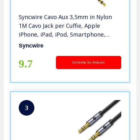
Syncwire Cavo Aux 3,5mm in Nylon
1M Cavo Jack per Cuffie, Apple
iPhone, iPad, iPod, Smartphone,
Autoradio, MP3, Echo DOT ECC –
Syncwire
Nero
9.7
Controlla Su Amazon
3