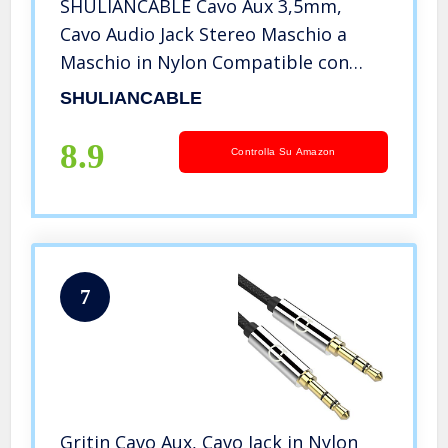
SHULIANCABLE Cavo Aux 3,5mm,
Cavo Audio Jack Stereo Maschio a
Maschio in Nylon Compatible con
iPhone, iPad, Oculus Quest,
SHULIANCABLE
Smartphone, Laptop, Autoradio, MP3
(1M)
8.9
Controlla Su Amazon
7
Gritin Cavo Aux, Cavo Jack in Nylon