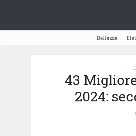
Bellezza
Ele
D
43 Miglior
2024: sec