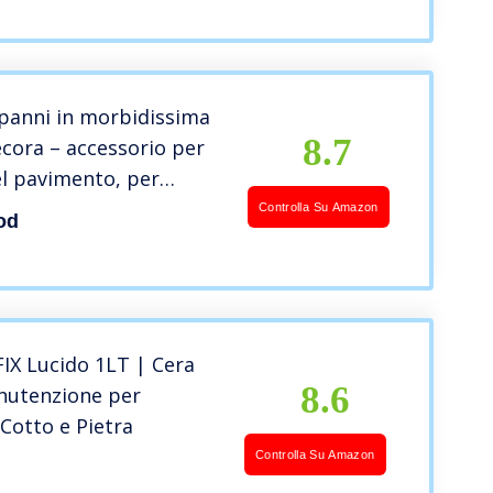
panni in morbidissima
8.7
ecora – accessorio per
el pavimento, per
 oliare il parquet –
Controlla Su Amazon
od
ione con supporto a
ilizzo con cera ed
i
IX Lucido 1LT | Cera
8.6
nutenzione per
 Cotto e Pietra
Controlla Su Amazon