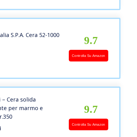
alia S.P.A. Cera 52-1000
9.7
Controlla Su Amazon
i – Cera solida
9.7
nte per marmo e
r.350
Controlla Su Amazon
i