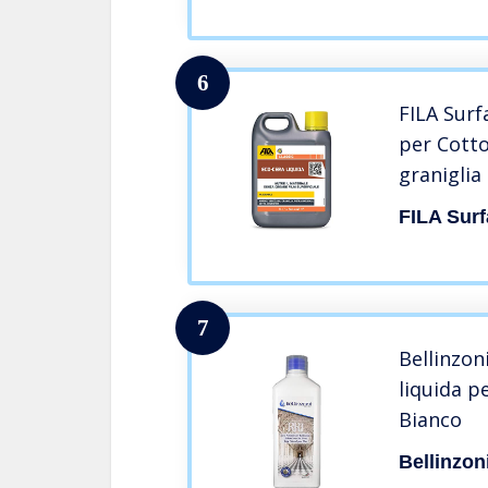
6
FILA Surf
per Cott
graniglia
alla Supe
FILA Surf
Effetto L
7
Bellinzon
liquida p
Bianco
Bellinzon