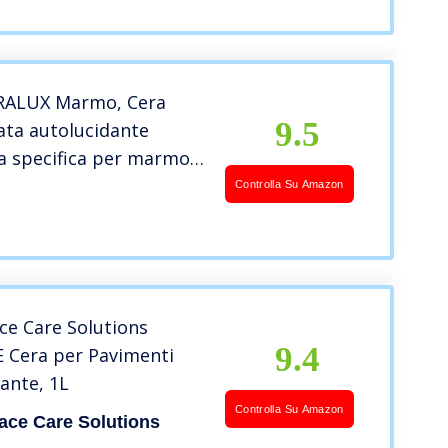
RALUX Marmo, Cera
9.5
ata autolucidante
a specifica per marmo,
io, A elevata
Controlla Su Amazon
azione
ace Care Solutions
9.4
 Cera per Pavimenti
ante, 1L
Controlla Su Amazon
ace Care Solutions