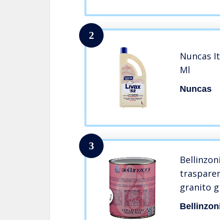
2
Nuncas It
Ml
Nuncas
3
Bellinzon
traspare
granito g
Bellinzon