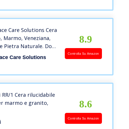
ace Care Solutions Cera
8.9
o, Marmo, Veneziana,
 e Pietra Naturale. Dona
rficie Un Piacevole
Controlla Su Amazon
ace Care Solutions
ucido, 1L
i RR/1 Cera rilucidabile
8.6
er marmo e granito,
Controlla Su Amazon
i