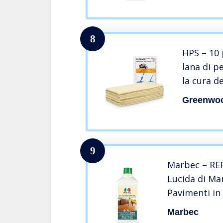
8
HPS – 10 
lana di p
la cura d
lucidare e
Greenwo
applicaz
mano – ut
emulsion
9
Marbec – REF
Lucida di Ma
Pavimenti in
Marbec