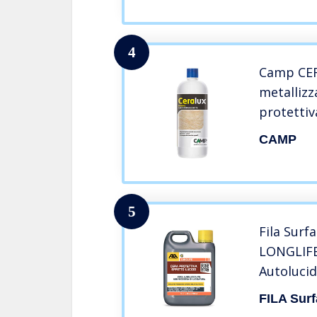
4
Camp CE
metallizz
protettiv
Anti-graff
CAMP
concentr
5
Fila Surf
LONGLIFE
Autolucid
FILA Surf