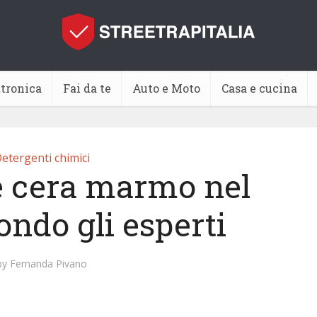
ttronica
Fai da te
Auto e Moto
Casa e cucina
etergenti chimici
e cera marmo nel
ondo gli esperti
by
Fernanda Pivano