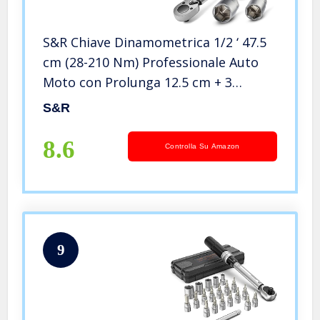
S&R Chiave Dinamometrica 1/2 ‘ 47.5
cm (28-210 Nm) Professionale Auto
Moto con Prolunga 12.5 cm + 3
Bussole (17, 19, 21 mm). Chiave
S&R
Professionale a Cricchetto Reversibile
8.6
Controlla Su Amazon
9