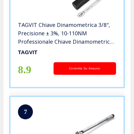
TAGVIT Chiave Dinamometrica 3/8″,
Precisione ± 3%, 10-110NM
Professionale Chiave Dinamometrica
per Bici, Moto, Auto
TAGVIT
8.9
Controlla Su Amazon
7