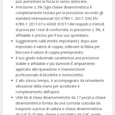
può aumentare la forza in senso antiorario.
Precisione ± 3% Ogni chiave dinamometrica è
completamente testata per la precisione secondo gli
standard internazionali ISO 6789-1: 2017, DIN EN
6789-1: 2017-07 e ASME B107.14M requisiti e metodi
di prova per i test di conformità, in precisione ± 3%, è
affidabile e preciso per il tuo uso quotidiano
Suggerimenti caldi (molto importante): dopo aver
impostato il valore di coppia, sollevare la fibbia per
bloccare il valore di coppia preimpostato.
Il suo grado industriale caratterizza una precisione
stabile e affidabile e più durevole.È ampiamente
applicato alla riparazione e manutenzione
professionale di biciclette e motociclette.
E allo stesso tempo, è accompagnato da un’evidente
vibrazione della mano per accelerare il
completamento dell’opera
Utile kit di chiavi dinamometriche da 17 pezziLa chiave
dinamometrica fornita da una comoda custodia da
trasporto a prova di caduta e chiave dinamometrica
da 1/4 “5-25 Nm, chiave a cricchetto da 1/4”, punte