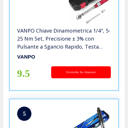
VANPO Chiave Dinamometrica 1/4″, 5-
25 Nm Set, Precisione ± 3% con
Pulsante a Sgancio Rapido, Testa
Reversibile 72T con Clic, Barra di
VANPO
Prolunga, Adattatore da 3/8″ per Bici
da Strada e Mountain, Moto
9.5
Controlla Su Amazon
5