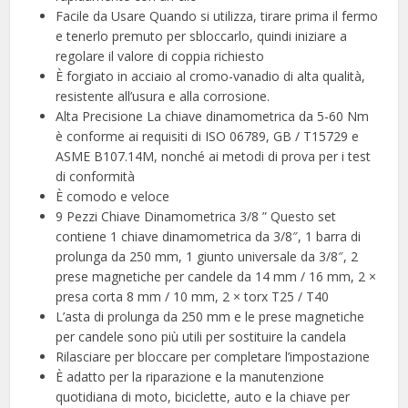
Facile da Usare Quando si utilizza, tirare prima il fermo
e tenerlo premuto per sbloccarlo, quindi iniziare a
regolare il valore di coppia richiesto
È forgiato in acciaio al cromo-vanadio di alta qualità,
resistente all’usura e alla corrosione.
Alta Precisione La chiave dinamometrica da 5-60 Nm
è conforme ai requisiti di ISO 06789, GB / T15729 e
ASME B107.14M, nonché ai metodi di prova per i test
di conformità
È comodo e veloce
9 Pezzi Chiave Dinamometrica 3/8 ” Questo set
contiene 1 chiave dinamometrica da 3/8″, 1 barra di
prolunga da 250 mm, 1 giunto universale da 3/8″, 2
prese magnetiche per candele da 14 mm / 16 mm, 2 ×
presa corta 8 mm / 10 mm, 2 × torx T25 / T40
L’asta di prolunga da 250 mm e le prese magnetiche
per candele sono più utili per sostituire la candela
Rilasciare per bloccare per completare l’impostazione
È adatto per la riparazione e la manutenzione
quotidiana di moto, biciclette, auto e la chiave per