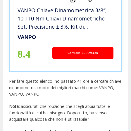
VANPO Chiave Dinamometrica 3/8″,
10-110 Nm Chiavi Dinamometriche
Set, Precisione ± 3%, Kit di
Manutenzione con Barra di Prolunga
VANPO
7.5 cm, Adattatori da 1/2″ &
Adattatori da 1/4″ per Auto, Moto,
8.4
Controlla Su Amazon
Bici
Per fare questo elenco, ho passato 41 ore a cercare chiave
dinamometrica moto dei migliori marchi come: VANPO,
VANPO, VANPO.
Nota:
assicurati che l’opzione che scegli abbia tutte le
funzionalità di cui hai bisogno. Dopotutto, ha senso
acquistare qualcosa che non è utilizzabile?