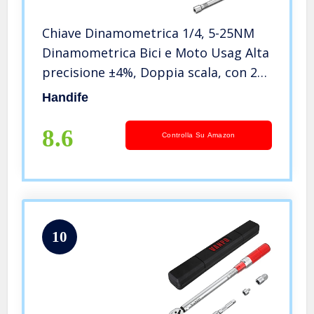
Chiave Dinamometrica 1/4, 5-25NM
Dinamometrica Bici e Moto Usag Alta
precisione ±4%, Doppia scala, con 21
set di Chiavi a Bussola, Barra di
Handife
estensione, Scatola di
immagazzinaggio
8.6
Controlla Su Amazon
10