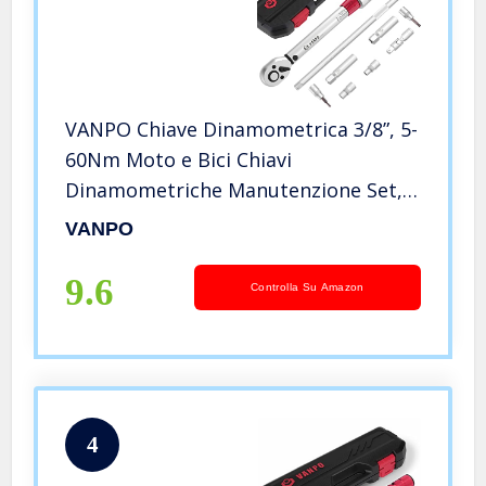
VANPO Chiave Dinamometrica 3/8”, 5-
60Nm Moto e Bici Chiavi
Dinamometriche Manutenzione Set,
Precisione ± 3% con 25cm Barra di
VANPO
Prolunga, Giunto Universale, Presa
Magnetica per Candele, Torx e Presa
9.6
Controlla Su Amazon
4