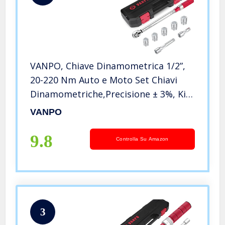
VANPO, Chiave Dinamometrica 1/2”,
20-220 Nm Auto e Moto Set Chiavi
Dinamometriche,Precisione ± 3%, Kit
di Manutenzione con 75mm e 125mm
VANPO
Barra di Prolunga e 5 Bussole 17mm,
19mm, 21mm, 23mm, 24mm
9.8
Controlla Su Amazon
3