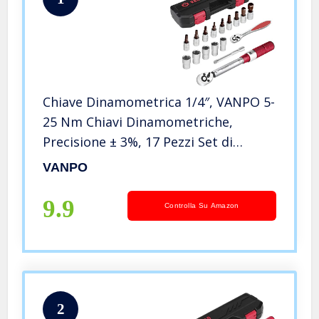
Chiave Dinamometrica 1/4″, VANPO 5-
25 Nm Chiavi Dinamometriche,
Precisione ± 3%, 17 Pezzi Set di
Manutenzione per Moto e Bici con
VANPO
Barra di Estensione, Cricchetto
Chiave, Allen e Torx, Presa Esagonale
9.9
Controlla Su Amazon
2