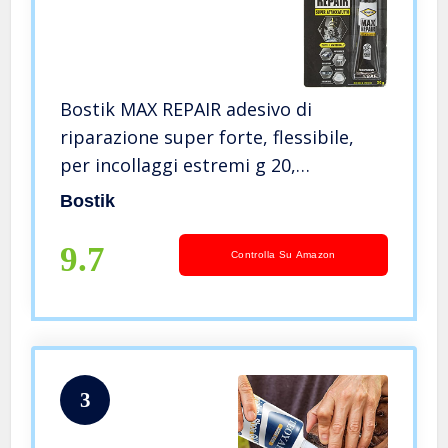
Bostik MAX REPAIR adesivo di
riparazione super forte, flessibile,
per incollaggi estremi g 20,
Trasparente
Bostik
9.7
Controlla Su Amazon
3