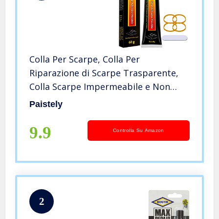
Colla Per Scarpe, Colla Per
Riparazione di Scarpe Trasparente,
Colla Scarpe Impermeabile e Non
Indurente, Colla Per Scarpe
Paistely
Professionale Per Riparare Scarpe
Usurate, Stivali, Pelle
9.9
Controlla Su Amazon
2