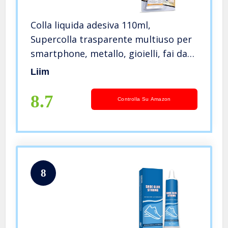
Colla liquida adesiva 110ml,
Supercolla trasparente multiuso per
smartphone, metallo, gioielli, fai da
te ecc.
Liim
8.7
Controlla Su Amazon
8