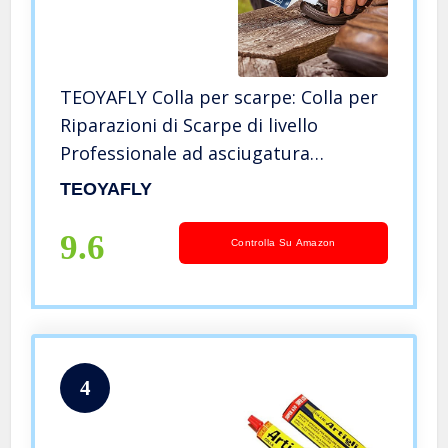
TEOYAFLY Colla per scarpe: Colla per
Riparazioni di Scarpe di livello
Professionale ad asciugatura
lenta,60ml
TEOYAFLY
9.6
Controlla Su Amazon
4