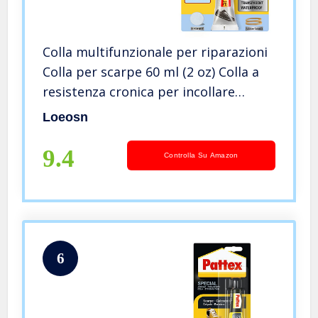
Colla multifunzionale per riparazioni
Colla per scarpe 60 ml (2 oz) Colla a
resistenza cronica per incollare
scarpe, articoli in pelle, gioielli ecc.
Loeosn
9.4
Controlla Su Amazon
6