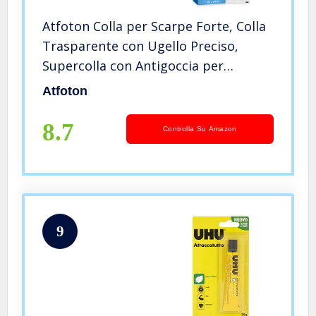
Atfoton Colla per Scarpe Forte, Colla
Trasparente con Ugello Preciso,
Supercolla con Antigoccia per
Applicazioni Verticali, Colla per
Atfoton
Scarpe Trasparente con Ugello
Preciso, per Tacchi Alti 50 G
8.7
Controlla Su Amazon
9