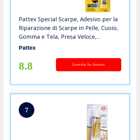
Pattex Special Scarpe, Adesivo per la
Riparazione di Scarpe in Pelle, Cuoio,
Gomma e Tela, Presa Veloce,
Flessibile, Resistente all’Acqua,
Pattex
Trasparente, 30g
8.8
Controlla Su Amazon
7