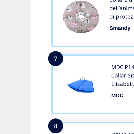
dell’anim
di protez
protezion
Smandy
domestico
dell’anim
cuccioli 
7
MDC P14
Collar S
Elisabet
MDC
8