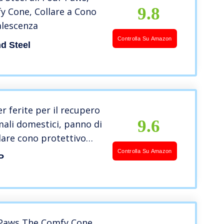
9.8
y Cone, Collare a Cono
alescenza
Controlla Su Amazon
d Steel
er ferite per il recupero
9.6
mali domestici, panno di
lare cono protettivo
etalo rosa Collare
Controlla Su Amazon
P
iano per cuccioli cani di
aglia e gatti(XL-Petalo
 Paws The Comfy Cone,