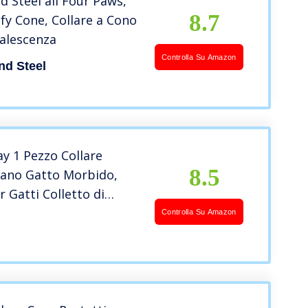
d Steel all Four Paws,
8.7
y Cone, Collare a Cono
alescenza
Controlla Su Amazon
nd Steel
y 1 Pezzo Collare
8.5
iano Gatto Morbido,
r Gatti Colletto di
e Collare di Sicurezza
Controlla Su Amazon
so Cerchio Morbido per
ani Gatti, Fiore del