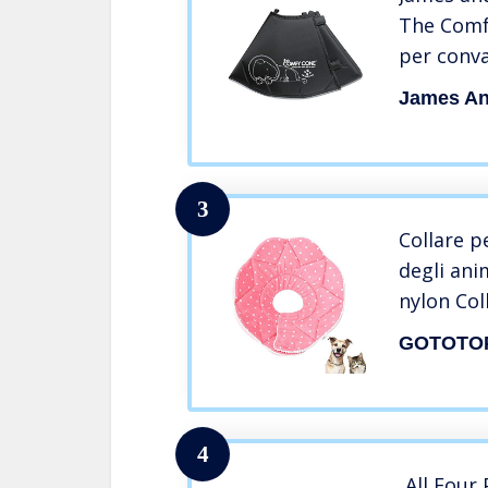
The Comf
per conv
James An
3
Collare p
degli ani
nylon Col
morbido p
GOTOTO
elisabett
piccola t
rosa)
4
All Four