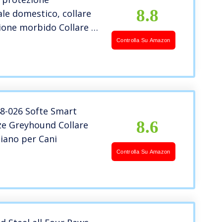
8.8
ale domestico, collare
ione morbido Collare di
e dell’animale
Controlla Su Amazon
 collare di protezione
ale domestico per
di gatto(Marrone)
8-026 Softe Smart
8.6
ize Greyhound Collare
tiano per Cani
Controlla Su Amazon