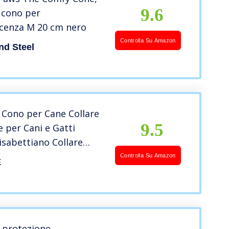
9.6
a cono per
cenza M 20 cm nero
Controlla Su Amazon
nd Steel
Cono per Cane Collare
9.5
e per Cani e Gatti
lisabettiano Collare
o Cono di Protezione
Controlla Su Amazon
E
 M
i protezione