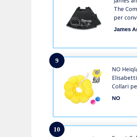
James an
The Comf
per conv
James A
9
NO Heiqla
Elisabett
Collari pe
Protezion
NO
Anti-mor
Cuccioli C
Sole, M
10