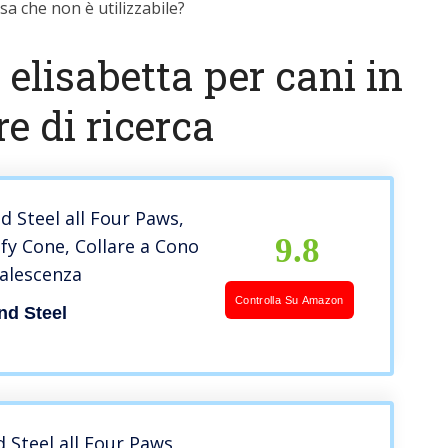
a che non è utilizzabile?
 elisabetta per cani in
e di ricerca
d Steel all Four Paws,
9.8
y Cone, Collare a Cono
alescenza
Controlla Su Amazon
nd Steel
 Steel all Four Paws,