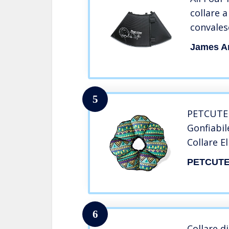
collare 
convales
James A
5
PETCUTE 
Gonfiabil
Collare E
Protettiv
PETCUT
per Cani
6
Collare d