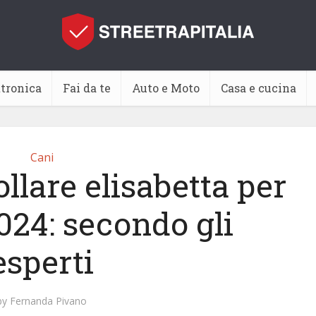
ttronica
Fai da te
Auto e Moto
Casa e cucina
Cani
llare elisabetta per
024: secondo gli
esperti
by
Fernanda Pivano