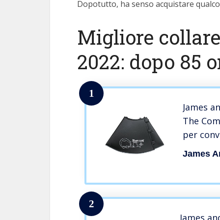
Dopotutto, ha senso acquistare qualcos
Migliore collare
2022: dopo 85 or
1
James an
The Comf
per conv
James A
2
James and