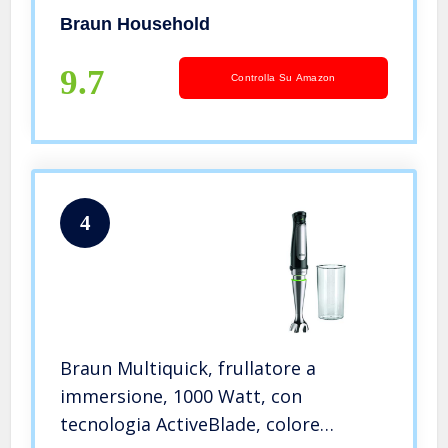
taglierina a spirale, 1000 Watt, con
Braun Household
set completo di accessori, colore:
Nero/Blu
9.7
Controlla Su Amazon
4
Braun Multiquick, frullatore a
immersione, 1000 Watt, con
tecnologia ActiveBlade, colore