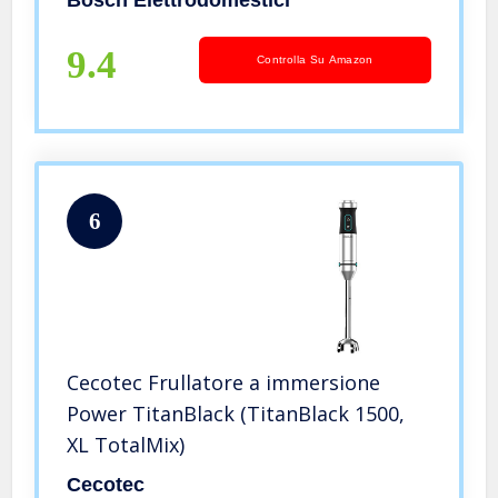
Bosch Elettrodomestici
9.4
Controlla Su Amazon
6
Cecotec Frullatore a immersione
Power TitanBlack (TitanBlack 1500,
XL TotalMix)
Cecotec