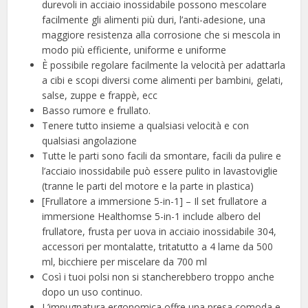
durevoli in acciaio inossidabile possono mescolare
facilmente gli alimenti più duri, l’anti-adesione, una
maggiore resistenza alla corrosione che si mescola in
modo più efficiente, uniforme e uniforme
È possibile regolare facilmente la velocità per adattarla
a cibi e scopi diversi come alimenti per bambini, gelati,
salse, zuppe e frappè, ecc
Basso rumore e frullato.
Tenere tutto insieme a qualsiasi velocità e con
qualsiasi angolazione
Tutte le parti sono facili da smontare, facili da pulire e
l’acciaio inossidabile può essere pulito in lavastoviglie
(tranne le parti del motore e la parte in plastica)
[Frullatore a immersione 5-in-1] – Il set frullatore a
immersione Healthomse 5-in-1 include albero del
frullatore, frusta per uova in acciaio inossidabile 304,
accessori per montalatte, tritatutto a 4 lame da 500
ml, bicchiere per miscelare da 700 ml
Così i tuoi polsi non si stancherebbero troppo anche
dopo un uso continuo.
L’impugnatura ergonomica offre una presa comoda e