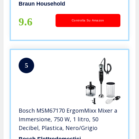
nero/acciaio inox Include bicchiere da
Braun Household
600 ml per mixer e dosatore. Nero
9.6
Controlla Su Amazon
5
Bosch MSM67170 ErgomMixx Mixer a
Immersione, 750 W, 1 litro, 50
Decibel, Plastica, Nero/Grigio