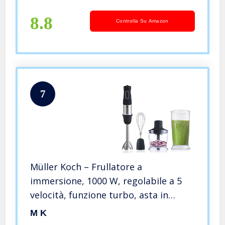
8.8
Controlla Su Amazon
7
Müller Koch – Frullatore a
immersione, 1000 W, regolabile a 5
velocità, funzione turbo, asta in
acciaio INOX, con frusta elettrica e
M K
misurino, tritatutto