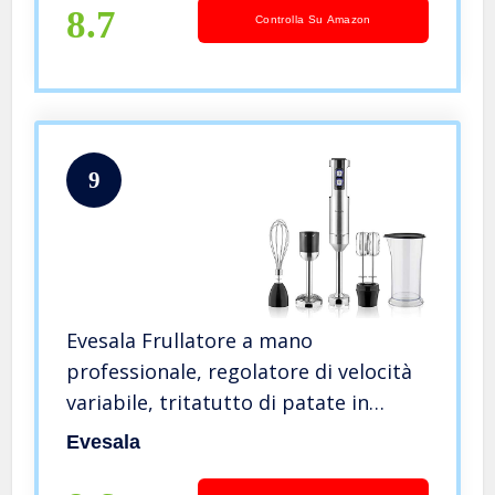
8.7
Controlla Su Amazon
9
Evesala Frullatore a mano
professionale, regolatore di velocità
variabile, tritatutto di patate in
acciaio inox, frusta doppia, frusta,
Evesala
bicchiere per precipitati da 800 ml