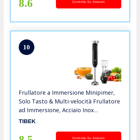
con coperchio da 800 W
8.6
Controlla Su Amazon
10
Frullatore a Immersione Minipimer,
Solo Tasto & Multi-velocità Frullatore
ad Immersione, Acciaio Inox
Minipimer ad Immersione con Fruste
TIBEK
per Frullati di Maionese, Purea, Salsa,
400w
8.5
Controlla Su Amazon