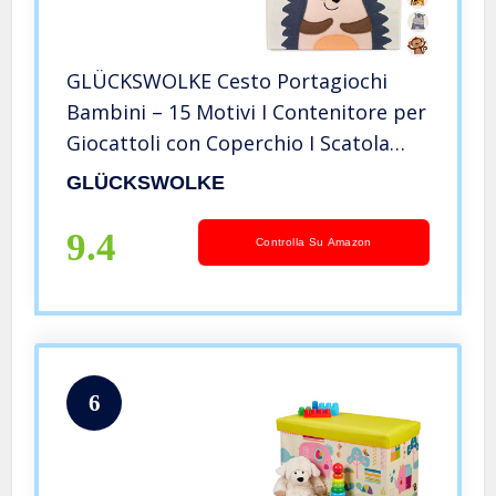
GLÜCKSWOLKE Cesto Portagiochi
Bambini – 15 Motivi I Contenitore per
Giocattoli con Coperchio I Scatola
Portaoggetti (33x33x33) compatibile
GLÜCKSWOLKE
con Kallax I Cesta Porta Giochi
Cameretta I Animali Riccio
9.4
Controlla Su Amazon
6