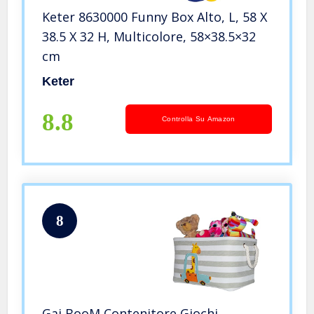
Keter 8630000 Funny Box Alto, L, 58 X
38.5 X 32 H, Multicolore, 58×38.5×32
cm
Keter
8.8
Controlla Su Amazon
8
Gai BooM Contenitore Giochi