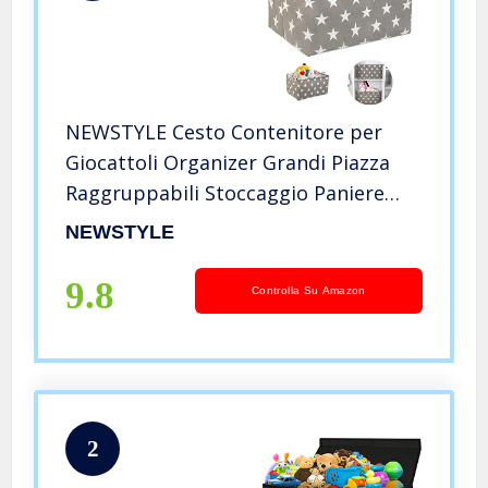
NEWSTYLE Cesto Contenitore per
Giocattoli Organizer Grandi Piazza
Raggruppabili Stoccaggio Paniere
per Organizzazione Lavanderia,
NEWSTYLE
Giocattoli Bambini,Libri (Grigio Star)
9.8
Controlla Su Amazon
2