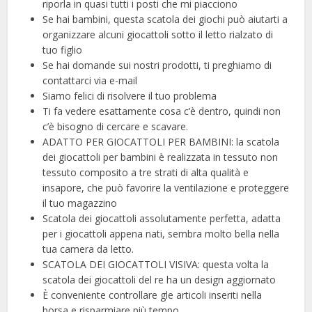
riporla in quasi tutti i posti che mi piacciono
Se hai bambini, questa scatola dei giochi può aiutarti a
organizzare alcuni giocattoli sotto il letto rialzato di
tuo figlio
Se hai domande sui nostri prodotti, ti preghiamo di
contattarci via e-mail
Siamo felici di risolvere il tuo problema
Ti fa vedere esattamente cosa c’è dentro, quindi non
c’è bisogno di cercare e scavare.
ADATTO PER GIOCATTOLI PER BAMBINI: la scatola
dei giocattoli per bambini è realizzata in tessuto non
tessuto composito a tre strati di alta qualità e
insapore, che può favorire la ventilazione e proteggere
il tuo magazzino
Scatola dei giocattoli assolutamente perfetta, adatta
per i giocattoli appena nati, sembra molto bella nella
tua camera da letto.
SCATOLA DEI GIOCATTOLI VISIVA: questa volta la
scatola dei giocattoli del re ha un design aggiornato
È conveniente controllare gle articoli inseriti nella
borsa e risparmiare più tempo