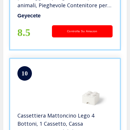
animali, Pieghevole Contenitore per
giocattoli e coperte per cani-38 x 27 x
Geyecete
25 cm-Grigio scuro/Grigio chiaro
8.5
Controlla Su Amazon
10
Cassettiera Mattoncino Lego 4
Bottoni, 1 Cassetto, Cassa