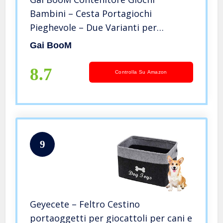
Bambini – Cesta Portagiochi
Pieghevole – Due Varianti per
Ordinare Cameretta e Riporre Giochi
Gai BooM
o Vestiti (Giraffa)
8.7
Controlla Su Amazon
9
Geyecete – Feltro Cestino
portaoggetti per giocattoli per cani e