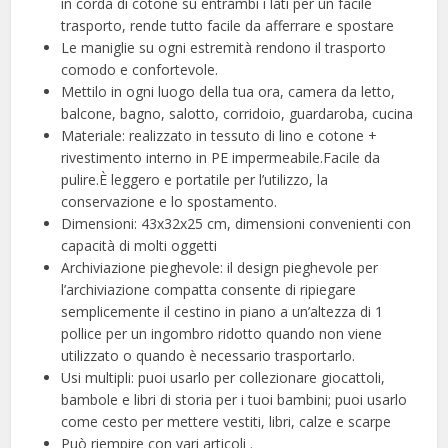
in corda di cotone su entrambi i lati per un facile
trasporto, rende tutto facile da afferrare e spostare
Le maniglie su ogni estremità rendono il trasporto
comodo e confortevole.
Mettilo in ogni luogo della tua ora, camera da letto,
balcone, bagno, salotto, corridoio, guardaroba, cucina
Materiale: realizzato in tessuto di lino e cotone +
rivestimento interno in PE impermeabile.Facile da
pulire.È leggero e portatile per l’utilizzo, la
conservazione e lo spostamento.
Dimensioni: 43x32x25 cm, dimensioni convenienti con
capacità di molti oggetti
Archiviazione pieghevole: il design pieghevole per
l’archiviazione compatta consente di ripiegare
semplicemente il cestino in piano a un’altezza di 1
pollice per un ingombro ridotto quando non viene
utilizzato o quando è necessario trasportarlo.
Usi multipli: puoi usarlo per collezionare giocattoli,
bambole e libri di storia per i tuoi bambini; puoi usarlo
come cesto per mettere vestiti, libri, calze e scarpe
Può riempire con vari articoli .