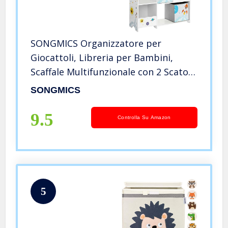
SONGMICS Organizzatore per
Giocattoli, Libreria per Bambini,
Scaffale Multifunzionale con 2 Scatole
Portaoggetti, Alta capacità, per
SONGMICS
Camera dei Giochi, Camera da Letto,
Soggiorno, Bianco GKR42WT
9.5
Controlla Su Amazon
5