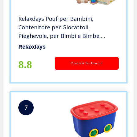
Relaxdays Pouf per Bambini,
Contenitore per Giocattoli,
Pieghevole, per Bimbi e Bimbe,
Salvaspazio, Animali, colorato
Relaxdays
8.8
Controlla Su Amazon
7