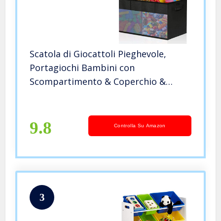
Scatola di Giocattoli Pieghevole,
Portagiochi Bambini con
Scompartimento & Coperchio &
Maniglia, Contenitore per Giocattoli
Bambini, Libri, Vestiti, 75x34x41cm
Nero
9.8
Controlla Su Amazon
3