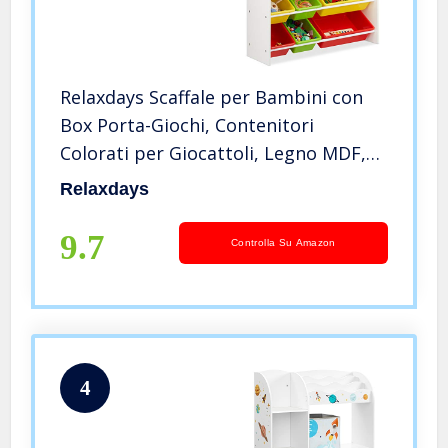
Relaxdays Scaffale per Bambini con
Box Porta-Giochi, Contenitori
Colorati per Giocattoli, Legno MDF,
Multicolore, 68x86x31
Relaxdays
9.7
Controlla Su Amazon
4