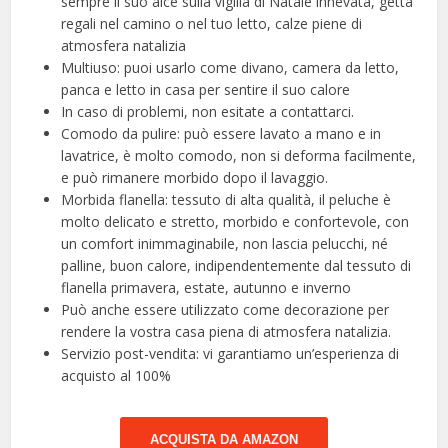
sempre il suo alce sulla vigilia di Natale innevata, getta
regali nel camino o nel tuo letto, calze piene di
atmosfera natalizia
Multiuso: puoi usarlo come divano, camera da letto,
panca e letto in casa per sentire il suo calore
In caso di problemi, non esitate a contattarci.
Comodo da pulire: può essere lavato a mano e in
lavatrice, è molto comodo, non si deforma facilmente,
e può rimanere morbido dopo il lavaggio.
Morbida flanella: tessuto di alta qualità, il peluche è
molto delicato e stretto, morbido e confortevole, con
un comfort inimmaginabile, non lascia pelucchi, né
palline, buon calore, indipendentemente dal tessuto di
flanella primavera, estate, autunno e inverno
Può anche essere utilizzato come decorazione per
rendere la vostra casa piena di atmosfera natalizia.
Servizio post-vendita: vi garantiamo un’esperienza di
acquisto al 100%
ACQUISTA DA AMAZON