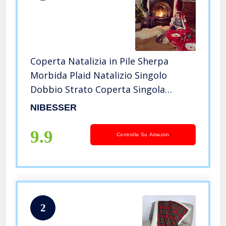
Coperta Natalizia in Pile Sherpa
Morbida Plaid Natalizio Singolo
Dobbio Strato Coperta Singola
Confortevole per Letto Divano Festa
NIBESSER
Natale Babbo Natale 127×152 cm
9.9
Controlla Su Amazon
2