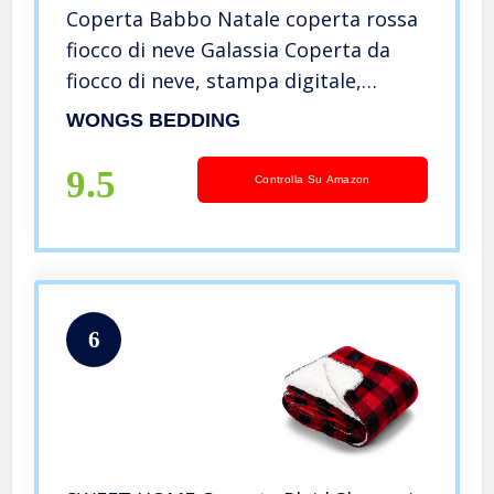
Coperta Babbo Natale coperta rossa
fiocco di neve Galassia Coperta da
fiocco di neve, stampa digitale,
morbida microfibra, velluto di
WONGS BEDDING
cristallo lato A, velluto di lana bianco
lato B, 130 × 150 cm
9.5
Controlla Su Amazon
6