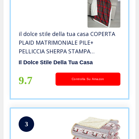
il dolce stile della tua casa COPERTA
PLAID MATRIMONIALE PILE+
PELLICCIA SHERPA STAMPA
QUADRETTATA SCOZZESE (ROSSO)
Il Dolce Stile Della Tua Casa
9.7
Controlla Su Amazon
3