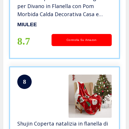
per Divano in Flanella con Pom
Morbida Calda Decorativa Casa e
Letto Moderna Ufficio Coperta
MIULEE
Matrimoniale Tinta Unita by 125X150
CM 1 Pezzo
8.7
Controlla Su Amazon
8
Shujin Coperta natalizia in flanella di