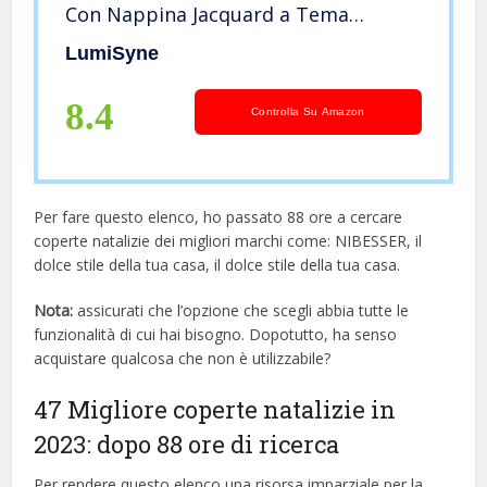
Con Nappina Jacquard a Tema
Natalizio Arazzo Scialle Coperta Da
LumiSyne
Tiro Per Letto o Divano Coperta
Campeggio Tovaglia Tappeto
8.4
Controlla Su Amazon
180x130cm
Per fare questo elenco, ho passato 88 ore a cercare
coperte natalizie dei migliori marchi come: NIBESSER, il
dolce stile della tua casa, il dolce stile della tua casa.
Nota:
assicurati che l’opzione che scegli abbia tutte le
funzionalità di cui hai bisogno. Dopotutto, ha senso
acquistare qualcosa che non è utilizzabile?
47 Migliore coperte natalizie in
2023: dopo 88 ore di ricerca
Per rendere questo elenco una risorsa imparziale per la