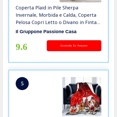
Coperta Plaid in Pile Sherpa
Invernale, Morbida e Calda, Coperta
Pelosa Copri Letto o Divano in Finta
Pelliccia Singola Matrimoniale Doppio
Il Gruppone Passione Casa
Lato – Tartan Heart – Plaid 130×160
9.6
Controlla Su Amazon
5