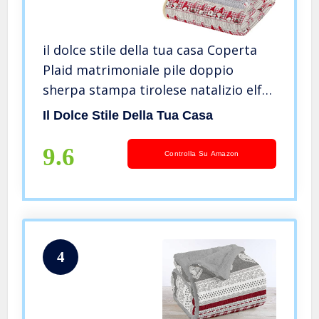
il dolce stile della tua casa Coperta
Plaid matrimoniale pile doppio
sherpa stampa tirolese natalizio elfo
e renne (elfo, matrimoniale)
Il Dolce Stile Della Tua Casa
9.6
Controlla Su Amazon
4