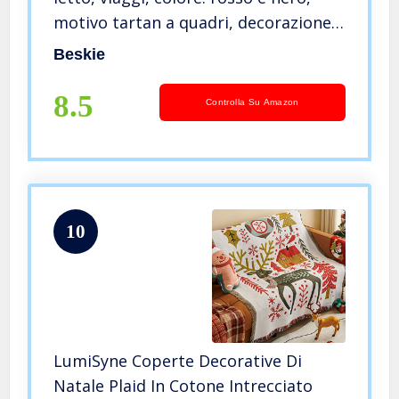
motivo tartan a quadri, decorazione
per la casa, calda e accogliente, 129,5
Beskie
x 160 cm
8.5
Controlla Su Amazon
10
LumiSyne Coperte Decorative Di
Natale Plaid In Cotone Intrecciato