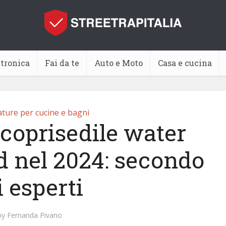
ttronica
Fai da te
Auto e Moto
Casa e cucina
ature per cucine e bagni
 coprisedile water
d nel 2024: secondo
i esperti
by
Fernanda Pivano