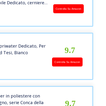
le Dedicato, cerniere
romo (Bianco Ideal
Controlla Su Amazon
)
opriwater Dedicato, Per
9.7
d Tesi, Bianco
Controlla Su Amazon
er in poliestere con
9.7
gno, serie Conca della