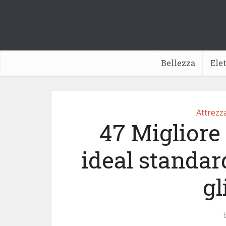
Bellezza
Ele
Attrezz
47 Migliore
ideal standar
gl