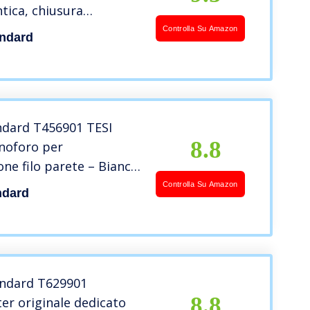
ntica, chiusura
ta, bianco
Controlla Su Amazon
andard
ndard T456901 TESI
8.8
noforo per
ione filo parete – Bianco
ngs
Controlla Su Amazon
ndard
andard T629901
8.8
er originale dedicato