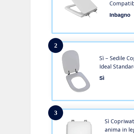
Compatibi
metallo c
Inbagno
Standard
2
Sì – Sedile C
Ideal Standar
Sì
3
Sì Copriwat
anima in le