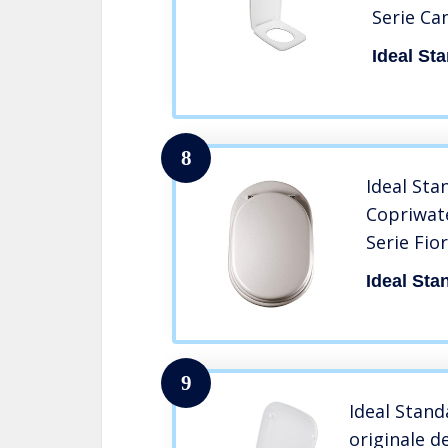
Serie Ca
Ideal St
8
Ideal St
Copriwate
Serie Fior
Ideal Sta
9
Ideal Stan
originale d