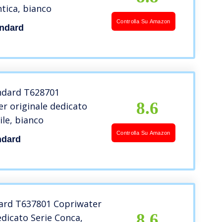
ntica, bianco
Controlla Su Amazon
andard
andard T628701
8.6
r originale dedicato
ile, bianco
Controlla Su Amazon
ndard
dard T637801 Copriwater
8.6
edicato Serie Conca,