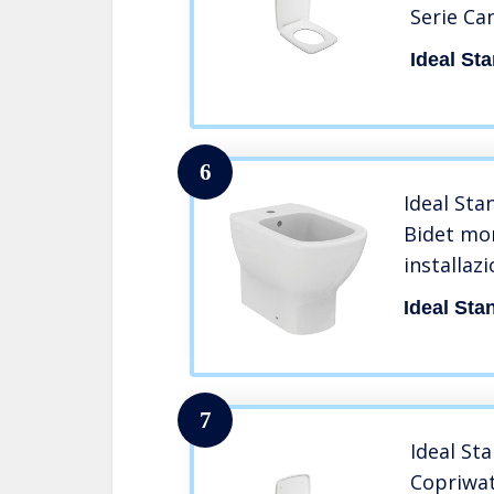
Serie Ca
rallenta
Ideal St
6
Ideal Sta
Bidet mo
installaz
– Logo ri
Ideal Sta
7
Ideal St
Copriwat