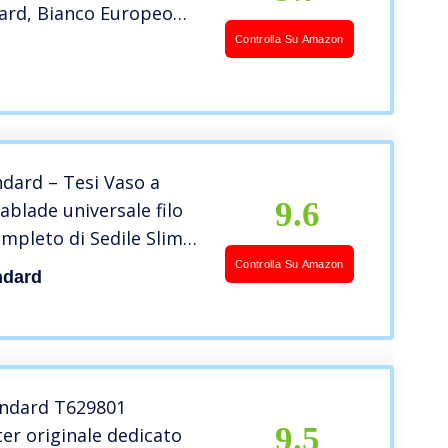
dard, Bianco Europeo
e in metallo cromato.
Controlla Su Amazon
ndard – Tesi Vaso a
9.6
ablade universale filo
mpleto di Sedile Slim
– Bianco
Controlla Su Amazon
ndard
andard T629801
9.5
er originale dedicato