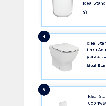
Ideal Stan
con cernier
Sì
4
Ideal Sta
terra Aqu
parete co
normale 
Ideal Sta
5
Ideal St
Copriwat