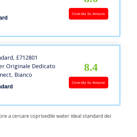
Controlla Su Amazon
ard
ndard, E712801
8.4
r Originale Dedicato
nect, Bianco
Controlla Su Amazon
ndard
re a cercare coprisedile water ideal standard dei