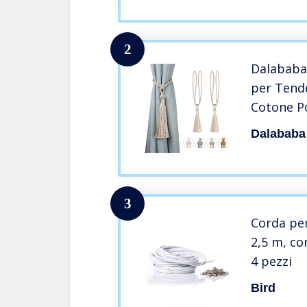
­– Spesso
2
Dalababa
per Tende
Cotone P
Tieback 
Dalababa
Tendaggi
3
Corda pe
2,5 m, con
4 pezzi
Bird