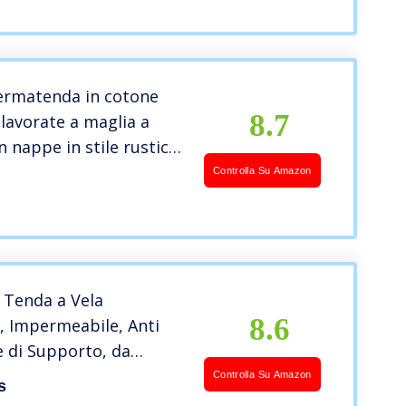
fermatenda in cotone
8.7
 lavorate a maglia a
 nappe in stile rustico
rema.
Controlla Su Amazon
 Tenda a Vela
8.6
, Impermeabile, Anti
 di Supporto, da
e Giardino, LxP: 4×4 m,
Controlla Su Amazon
s