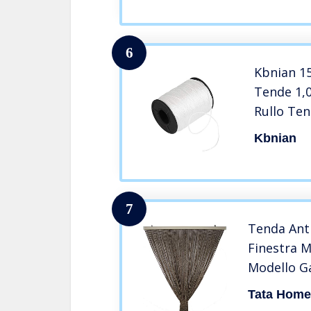
/ MT
6
Kbnian 15
Tende 1,
Rullo Ten
Oombregg
Kbnian
Tende a P
Zanzarie
Pacchett
7
Tenda Ant
Finestra M
Modello Ga
Poliestere
Tata Home
220 cm Co