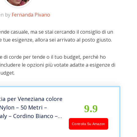
en by
Fernanda Pivano
nde casuale, ma se stai cercando il consiglio di un
e tue esigenze, allora sei arrivato al posto giusto.
e di corde per tende o il tuo budget, perché ho
includere le opzioni più votate adatte a esigenze di
budget.
cia per Veneziana colore
9.9
Nylon – 50 Metri –
aly – Cordino Bianco –
 Tende a Pacchetto,
Controlla Su Amazon
, Tapparelle, Accessori