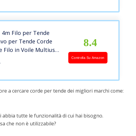
 4m Filo per Tende
8.4
avo per Tende Corde
 Filo in Voile Multiuso
zi Ganci e 6 Pezzi
Controlla Su Amazon
a
urtain Wire
ore a cercare corde per tende dei migliori marchi come:
 abbia tutte le funzionalità di cui hai bisogno.
a che non è utilizzabile?