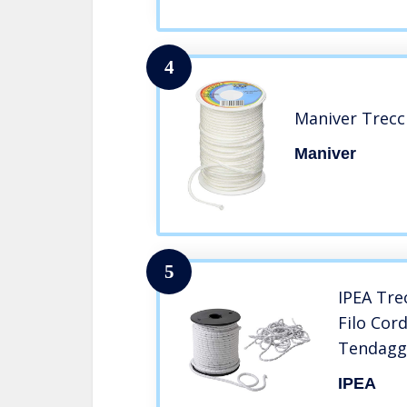
4
Maniver Trecc
Maniver
5
IPEA Tre
Filo Cor
Tendaggi
Varie G
IPEA
Zavorra 