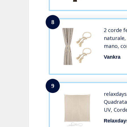
8
2 corde 
naturale,
mano, con
Bianco c
Vankra
9
relaxdays
Quadrata
UV, Corde
Terrazza 
Relaxday
Beige