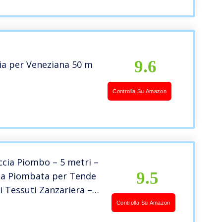
9.6
ia per Veneziana 50 m
Controlla Su Amazon
ccia Piombo – 5 metri –
9.5
da Piombata per Tende
 Tessuti Zanzariera –
rammature – Peso
Controlla Su Amazon
– Colore Bianco – 100 G