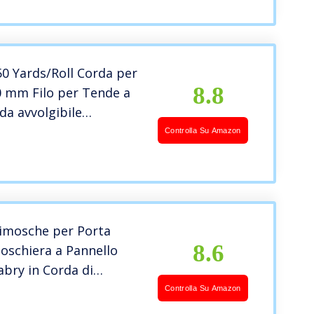
0 Yards/Roll Corda per
8.8
0 mm Filo per Tende a
da avvolgibile
iata Bianca Corda per
Controlla Su Amazon
acchetto Filo per
ra Cordino per Tende a
o
imosche per Porta
8.6
oschiera a Pannello
bry in Corda di
 Resistente Misura 100 x
Controlla Su Amazon
lore Marrone