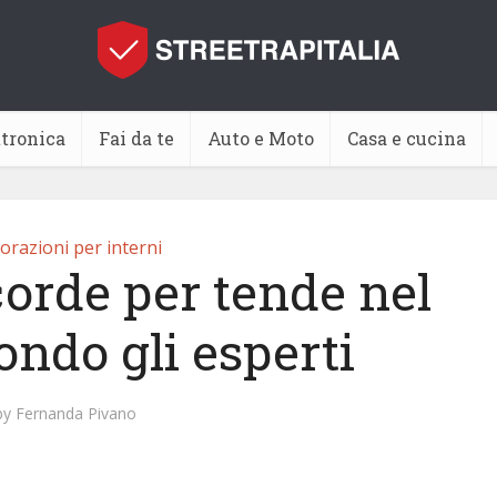
ttronica
Fai da te
Auto e Moto
Casa e cucina
orazioni per interni
corde per tende nel
ondo gli esperti
by
Fernanda Pivano