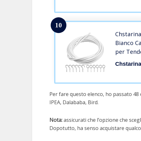
10
Chstarina
Bianco C
per Tende
con 6 Pez
Chstarin
Golfari C
Per fare questo elenco, ho passato 48 
IPEA, Dalababa, Bird.
Nota:
assicurati che l’opzione che scegli
Dopotutto, ha senso acquistare qualcos