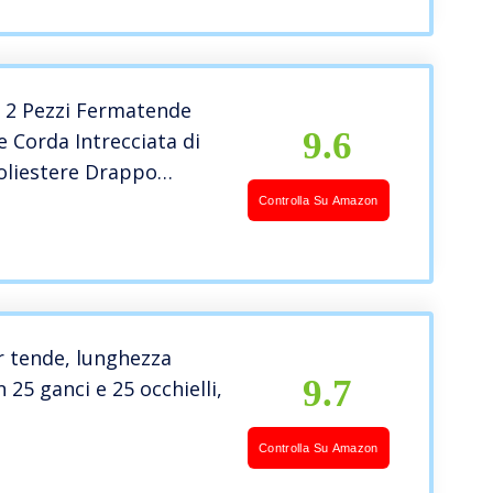
re 3 mm
 2 Pezzi Fermatende
9.6
 Corda Intrecciata di
oliestere Drappo
Clip con Nappa per
Controlla Su Amazon
 Finestra,Beige
r tende, lunghezza
9.7
 25 ganci e 25 occhielli,
Controlla Su Amazon