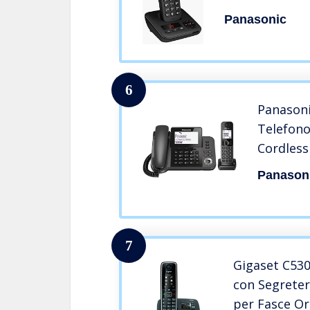
Ricarica Inclus
Panasonic
6
Panason
Telefono
Cordless
Telefon
Panason
Inclinab
Alimenta
Nero
7
Gigaset C530
con Segreter
per Fasce Or