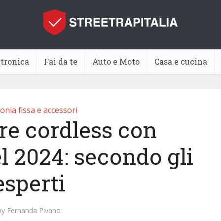
ttronica
Fai da te
Auto e Moto
Casa e cucina
onia fissa e accessori
re cordless con
l 2024: secondo gli
esperti
by
Fernanda Pivano