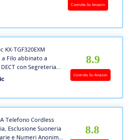
a
Controlla Su Amazon
ic KX-TGF320EXM
8.9
 a Filo abbinato a
 DECT con Segreteria
ica, LCD Monocromatico
Controlla Su Amazon
ic
ile, Funzionamento con
zione di Emergenza,
A Telefono Cordless
8.8
ia, Esclusione Suoneria
arie e Numeri Anonimi,