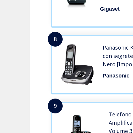
Nero [Version
Gigaset
8
Panasonic 
con segreter
Nero [Impo
Panasonic
9
Telefono 
Amplific
Volume 3