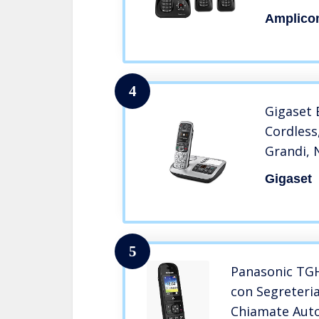
Segreteri
Amplico
Blocker 
indeside
Black Lis
Grandi
4
Gigaset 
Cordless,
Grandi, 
Grandi, 
Gigaset
Suonerie
Tasto SOS
5
Panasonic TGH
con Segreteria
Chiamate Auto