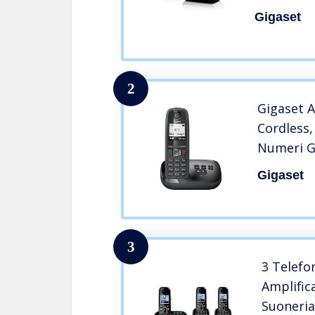
Suoneria 
Gigaset
Numeri A
2
Gigaset 
Cordless,
Numeri Gr
Esclusion
Gigaset
Fasce Orar
3
3 Telefo
Amplific
Suoneri