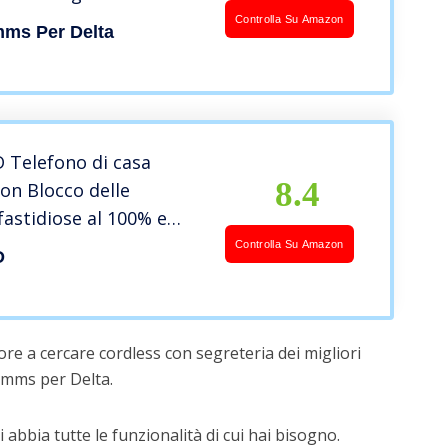
a + Call Blocker per
Controlla Su Amazon
ms Per Delta
hiamate indesiderate
 aggiungi Black List +
e Tasti Grandi
Telefono di casa
8.4
on Blocco delle
astidiose al 100% e
 telefonica, Telefono
Controlla Su Amazon
D
espandibile Fino a 3
(Color:A2)
re a cercare cordless con segreteria dei migliori
omms per Delta.
 abbia tutte le funzionalità di cui hai bisogno.