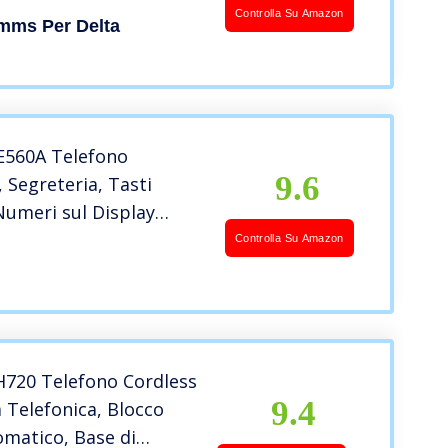
a Telefonica + Call
Controlla Su Amazon
mms Per Delta
per blocco chiamate
rate con Tasto aggiungi
t + Vivavoce Tasti
E560A Telefono
9.6
 Segreteria, Tasti
Numeri sul Display
Tastiera Illuminata,
Controlla Su Amazon
 e Audio Potenziato,
, Grigio [Italia]
720 Telefono Cordless
9.4
 Telefonica, Blocco
matico, Base di