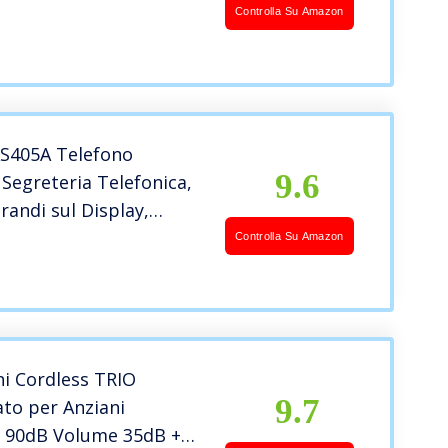
per Fasce Orarie e
Controlla Su Amazon
nonimi, Nero
AS405A Telefono
9.6
 Segreteria Telefonica,
andi sul Display,
e della Suoneria per
Controlla Su Amazon
ie, Nero [Italia]
ni Cordless TRIO
9.7
ato per Anziani
a 90dB Volume 35dB +