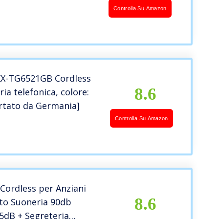
e Italiana]
Controlla Su Amazon
KX-TG6521GB Cordless
8.6
ia telefonica, colore:
rtato da Germania]
Controlla Su Amazon
Cordless per Anziani
8.6
ato Suoneria 90db
5dB + Segreteria