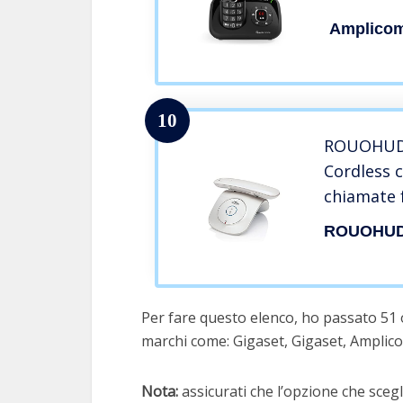
Telefonic
Amplicom
blocco c
con Tasto
Vivavoce 
10
ROUOHUD 
Cordless c
chiamate f
segreteria
ROUOHU
Cordless (
ricevitori)
Per fare questo elenco, ho passato 51 o
marchi come: Gigaset, Gigaset, Amplic
Nota:
assicurati che l’opzione che scegli