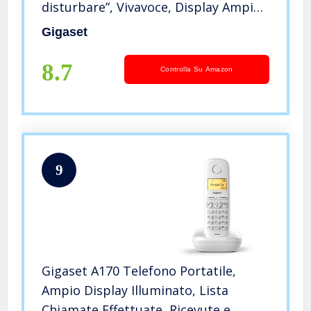
disturbare”, Vivavoce, Display Ampio,
Standard, Grigio [Versione Italiana]
Gigaset
8.7
Controlla Su Amazon
9
Gigaset A170 Telefono Portatile,
Ampio Display Illuminato, Lista
Chiamate Effettuate, Ricevute e