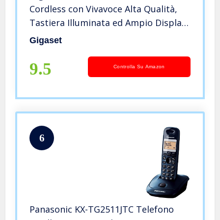
Cordless con Vivavoce Alta Qualità,
Tastiera Illuminata ed Ampio Display,
Black List, Lista Chiamate Fatte,
Gigaset
Ricevute e Perse, Bianco [Versione
Italiana]
9.5
Controlla Su Amazon
6
Panasonic KX-TG2511JTC Telefono