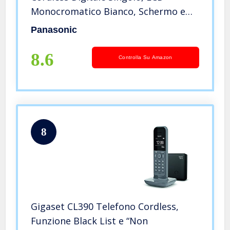
Monocromatico Bianco, Schermo e
Tasti Retroilluminati, Suoneria
Panasonic
Polifonica, Blocco chiamate
Indesiderate, Nero
8.6
Controlla Su Amazon
8
Gigaset CL390 Telefono Cordless,
Funzione Black List e “Non