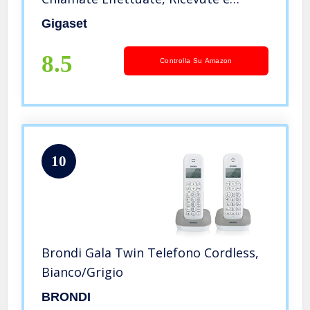
Perse, Bianco [ITALIA]
Gigaset
8.5
Controlla Su Amazon
10
Brondi Gala Twin Telefono Cordless,
Bianco/Grigio
BRONDI