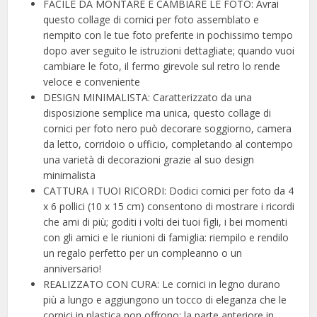
FACILE DA MONTARE E CAMBIARE LE FOTO: Avrai
questo collage di cornici per foto assemblato e
riempito con le tue foto preferite in pochissimo tempo
dopo aver seguito le istruzioni dettagliate; quando vuoi
cambiare le foto, il fermo girevole sul retro lo rende
veloce e conveniente
DESIGN MINIMALISTA: Caratterizzato da una
disposizione semplice ma unica, questo collage di
cornici per foto nero può decorare soggiorno, camera
da letto, corridoio o ufficio, completando al contempo
una varietà di decorazioni grazie al suo design
minimalista
CATTURA I TUOI RICORDI: Dodici cornici per foto da 4
x 6 pollici (10 x 15 cm) consentono di mostrare i ricordi
che ami di più; goditi i volti dei tuoi figli, i bei momenti
con gli amici e le riunioni di famiglia: riempilo e rendilo
un regalo perfetto per un compleanno o un
anniversario!
REALIZZATO CON CURA: Le cornici in legno durano
più a lungo e aggiungono un tocco di eleganza che le
cornici in plastica non offrono; la parte anteriore in