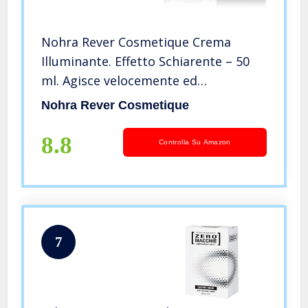
Nohra Rever Cosmetique Crema
Illuminante. Effetto Schiarente – 50
ml. Agisce velocemente ed
efficacemente negli strati più
Nohra Rever Cosmetique
profondi dell’epidermide, riducendo
le discromie e le macchie cutanee.
8.8
Controlla Su Amazon
7