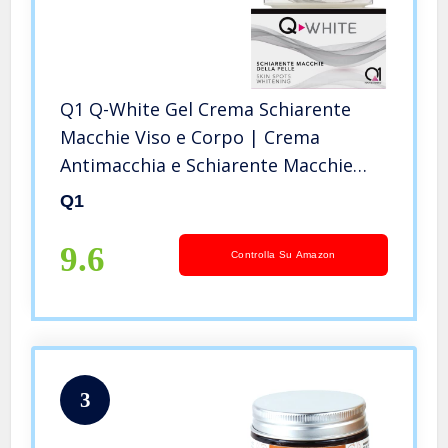
Q1 Q-White Gel Crema Schiarente
Macchie Viso e Corpo | Crema
Antimacchia e Schiarente Macchie
Viso, per Rimozione delle Macchie più
Q1
Comuni | Siero Antimacchia e Crema
Illuminante Viso, 40ml
9.6
Controlla Su Amazon
3