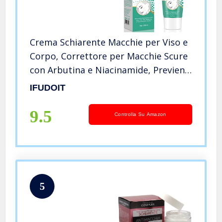
Crema Schiarente Macchie per Viso e
Corpo, Correttore per Macchie Scure
con Arbutina e Niacinamide, Previene
la Formazione di Macchie Scure,
IFUDOIT
Macchie Sbiadite, Migliora il Tono
Della Pelle
9.5
Controlla Su Amazon
5