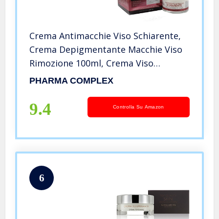
Crema Antimacchie Viso Schiarente,
Crema Depigmentante Macchie Viso
Rimozione 100ml, Crema Viso
Vitamina C-E ed Acido Mandelico
PHARMA COMPLEX
Sbiancante Potente
9.4
Controlla Su Amazon
6