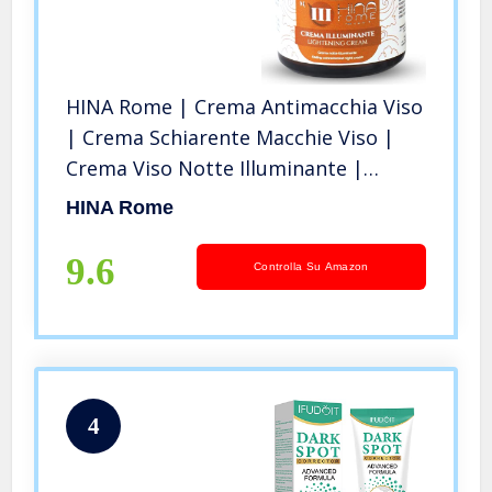
HINA Rome | Crema Antimacchia Viso
| Crema Schiarente Macchie Viso |
Crema Viso Notte Illuminante |
Crema Viso Donna con Ibisco Rosa,
HINA Rome
Uva Ursina e Acido Salicilico Viso |
100% Made In Italy | 60ml
9.6
Controlla Su Amazon
4