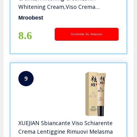
Whitening Cream,Viso Crema
schiarente,Crema Depigmentante
Mroobest
Antimacchie, Crema Schiarente
Efficace Sulle Macchie-60ML
8.6
Controlla Su Amazon
9
XUEJIAN Sbiancante Viso Schiarente
Crema Lentiggine Rimuovi Melasma