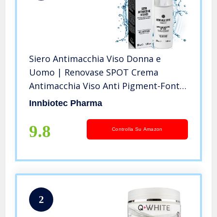
Siero Antimacchia Viso Donna e
Uomo | Renovase SPOT Crema
Antimacchia Viso Anti Pigment-Fonte
Preziosa di Glutatione con Acido
Innbiotec Pharma
Ialuronico, Crema Schiarente Macchie
Viso Idratante Luminous Anti Macchie
9.8
Controlla Su Amazon
2