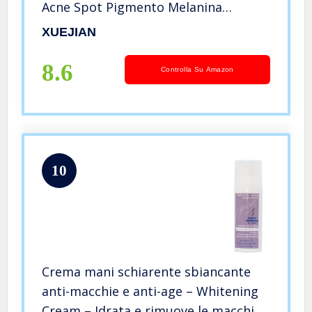
Acne Spot Pigmento Melanina
Macchie Scure Crema Idratante Cura
XUEJIAN
della Pelle
8.6
Controlla Su Amazon
10
Crema mani schiarente sbiancante
anti-macchie e anti-age – Whitening
Cream – Idrata e rimuove le macchie