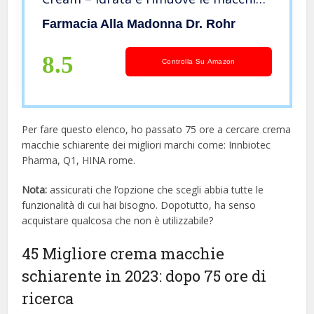
nelle mani – Crema naturale Made in
Farmacia Alla Madonna Dr. Rohr
Italy – Adatta per Uomo e Donna – 50
ml
8.5
Controlla Su Amazon
Per fare questo elenco, ho passato 75 ore a cercare crema
macchie schiarente dei migliori marchi come: Innbiotec
Pharma, Q1, HINA rome.
Nota:
assicurati che l’opzione che scegli abbia tutte le
funzionalità di cui hai bisogno. Dopotutto, ha senso
acquistare qualcosa che non è utilizzabile?
45 Migliore crema macchie
schiarente in 2023: dopo 75 ore di
ricerca