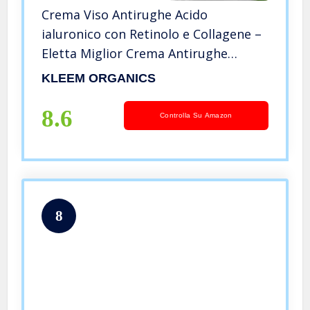
Crema Viso Antirughe Acido
ialuronico con Retinolo e Collagene –
Eletta Miglior Crema Antirughe
Donna e Uomo per Rughe, Macchie
KLEEM ORGANICS
Scure e Linee Sottili – Crema Viso
Acido Ialuronico Rassodante 50ml
8.6
Controlla Su Amazon
8