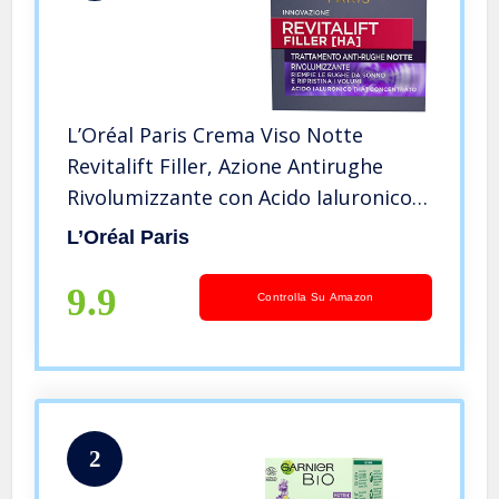
L’Oréal Paris Crema Viso Notte
Revitalift Filler, Azione Antirughe
Rivolumizzante con Acido Ialuronico
Concentrato, 50 ml
L’Oréal Paris
9.9
Controlla Su Amazon
2