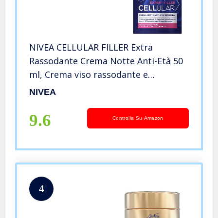
NIVEA CELLULAR FILLER Extra
Rassodante Crema Notte Anti-Età 50
ml, Crema viso rassodante e
tonificante, Crema antirughe con
NIVEA
Acido Ialuronico e Booster di
Collagene
9.6
Controlla Su Amazon
4