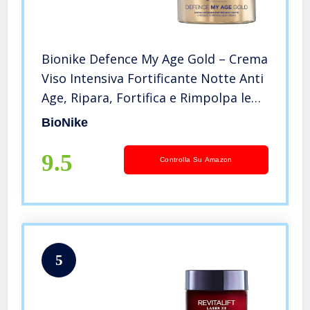
Bionike Defence My Age Gold – Crema
Viso Intensiva Fortificante Notte Anti
Age, Ripara, Fortifica e Rimpolpa le
Pelli Mature, Dona Idratazione ed
BioNike
Elasticità alla Pelle, 50 ml
9.5
Controlla Su Amazon
5