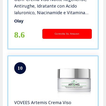
Antirughe, Idratante con Acido
Ialuronico, Niacinamide e Vitamina
B5, Rassoda e Idrata la Pelle in
Olay
Profondità per un Aspetto Tonico e
Rigenerato, 50ml
8.6
Controlla Su Amazon
10
VOVEES Artemis Crema Viso