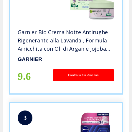
Garnier Bio Crema Notte Antirughe
Rigenerante alla Lavanda , Formula
Arricchita con Oli di Argan e Jojoba
Biologici, 50 ml
GARNIER
9.6
Controlla Su Amazon
3