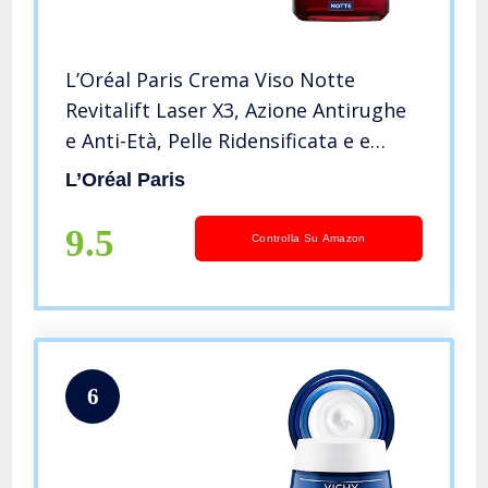
L’Oréal Paris Crema Viso Notte
Revitalift Laser X3, Azione Antirughe
e Anti-Età, Pelle Ridensificata e e
Rinforzata, Con Acido Ialuronico,
L’Oréal Paris
Vitamina C e Pro-Retinolo, 50 ml
9.5
Controlla Su Amazon
6