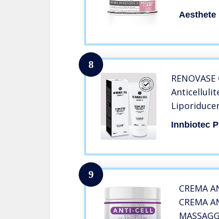
Promuove 
Aesthete
Pelle Lis
8
RENOVASE 
Anticelluli
Liporiduce
Anticellulit
Innbiotec 
Crema Rass
Anticelluli
Rassodant
9
CREMA AN
CREMA A
MASSAGGI