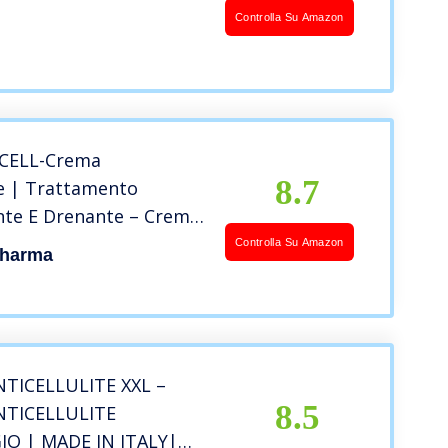
il Microcircolo Per una
Controlla Su Amazon
cia Tonica Compatta…
CELL-Crema
8.7
te | Trattamento
nte E Drenante – Crema
e Forte | Anticellulite |
Controlla Su Amazon
Pharma
odante Corpo Forte-
te Forte – Crema
e Corpo
TICELLULITE XXL –
8.5
NTICELLULITE
O | MADE IN ITALY|