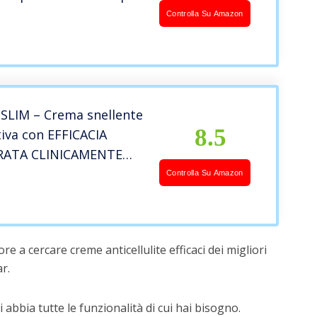
IDUTTRICE
Controlla Su Amazon
ANTE
SLIM – Crema snellente
8.5
tiva con EFFICACIA
ATA CLINICAMENTE
i inestetismi della
Controlla Su Amazon
 – 450 ml
e a cercare creme anticellulite efficaci dei migliori
r.
 abbia tutte le funzionalità di cui hai bisogno.