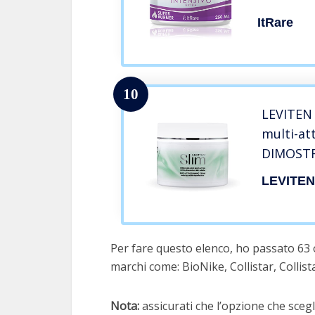
CREMA R
ItRare
TONIFIC
10
LEVITEN 
multi-at
DIMOSTR
contro gl
LEVITEN
cellulite
Per fare questo elenco, ho passato 63 or
marchi come: BioNike, Collistar, Collista
Nota:
assicurati che l’opzione che scegli