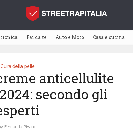
ttronica
Fai da te
Auto e Moto
Casa e cucina
Cura della pelle
creme anticellulite
 2024: secondo gli
esperti
by
Fernanda Pivano