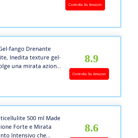
diposi e Contrasta gli
Controlla Su Amazon
a Cellulite, 500 ml
 Gel-fango Drenante
8.9
ite, Inedita texture gel-
olge una mirata azione
ite, snellente e
Controlla Su Amazon
 Contiene escina e
nco, Senza risciacquo,
icellulite 500 ml Made
8.6
Azione Forte e Mirata
nto Intensivo che