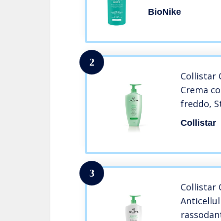
BioNike
2
Collistar 
Crema cor
freddo, S
microcirc
Collistar
dei liquid
d’arancia
capillari 
3
Collista
Anticellu
rassodant