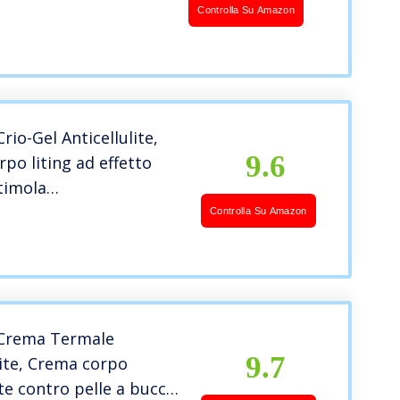
Controlla Su Amazon
Crio-Gel Anticellulite,
9.6
po liting ad effetto
timola
olazione e drenaggio
Controlla Su Amazon
i, Per pelle a buccia
, gambe pesanti e
fragili, 400 ml
r Crema Termale
9.7
lite, Crema corpo
e contro pelle a buccia