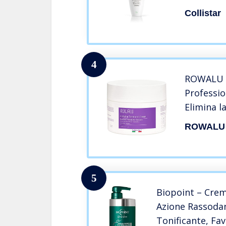
d’arancia 
Collistar
Con alghe
Perfetta
400 ml
4
ROWALU |
Professio
Elimina la
Pancia e 
ROWALU
e Glutei
Corpo Pr
Pelli Sens
5
Biopoint – Crem
Azione Rassoda
Tonificante, Fav