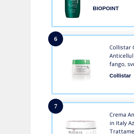
degli Accumuli A
BIOPOINT
Inestetismi dell
6
Collistar
Anticellul
fango, sv
anticellul
Collistar
drenante,
fango bia
400ml
7
Crema Ant
in Italy 
Trattame