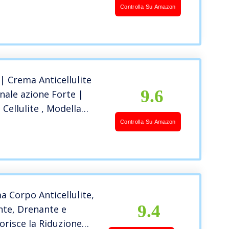
e accumuli localizzati,
Controlla Su Amazon
 marine e oli essenziali,
 anche per massaggi,
 Crema Anticellulite
9.6
nale azione Forte |
 Cellulite , Modella
Fianchi, Tonifica Gambe
Controlla Su Amazon
 | Crema Rassodante
ofumata | Adatta anche
ibili
a Corpo Anticellulite,
9.4
nte, Drenante e
orisce la Riduzione