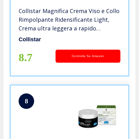
Collistar Magnifica Crema Viso e Collo
Rimpolpante Ridensificante Light,
Crema ultra leggera a rapido
assorbimento che riduce le rughe,
Collistar
Rimpolpa visibilmente il viso, senza
siliconi, 50 ml
8.7
Controlla Su Amazon
8