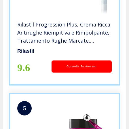
Rilastil Progression Plus, Crema Ricca
Antirughe Riempitiva e Rimpolpante,
Trattamento Rughe Marcate,
Antiaging, Rimpolpante per Pelli
Rilastil
Mature con Collagen, Acido
Ialuronico, Confezione da 40 ml
9.6
Controlla Su Amazon
5