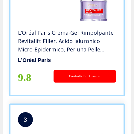
L’Oréal Paris Crema-Gel Rimpolpante
Revitalift Filler, Acido Ialuronico
Micro-Epidermico, Per una Pelle
Idratata più a Lungo, 50 ml
L’Oréal Paris
9.8
Controlla Su Amazon
3