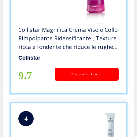
Collistar Magnifica Crema Viso e Collo
Rimpolpante Ridensificante , Texture
ricca e fondente che riduce le rughe,
Rimpolpa visibilmente il viso e rende
Collistar
la pelle più compatta, senza siliconi,
50 ml
9.7
Controlla Su Amazon
4