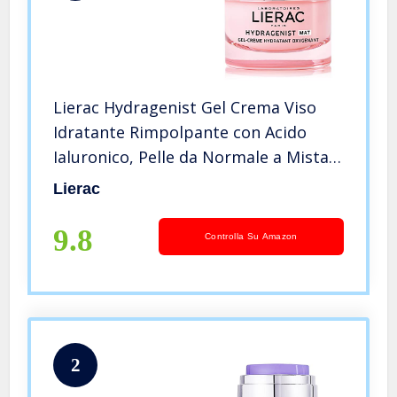
Lierac Hydragenist Gel Crema Viso
Idratante Rimpolpante con Acido
Ialuronico, Pelle da Normale a Mista,
Formato da 50ml
Lierac
9.8
Controlla Su Amazon
2