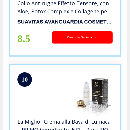
Collo Antirughe Effetto Tensore, con
Aloe, Botox Complex e Collagene per
un Effetto Lifting Immediato, Anti-
SUAVITAS AVANGUARDIA COSMETICA
età, Ridensificante, Liftante,
Nutriente – 50 ml
8.5
Controlla Su Amazon
10
La Miglior Crema alla Bava di Lumaca
– PRIMO ingrediente INCI – Pura BIO