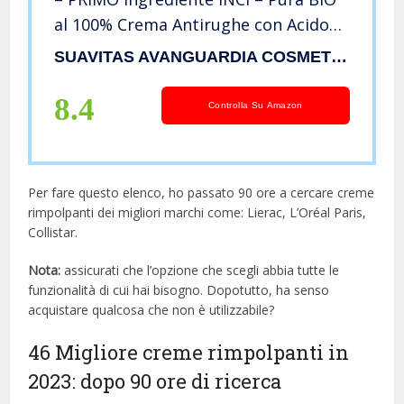
al 100% Crema Antirughe con Acido
Ialuronico. Antiage e Rimpolpante
SUAVITAS AVANGUARDIA COSMETICA
con Olio di Jojoba, Siero di Vipera e
Peptidi del Diamante.
8.4
Controlla Su Amazon
Per fare questo elenco, ho passato 90 ore a cercare creme
rimpolpanti dei migliori marchi come: Lierac, L’Oréal Paris,
Collistar.
Nota:
assicurati che l’opzione che scegli abbia tutte le
funzionalità di cui hai bisogno. Dopotutto, ha senso
acquistare qualcosa che non è utilizzabile?
46 Migliore creme rimpolpanti in
2023: dopo 90 ore di ricerca