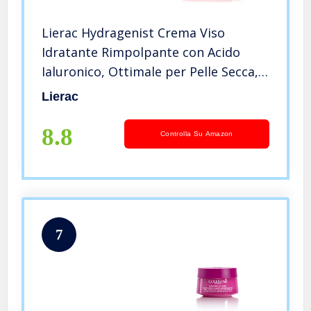
Lierac Hydragenist Crema Viso
Idratante Rimpolpante con Acido
Ialuronico, Ottimale per Pelle Secca,
Formato da 50ml
Lierac
8.8
Controlla Su Amazon
7