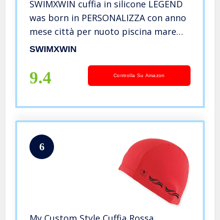
SWIMXWIN cuffia in silicone LEGEND
was born in PERSONALIZZA con anno
mese città per nuoto piscina mare
(1975)
SWIMXWIN
9.4
Controlla Su Amazon
6
My Custom Style Cuffia Rossa