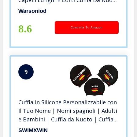
In Silicone Impermeabile Per Piscina
Warsoniod
Da Spiaggia,Cuffia Da Nuoto Per
Donna Uomo Adulti, Taglia unica
8.6
Controlla Su Amazon
9
Cuffia in Silicone Personalizzabile con
Il Tuo Nome | Nomi spagnoli | Adulti
e Bambini | Cuffia da Nuoto | Cuffia
da Piscina | Alto Comfort e aderenza
SWIMXWIN
| Design e Stile Italiano