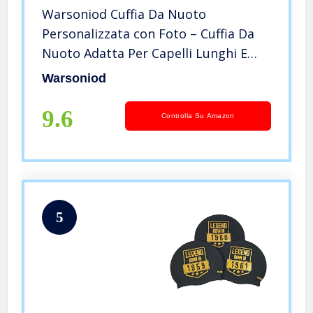
Warsoniod Cuffia Da Nuoto
Personalizzata con Foto – Cuffia Da
Nuoto Adatta Per Capelli Lunghi E
Corti Cuffia Da Nuoto In
Warsoniod
Impermeabile Per Piscina Da
Spiaggia, Cuffia Da Nuoto Per Donna
9.6
Controlla Su Amazon
Uomo Adulti
5