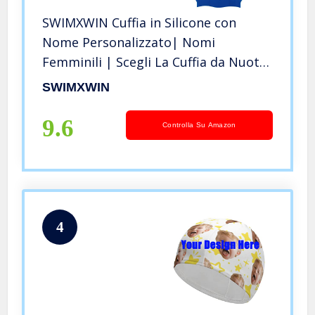
SWIMXWIN Cuffia in Silicone con
Nome Personalizzato| Nomi
Femminili | Scegli La Cuffia da Nuoto
con Il Tuo Nome | Grande Comfort e
SWIMXWIN
aderenza | Design e Stile Italiano |
Nome: Sofia
9.6
Controlla Su Amazon
4