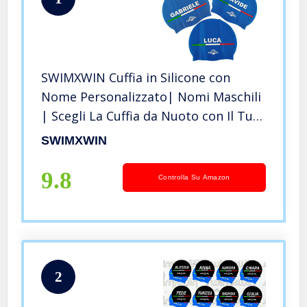
SWIMXWIN Cuffia in Silicone con
Nome Personalizzato| Nomi Maschili
| Scegli La Cuffia da Nuoto con Il Tuo
Nome | Grande Comfort e aderenza |
SWIMXWIN
Design e Stile Italiano | Nome:
Leonardo
9.8
Controlla Su Amazon
2