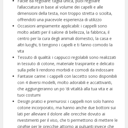
Facile da regolare: taglia unica, puoi regolare
l’allacciatura in base al volume dei capelli e alle
dimensioni della testa, non troppo stretta o sciolta,
offrendoti una piacevole esperienza di utilizzo
Occasioni ampiamente applicabili: i cappelli sono
molto adatti per il salone di bellezza, la fabbrica, il
centro per la cura degli animali domestici, la casa e
altri luoghi, ti tengono i capelli e ti fanno comodo la
vita
Tessuto di qualità: i cappucci regolabili sono realizzati
in tessuto di cotone, materiale traspirante e delicato
sulla pelle li rendono morbidi e comodi da indossare
Fantasie carine: i cappelli con laccetto sono disponibili
con 4 diversi modelli, molto adorabili e accattivanti,
che aggiungeranno un po ‘di vitalità alla tua vita e ai
tuoi costumi
Design pratici e premurosi: i cappelli non solo hanno
cotone incorporato, ma hanno anche due bottoni sui
lati per alleviare il dolore alle orecchie dovuto ai
rivestimenti per il viso, che ti permettono di mettere le
cinghie per le orecchie attorno ai pulsanti invece che