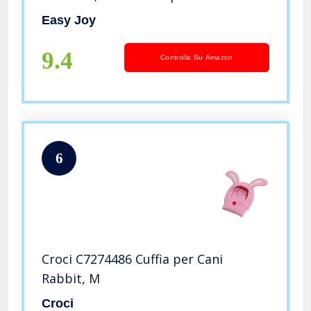
per Alleviare l’ansia e Calmante, Felpa
Easy Joy
con Cappuccio, Rosa M
9.4
Controlla Su Amazon
6
Croci C7274486 Cuffia per Cani
Rabbit, M
Croci