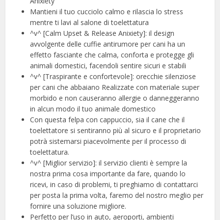
Anixiety
Mantieni il tuo cucciolo calmo e rilascia lo stress
mentre ti lavi al salone di toelettatura
^v^ [Calm Upset & Release Anixiety]: il design
avvolgente delle cuffie antirumore per cani ha un
effetto fasciante che calma, conforta e protegge gli
animali domestici, facendoli sentire sicuri e stabili
^v^ [Traspirante e confortevole]: orecchie silenziose
per cani che abbaiano Realizzate con materiale super
morbido e non causeranno allergie o danneggeranno
in alcun modo il tuo animale domestico
Con questa felpa con cappuccio, sia il cane che il
toelettatore si sentiranno più al sicuro e il proprietario
potrà sistemarsi piacevolmente per il processo di
toelettatura.
^v^ [Miglior servizio]: il servizio clienti è sempre la
nostra prima cosa importante da fare, quando lo
ricevi, in caso di problemi, ti preghiamo di contattarci
per posta la prima volta, faremo del nostro meglio per
fornire una soluzione migliore.
Perfetto per l’uso in auto, aeroporti, ambienti