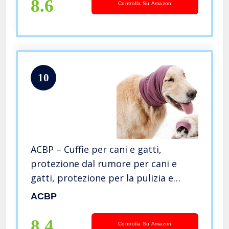
Per Cani Comfort
8.6
Controlla Su Amazon
10
ACBP – Cuffie per cani e gatti,
protezione dal rumore per cani e
gatti, protezione per la pulizia e
l’asciugatura del bagno
ACBP
8.4
Controlla Su Amazon