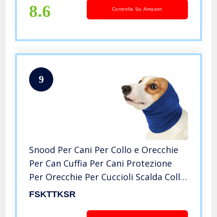
calma(S)
8.6
Controlla Su Amazon
9
Snood Per Cani Per Collo e Orecchie
Per Can Cuffia Per Cani Protezione
Per Orecchie Per Cuccioli Scalda Collo
e Orecchie Per Cani Protezione Da
FSKTTKSR
Rumore Paraorecchie Per Cani Fasce