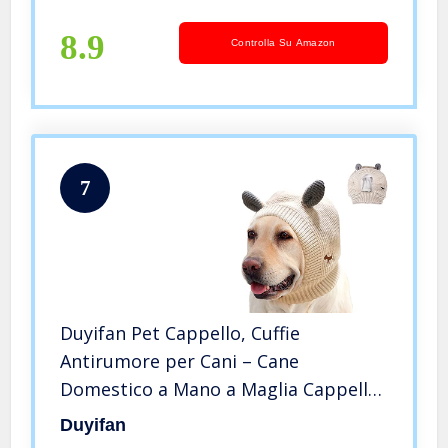
8.9
Controlla Su Amazon
7
Duyifan Pet Cappello, Cuffie
Antirumore per Cani – Cane
Domestico a Mano a Maglia Cappello,
Protezione per Le Orecchie per
Duyifan
Animali Domestici, per Cani per Cani