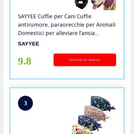
SAYYEE Cuffie per Cani Cuffie
antirumore, paraorecchie per Animali
Domestici per alleviare l’ansia
Toelettatura Fare Il Bagno
SAYYEE
Asciugatura con Soffio(Piccolo, 3
Colori)
9.8
Controlla Su Amazon
3