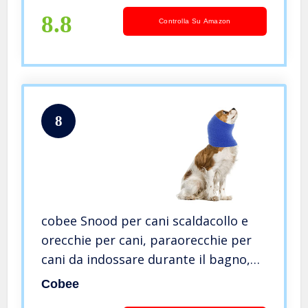
di Taglia Medio – Grande (Beige)
8.8
Controlla Su Amazon
8
cobee Snood per cani scaldacollo e
orecchie per cani, paraorecchie per
cani da indossare durante il bagno,
toelettatura, impermeabile,
Cobee
riduzione del rumore, aiuta la