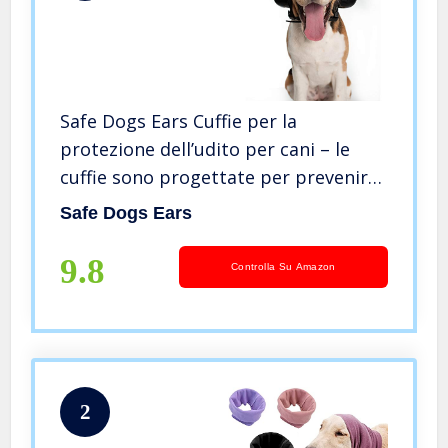
Safe Dogs Ears Cuffie per la
protezione dell’udito per cani – le
cuffie sono progettate per prevenire
i danni all’udito per tutti i tipi di cani,
Safe Dogs Ears
i copri orecchie per cani taglia M
9.8
Controlla Su Amazon
2