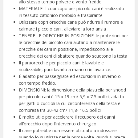
allo stesso tempo polvere e vento freddo
MATERIALE: il copricapo per piccolo cani è realizzato
in tessuto cationico morbido e traspirante
Utilizzare copri orecchie cane può ridurre il rumore e
calmare i piccolo cani, alleviare la loro ansia
TENERE LE ORECCHIE IN POSIZIONE: le protezioni per
le orecchie dei piccolo cani aiutano a mantenere le
orecchie dei cani in posizione, impediscono alle
orecchie dei cani di sbattere quando scuotono la testa
Il paraorecchie per piccolo cani è lavabile e
riutilizzabile, puoi lavarlo a mano o in lavatrice.
È adatto per passeggiate ed escursioni in inverno o
con tempo freddo.
DIMENSIONI: la dimensione della piastrella per snood
per piccolo cani è 15 x 19 cm/ 5,9 x 7,5 pollici, adatta
per gatti o cuccioli la cui circonferenza della testa è
compresa tra 30-42 cm/ 11,8- 16,5 pollici
È molto utile per accelerare il recupero dei danni
all’orecchio dopo l’intervento chirurgico
Il cane potrebbe non essere abituato a indossare
quando lo si utilizza per la prima volta, quindi si prega