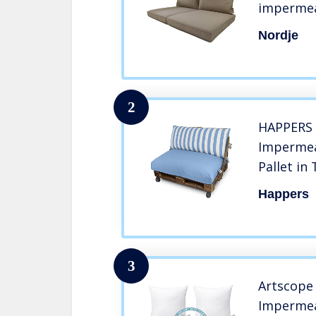
impermea
cuscino 
Nordje
cuscino s
pallet | 
(talpa)
2
HAPPERS 
Impermeab
Pallet in
colore Bl
Happers
3
Artscope 
Impermea