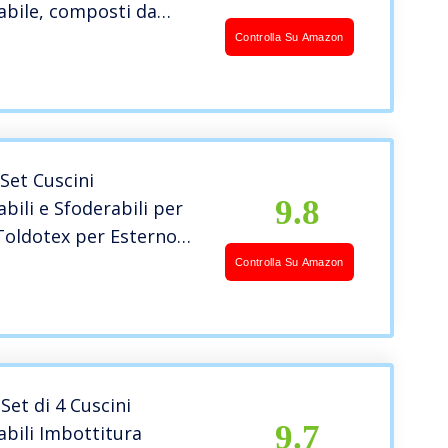
bile, composti da
seduta da 120×80 cm e
Controlla Su Amazon
chienale | Cuscini per
Cu-scino per bancali
Set Cuscini
9.8
ili e Sfoderabili per
 Toldotex per Esterno
u Cielo
Controlla Su Amazon
Set di 4 Cuscini
9.7
bili Imbottitura