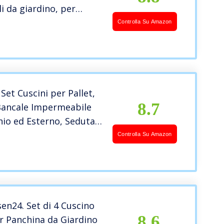
i da giardino, per
er esterni e patio, con
Controlla Su Amazon
, Beige [133]
t Cuscini per Pallet,
8.7
Bancale Impermeabile
nio ed Esterno, Seduta
chienale 120×40, Grigio
Controlla Su Amazon
en24. Set di 4 Cuscino
8.6
r Panchina da Giardino