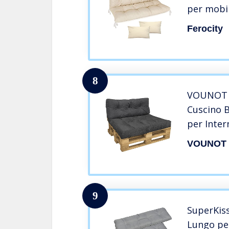
per mobil
pallet, p
Ferocity
schienale
8
VOUNOT Se
Cuscino 
per Inter
120×80, S
VOUNOT
9
SuperKiss
Lungo pe