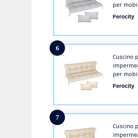
per mobil
pallet, p
Ferocity
schienale
6
Cuscino p
impermea
per mobil
pallet, p
Ferocity
schienale
7
Cuscino p
impermea