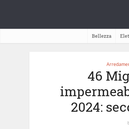
Bellezza
Ele
Arredamen
46 Mig
impermeabi
2024: sec