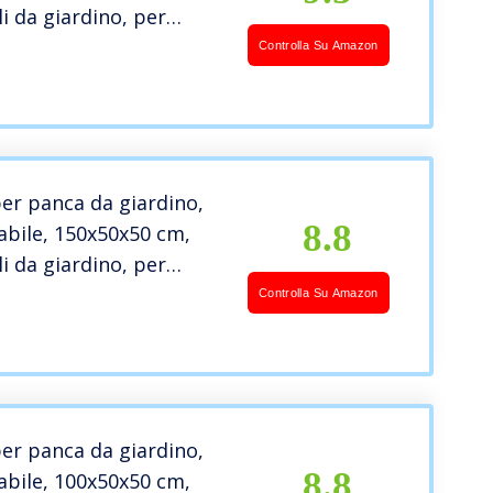
i da giardino, per
er esterni e patio, con
Controlla Su Amazon
, Grigio [133]
er panca da giardino,
8.8
bile, 150x50x50 cm,
i da giardino, per
er esterni e patio, con
Controlla Su Amazon
, Beige [133]
er panca da giardino,
8.8
bile, 100x50x50 cm,