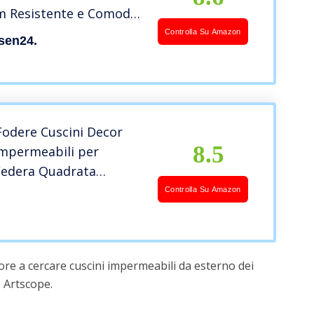
m Resistente e Comodo
 da Esterno ed Interno
Controlla Su Amazon
sen24.
Fodere Cuscini Decor
8.5
Impermeabili per
 Federa Quadrata
 Fodere Cuscino di
Controlla Su Amazon
ento PU per Divano,
tio, Divano, 18 x 18
lu-Verde)
ore a cercare cuscini impermeabili da esterno dei
 Artscope.