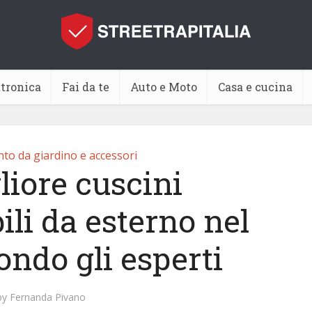
ttronica
Fai da te
Auto e Moto
Casa e cucina
to da giardino e accessori
liore cuscini
li da esterno nel
ondo gli esperti
by
Fernanda Pivano