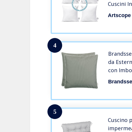
Cuscini I
Decorativ
Artscope
Cuscini 
Letto So
Esterno 
4
Brandsse
da Estern
con Imbot
sporcizi
Brandsse
Chiusura
x 45 cm 
5
Cuscino p
impermea