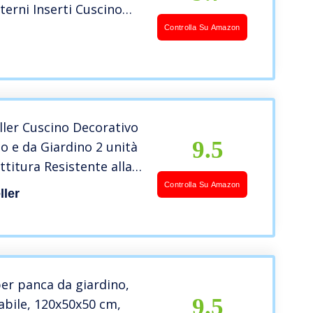
nterni Inserti Cuscino
o di Lusso Set di
Controlla Su Amazon
Premium per Camera da
ggiorno Letto Divano
45×45 cm
ller Cuscino Decorativo
9.5
o e da Giardino 2 unità
titura Resistente alla
a e Impermeabile con
Controlla Su Amazon
ller
 Lampo Dimensioni: 45
Taupe
er panca da giardino,
9.5
bile, 120x50x50 cm,