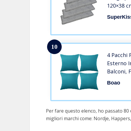
120×38 c
per Panca
SuperKis
– Grigio
10
4 Pacchi 
Esterno 
Balconi,
Giardino,
Boao
Rivestim
Letto, Pa
Pollici (B
Per fare questo elenco, ho passato 80 
migliori marchi come: Nordje, Happers,