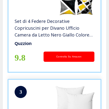
Set di 4 Federe Decorative
Copricuscini per Divano Ufficio
Camera da Letto Nero Giallo Colore
Cuscini 45×45 cm
Quzzion
9.8
Controlla Su Amazon
3