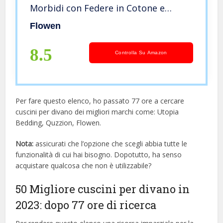
Morbidi con Federe in Cotone e
Poliest. Bianca Anallergici Antiacaro
Flowen
Arredo Casa Salotto Letto Sfoderabili
e Lavabili
8.5
Controlla Su Amazon
Per fare questo elenco, ho passato 77 ore a cercare
cuscini per divano dei migliori marchi come: Utopia
Bedding, Quzzion, Flowen.
Nota:
assicurati che l’opzione che scegli abbia tutte le
funzionalità di cui hai bisogno. Dopotutto, ha senso
acquistare qualcosa che non è utilizzabile?
50 Migliore cuscini per divano in
2023: dopo 77 ore di ricerca