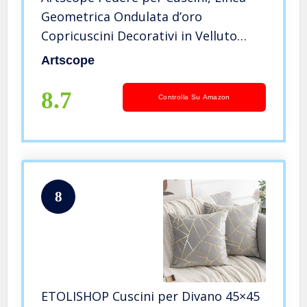
Geometrica Ondulata d’oro
Copricuscini Decorativi in Velluto
Fodera per Cuscino per Soggiorno
Artscope
Sedia Divano 45x45cm, Set di 2 Pezzi
(Nero)
8.7
Controlla Su Amazon
8
ETOLISHOP Cuscini per Divano 45×45