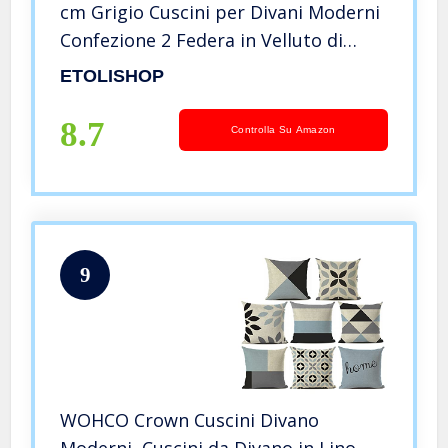
cm Grigio Cuscini per Divani Moderni
Confezione 2 Federa in Velluto di
Lusso 18×18 inch per Camera da
ETOLISHOP
Letto
8.7
Controlla Su Amazon
9
WOHCO Crown Cuscini Divano