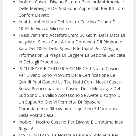
Inoltre I Cuscini Divano Esterno GiardinoMatrimoniale
Delle Meraviglie Del Sud Sono Apprezzati Per Il Il Loro
Confort Elevato.
Infatti L’imbottitura Del Nostro Cuscino Divano È
100% In Fiocco Siliconato
I Resi Verranno Accettati Entro 30 Giorni Dalla Data Di
Acquisto, Senza Fare Alcuna Domanda E Il Rimborso
Sarà Del 100% Della Spesa Effettuata! Per Maggiori
Informazioni Si Prega Di Leggere La Sezione Dedicata
In Dettagli Prodotto.
️ SICUREZZA E CERTIFICAZIONE CE: I Nostri Cuscini
Per Divano Sono Provvisti Della Certificazione Ce,
Quindi Puoi Goderti Le Tue Notti Con I Nostri Cuscini
Senza Preoccupazioni! i Cuscini Delle Meraviglie Del
Sud Sono Un Valido Accessorio Se Avete Bisogno Di
Un Supporto Che Vi Permetta Di Riposare
Comodamente Ritrovando L’equilibrio E L’armonia
Della Vostra Casa.
Inoltre Il Nostro Cuscino Per Divano È Un’ottima Idea
Regalo!
MADE IN ITALY: La Nostra Azienda Si Adopera Per