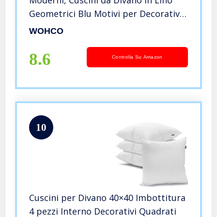
Moderni, Cuscini da Divano in Lino
Geometrici Blu Motivi per Decorativi
Giardino Divano Letto con Cerniera
WOHCO
Invisibile, Solo Federe, 45 x 45 cm
8Pcs
8.6
Controlla Su Amazon
10
Cuscini per Divano 40×40 Imbottitura
4 pezzi Interno Decorativi Quadrati