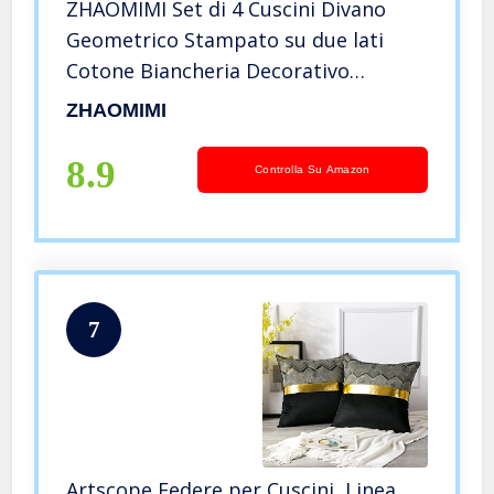
ZHAOMIMI Set di 4 Cuscini Divano
Geometrico Stampato su due lati
Cotone Biancheria Decorativo
Copricuscini Divano Per la
ZHAOMIMI
decorazione domestica 45x45cm
(grigio)
8.9
Controlla Su Amazon
7
Artscope Federe per Cuscini, Linea