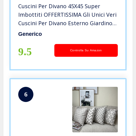
Cuscini Per Divano 45X45 Super
Imbottiti OFFERTISSIMA Gli Unici Veri
Cuscini Per Divano Esterno Giardino
Indeformabile, Antiacaro, Anallergico,
Generico
Di Ultima Generazione Per Un Relax
Ottimale
9.5
Controlla Su Amazon
6