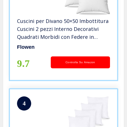
Cuscini per Divano 50×50 Imbottitura
Cuscini 2 pezzi Interno Decorativi
Quadrati Morbidi con Federe in
Cotone e Poliest. Bianca Anallergici
Flowen
Antiacaro Arredo Casa Salotto Letto
Sfoderabili e Lavabili
9.7
Controlla Su Amazon
4